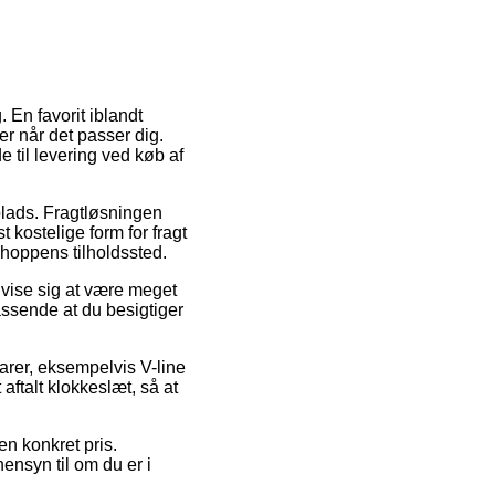
. En favorit iblandt
er når det passer dig.
 til levering ved køb af
plads. Fragtløsningen
kostelige form for fragt
shoppens tilholdssted.
vise sig at være meget
assende at du besigtiger
rer, eksempelvis V-line
ftalt klokkeslæt, så at
en konkret pris.
nsyn til om du er i