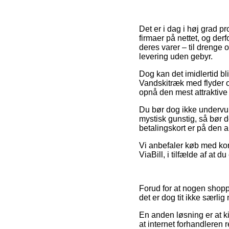
Det er i dag i høj grad pr
firmaer på nettet, og der
deres varer – til drenge
levering uden gebyr.
Dog kan det imidlertid bl
Vandskitræk med flyder o
opnå den mest attraktive 
Du bør dog ikke undervurd
mystisk gunstig, så bør d
betalingskort er på den a
Vi anbefaler køb med kor
ViaBill, i tilfælde af at 
Forud for at nogen shopp
det er dog tit ikke særli
En anden løsning er at ki
at internet forhandleren 