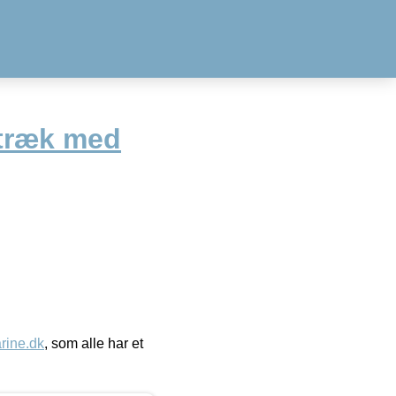
itræk med
ine.dk
, som alle har et