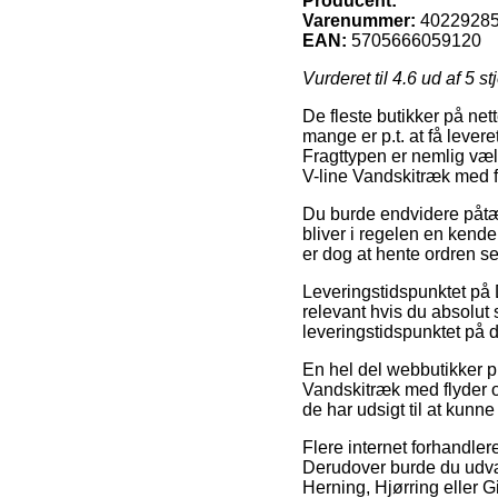
Producent:
Varenummer:
4022928
EAN:
5705666059120
Vurderet til
4.6
ud af 5 st
De fleste butikker på nett
mange er p.t. at få lever
Fragttypen er nemlig væl
V-line Vandskitræk med f
Du burde endvidere påtænk
bliver i regelen en kend
er dog at hente ordren s
Leveringstidspunktet på 
relevant hvis du absolut
leveringstidspunktet på
En hel del webbutikker p
Vandskitræk med flyder og
de har udsigt til at kunne
Flere internet forhandler
Derudover burde du udvæl
Herning, Hjørring eller Gi