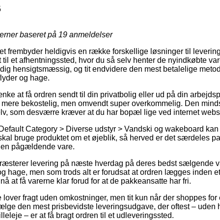
5
jerner baseret på
19
anmeldelser
et frembyder heldigvis en række forskellige løsninger til levering
et til et afhentningssted, hvor du så selv henter de nyindkøbte var
dig hensigtsmæssig, og tit endvidere den mest betalelige metode
lyder og hage.
e at få ordren sendt til din privatbolig eller ud på din arbejds
e mere bekostelig, men omvendt super overkommelig. Den mindst 
elv, som desværre kræver at du har bopæl lige ved internet web
Default Category > Diverse udstyr > Vandski og wakeboard kan 
 skal bruge produktet om et øjeblik, så herved er det særdeles p
 den pågældende vare.
ræsterer levering på næste hverdag på deres bedst sælgende va
 hage, men som trods alt er forudsat at ordren lægges inden et a
 nå at få varerne klar forud for at de pakkeansatte har fri.
e lover fragt uden omkostninger, men tit kun når der shoppes for 
ge den mest prisbevidste leveringsudgave, der oftest – uden he
lleleje – er at få bragt ordren til et udleveringssted.