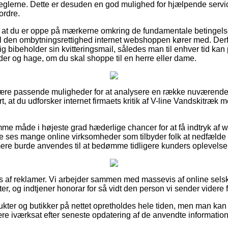
eglerne. Dette er desuden en god mulighed for hjælpende servic
ordre.
 at du er oppe på mærkerne omkring de fundamentale betingelse
l den ombytningsrettighed internet webshoppen kører med. Derf
g bibeholder sin kvitteringsmail, således man til enhver tid kan p
der og hage, om du skal shoppe til en herre eller dame.
ulære passende muligheder for at analysere en række nuværend
rt, at du udforsker internet firmaets kritik af V-line Vandskitræk 
e måde i højeste grad hæderlige chancer for at få indtryk af 
e ses mange online virksomheder som tilbyder folk at nedfælde
ere burde anvendes til at bedømme tidligere kunders oplevelser
s af reklamer. Vi arbejder sammen med massevis af online selsk
, og indtjener honorar for så vidt den person vi sender videre f
ter og butikker på nettet opretholdes hele tiden, men man kan i
ære iværksat efter seneste opdatering af de anvendte information