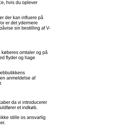
e, hvis du oplever
r der kan influere på
or er det ydermere
åvise sin bestilling af V-
e køberes omtaler og på
med flyder og hage
webbutikkens
 en anmeldelse af
.
aber da vi introducerer
uldfører et indkøb.
kke stille os ansvarlig
er.