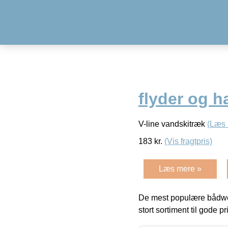
flyder og h
V-line vandskitræk
(Læs 
183
kr.
(Vis fragtpris)
Læs mere »
De mest populære bådwe
stort sortiment til gode pr