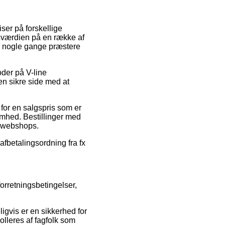
iser på forskellige
lgsværdien på en række af
da nogle gange præstere
oder på V-line
en sikre side med at
 for en salgspris som er
somhed. Bestillinger med
ge webshops.
fbetalingsordning fra fx
orretningsbetingelser,
igvis er en sikkerhed for
olleres af fagfolk som