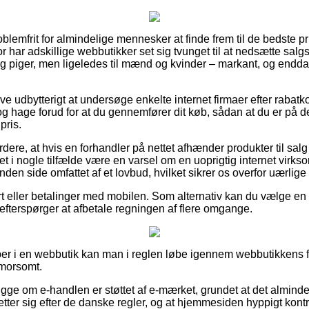
oblemfrit for almindelige mennesker at finde frem til de bedste pr
for har adskillige webbutikker set sig tvunget til at nedsætte sa
 og piger, men ligeledes til mænd og kvinder – markant, og end
ive udbytterigt at undersøge enkelte internet firmaer efter rabatk
g hage forud for at du gennemfører dit køb, sådan at du er på d
pris.
ere, at hvis en forhandler på nettet afhænder produkter til salg
et i nogle tilfælde være en varsel om en uoprigtig internet virk
nden side omfattet af et lovbud, hvilket sikrer os overfor uærli
t eller betalinger med mobilen. Som alternativ kan du vælge en a
du efterspørger at afbetale regningen af flere omgange.
er i en webbutik kan man i reglen løbe igennem webbutikkens f
g morsomt.
gge om e-handlen er støttet af e-mærket, grundet at det almindel
retter sig efter de danske regler, og at hjemmesiden hyppigt kontr