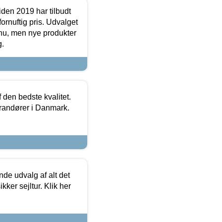
den 2019 har tilbudt
fornuftig pris. Udvalget
u, men nye produkter
g.
den bedste kvalitet.
erandører i Danmark.
de udvalg af alt det
kker sejltur. Klik her