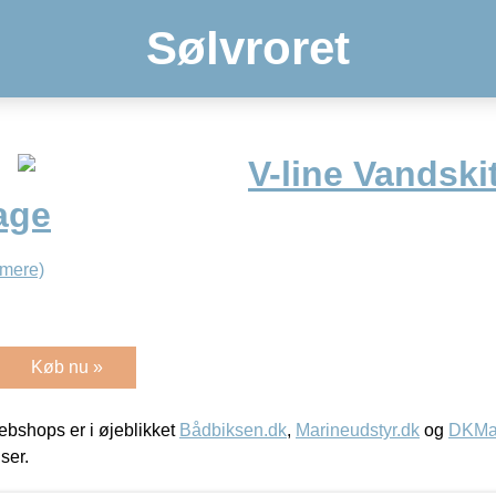
Sølvroret
V-line Vandsk
age
mere)
Køb nu »
bshops er i øjeblikket
Bådbiksen.dk
,
Marineudstyr.dk
og
DKMar
iser.