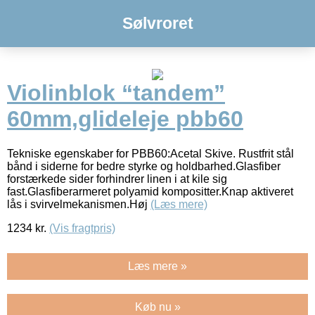
Sølvroret
Violinblok “tandem”
60mm,glideleje pbb60
Tekniske egenskaber for PBB60:Acetal Skive. Rustfrit stål
bånd i siderne for bedre styrke og holdbarhed.Glasfiber
forstærkede sider forhindrer linen i at kile sig
fast.Glasfiberarmeret polyamid kompositter.Knap aktiveret
lås i svirvelmekanismen.Høj
(Læs mere)
1234
kr.
(Vis fragtpris)
Læs mere »
Køb nu »