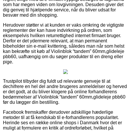
som har megen viden om lovgivningen. Desuden giver det
dig genvej til hjælpende service, når du bliver udsat for
besvær med din shopping.
Herudover støtter vi at kunden er vaks omkring de vigtigste
reglementer der kan have indvirkning på ordren, som
eksempelvis hvilken returrettighed internet firmaet bruger.
Derfor er det ydermere relevant, at man permanent
bibeholder sin e-mail kvittering, således man når som helst
kan bekræfte sit køb af Violinblok “tandem” 60mm,glideleje
pbb60, uafhængig om du søger produkter til en dreng eller
pige.
Trustpilot tilbyder dig fuldt ud relevante genveje til at
dechifrere en hel del andre brugeres anmeldelser og herved
er det godt, at du bliver klogere på online forhandlerens
bedømmelser af Violinblok “tandem” 60mm,glideleje pbb60
før du lægger din bestilling.
Facebook fremskaffer derudover adskillige hæderlige
metoder til at få kendskab til e-forhandlerens popularitet.
Herinde ses en række online shops i Danmark hvor det er
muligt at formulere en kritik af ordreforløbet, hvilket på