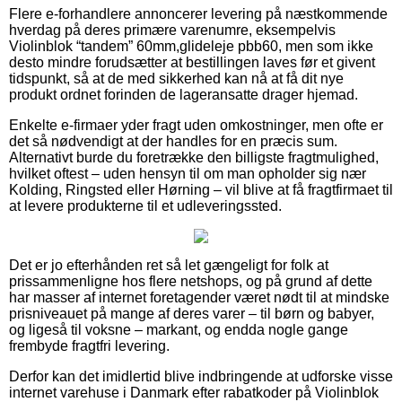
Flere e-forhandlere annoncerer levering på næstkommende
hverdag på deres primære varenumre, eksempelvis
Violinblok “tandem” 60mm,glideleje pbb60, men som ikke
desto mindre forudsætter at bestillingen laves før et givent
tidspunkt, så at de med sikkerhed kan nå at få dit nye
produkt ordnet forinden de lageransatte drager hjemad.
Enkelte e-firmaer yder fragt uden omkostninger, men ofte er
det så nødvendigt at der handles for en præcis sum.
Alternativt burde du foretrække den billigste fragtmulighed,
hvilket oftest – uden hensyn til om man opholder sig nær
Kolding, Ringsted eller Hørning – vil blive at få fragtfirmaet til
at levere produkterne til et udleveringssted.
Det er jo efterhånden ret så let gængeligt for folk at
prissammenligne hos flere netshops, og på grund af dette
har masser af internet foretagender været nødt til at mindske
prisniveauet på mange af deres varer – til børn og babyer,
og ligeså til voksne – markant, og endda nogle gange
frembyde fragtfri levering.
Derfor kan det imidlertid blive indbringende at udforske visse
internet varehuse i Danmark efter rabatkoder på Violinblok