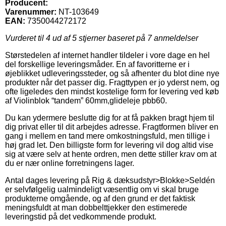
Producent:
Varenummer:
NT-103649
EAN:
7350044272172
Vurderet til
4
ud af 5 stjerner baseret på
7
anmeldelser
Størstedelen af internet handler tildeler i vore dage en hel
del forskellige leveringsmåder. En af favoritterne er i
øjeblikket udleveringssteder, og så afhenter du blot dine nye
produkter når det passer dig. Fragttypen er jo yderst nem, og
ofte ligeledes den mindst kostelige form for levering ved køb
af Violinblok “tandem” 60mm,glideleje pbb60.
Du kan ydermere beslutte dig for at få pakken bragt hjem til
dig privat eller til dit arbejdes adresse. Fragtformen bliver en
gang i mellem en tand mere omkostningsfuld, men tillige i
høj grad let. Den billigste form for levering vil dog altid vise
sig at være selv at hente ordren, men dette stiller krav om at
du er nær online forretningens lager.
Antal dages levering på Rig & dæksudstyr>Blokke>Seldén
er selvfølgelig ualmindeligt væsentlig om vi skal bruge
produkterne omgående, og af den grund er det faktisk
meningsfuldt at man dobbelttjekker den estimerede
leveringstid på det vedkommende produkt.