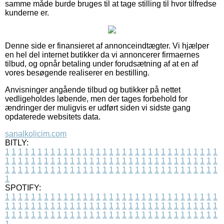
samme måde burde bruges til at tage stilling til hvor tilfredse
kunderne er.
Denne side er finansieret af annonceindtægter. Vi hjælper
en hel del internet butikker da vi annoncerer firmaernes
tilbud, og opnår betaling under forudsætning af at en af
vores besøgende realiserer en bestilling.
Anvisninger angående tilbud og butikker på nettet
vedligeholdes løbende, men der tages forbehold for
ændringer der muligvis er udført siden vi sidste gang
opdaterede websitets data.
sanalkolicim.com
BITLY:
1
1
1
1
1
1
1
1
1
1
1
1
1
1
1
1
1
1
1
1
1
1
1
1
1
1
1
1
1
1
1
1
1
1
1
1
1
1
1
1
1
1
1
1
1
1
1
1
1
1
1
1
1
1
1
1
1
1
1
1
1
1
1
1
1
1
1
1
1
1
1
1
1
1
1
1
1
1
1
1
1
1
1
1
1
1
1
1
1
1
1
1
1
1
1
1
1
1
1
1
SPOTIFY:
1
1
1
1
1
1
1
1
1
1
1
1
1
1
1
1
1
1
1
1
1
1
1
1
1
1
1
1
1
1
1
1
1
1
1
1
1
1
1
1
1
1
1
1
1
1
1
1
1
1
1
1
1
1
1
1
1
1
1
1
1
1
1
1
1
1
1
1
1
1
1
1
1
1
1
1
1
1
1
1
1
1
1
1
1
1
1
1
1
1
1
1
1
1
1
1
1
1
1
1