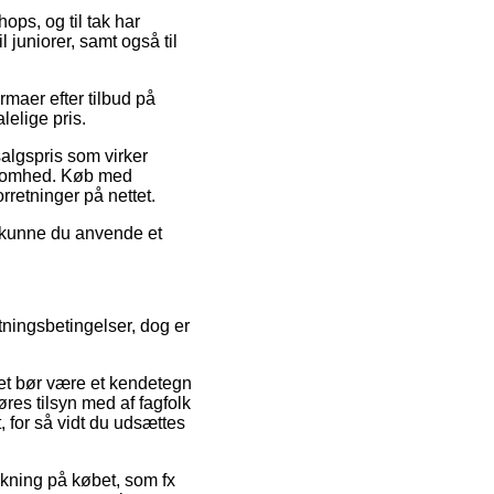
ops, og til tak har
 juniorer, samt også til
rmaer efter tilbud på
lelige pris.
salgspris som virker
rksomhed. Køb med
rretninger på nettet.
d kunne du anvende et
tningsbetingelser, dog er
 det bør være et kendetegn
øres tilsyn med af fagfolk
 for så vidt du udsættes
rkning på købet, som fx