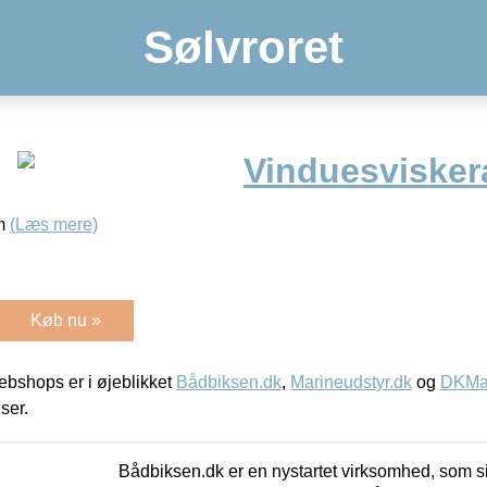
Sølvroret
Vinduesviske
mm
(Læs mere)
Køb nu »
bshops er i øjeblikket
Bådbiksen.dk
,
Marineudstyr.dk
og
DKMar
iser.
Bådbiksen.dk er en nystartet virksomhed, som si