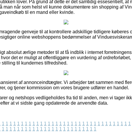
 butikken lover. På grund af dette er det samtidig essesentielt, 
, så man når som helst vil kunne dokumentere sin shopping af V
gaveindkøb til en mand eller kvinde.
remragende genveje til at kontrollere adskillige tidligere køberes 
 besigtiger online webshoppens bedømmelser af Vinduesviskerar
gt absolut ærlige metoder til at få indblik i internet forretninge
vor det er muligt at offentliggøre en vurdering af ordreforløbet
e stilling til kundernes tilfredshed.
nsieret af annonceindtægter. Vi arbejder tæt sammen med flere
rer, og tjener kommission om vores brugere udfører en handel.
er og netshops vedligeholdes fra tid til anden, men vi tager ikk
efter at vi sidste gang opdaterede de anvendte data.
1
1
1
1
1
1
1
1
1
1
1
1
1
1
1
1
1
1
1
1
1
1
1
1
1
1
1
1
1
1
1
1
1
1
1
1
1
1
1
1
1
1
1
1
1
1
1
1
1
1
1
1
1
1
1
1
1
1
1
1
1