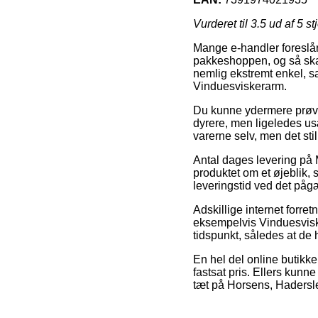
Vurderet til
3.5
ud af 5 st
Mange e-handler foreslår 
pakkeshoppen, og så skal 
nemlig ekstremt enkel, s
Vinduesviskerarm.
Du kunne ydermere prøve at
dyrere, men ligeledes usæ
varerne selv, men det sti
Antal dages levering på M
produktet om et øjeblik,
leveringstid ved det påg
Adskillige internet forr
eksempelvis Vinduesvisk
tidspunkt, således at de
En hel del online butikke
fastsat pris. Ellers kunn
tæt på Horsens, Haderslev