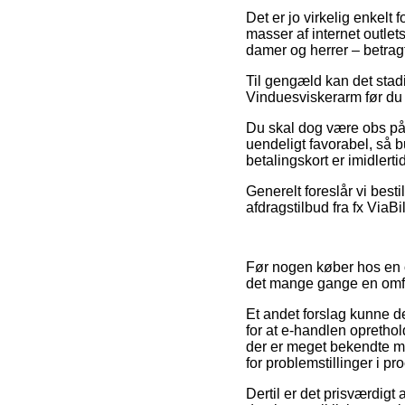
Det er jo virkelig enkelt 
masser af internet outlet
damer og herrer – betrag
Til gengæld kan det stadi
Vinduesviskerarm før du b
Du skal dog være obs på, 
uendeligt favorabel, så 
betalingskort er imidlert
Generelt foreslår vi best
afdragstilbud fra fx ViaBi
Før nogen køber hos en o
det mange gange en omf
Et andet forslag kunne de
for at e-handlen oprethol
der er meget bekendte me
for problemstillinger i p
Dertil er det prisværdigt