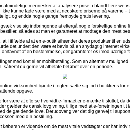
for almindelige mennesker at analysere priser i blandt flere websh
s ikke kunne lade være med at nedskære priserne på varerne – til
teligt, og endda nogle gange frembyde gratis levering.
gvæk vise sig indbringende at eftergå nogle forskellige online fi
estiller, således at man er garanteret at modtage den mest beta
at i tilfælde af at en e-butik afhænder deres produkter til en ud
burde det undertiden være et bevis på en snydagtig internet vi
id omfavnet af en bestemmelse, der garanterer os imod uærlige fo
illinger med kort eller mobilbetaling. Som en alternativ mulighe
ll, såfremt du gerne vil afbetale beløbet over en periode.
nline virksomhed bør de i reglen sætte sig ind i butikkens forre
attende opgave.
rfor være at efterse hvorvidt e-firmaet er e-mærke tilsluttet, da
der gældende dansk lovgivning, tillige med at e-forretningen tit f
d de gældende love. Derudover giver det dig genvej til support,
rocessen med din bestilling.
 at køberen er vidende om de mest vitale vedtægter der har indvi