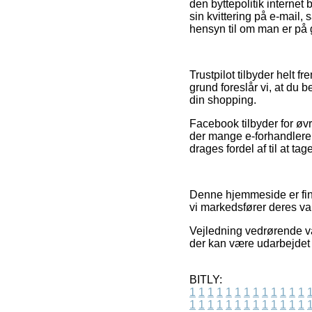
den byttepolitik internet
sin kvittering på e-mail
hensyn til om man er på 
Trustpilot tilbyder helt f
grund foreslår vi, at du
din shopping.
Facebook tilbyder for øvri
der mange e-forhandlere h
drages fordel af til at tag
Denne hjemmeside er fina
vi markedsfører deres va
Vejledning vedrørende var
der kan være udarbejdet 
BITLY:
1
1
1
1
1
1
1
1
1
1
1
1
1
1
1
1
1
1
1
1
1
1
1
1
1
1