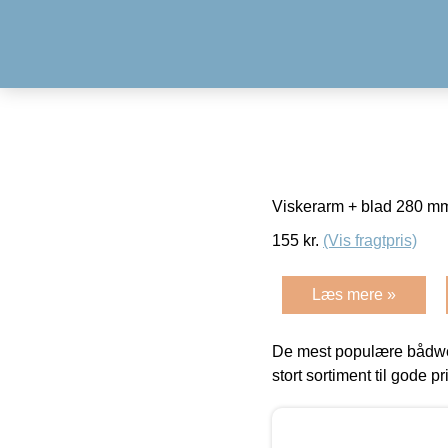
Viskerarm + blad 280 
155
kr.
(Vis fragtpris)
Læs mere »
De mest populære bådwe
stort sortiment til gode pr