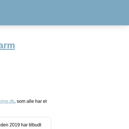
rarm
ine.dk
, som alle har et
den 2019 har tilbudt