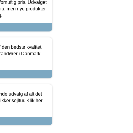
fornuftig pris. Udvalget
u, men nye produkter
g.
den bedste kvalitet.
erandører i Danmark.
de udvalg af alt det
kker sejltur. Klik her