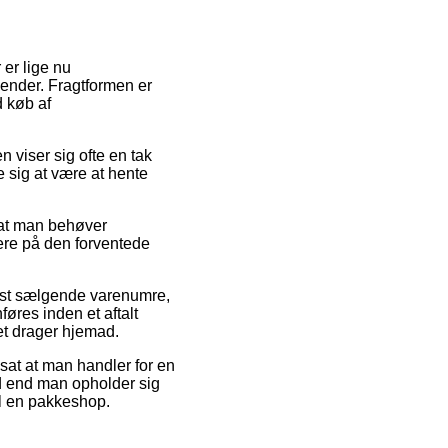
 er lige nu
lender. Fragtformen er
d køb af
n viser sig ofte en tak
e sig at være at hente
f at man behøver
mere på den forventede
edst sælgende varenumre,
res inden et aftalt
et drager hjemad.
dsat at man handler for en
vad end man opholder sig
til en pakkeshop.