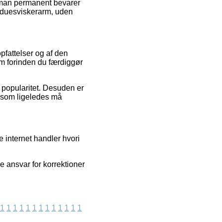
at man permanent bevarer
induesviskerarm, uden
opfattelser og af den
m forinden du færdiggør
ns popularitet. Desuden er
, som ligeledes må
 internet handler hvori
e ansvar for korrektioner
1
1
1
1
1
1
1
1
1
1
1
1
1