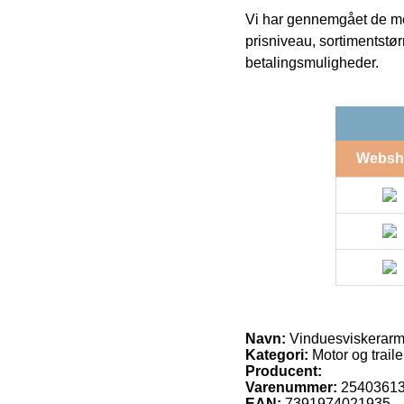
Vi har gennemgået de mes
prisniveau, sortimentstø
betalingsmuligheder.
Websh
Navn:
Vinduesviskerar
Kategori:
Motor og traile
Producent:
Varenummer:
2540361
EAN:
7391974021935