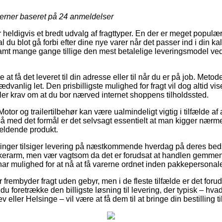
jerner baseret på
24
anmeldelser
heldigvis et bredt udvalg af fragttyper. En der er meget populær
du blot gå forbi efter dine nye varer når det passer ind i din ka
amt mange gange tillige den mest betalelige leveringsmodel ve
 få det leveret til din adresse eller til når du er på job. Metode
dvanlig let. Den prisbilligste mulighed for fragt vil dog altid vis
ller krav om at du bor nærved internet shoppens tilholdssted.
otor og trailertilbehør kan være ualmindeligt vigtig i tilfælde a
 så med det formål er det selvsagt essentielt at man kigger nær
ældende produkt.
etninger tilsiger levering på næstkommende hverdag på deres b
erarm, men vær vagtsom da det er forudsat at handlen gemmenfø
 har mulighed for at nå at få varerne ordnet inden pakkepersonal
r frembyder fragt uden gebyr, men i de fleste tilfælde er det foru
e du foretrække den billigste løsning til levering, der typisk – h
 eller Helsinge – vil være at få dem til at bringe din bestilling 