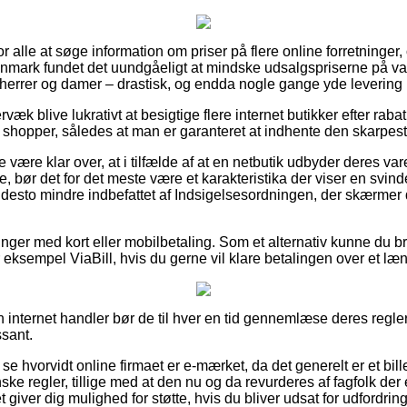
for alle at søge information om priser på flere online forretninger, 
Danmark fundet det uundgåeligt at mindske udsalgspriserne på var
il herrer og damer – drastisk, og endda nogle gange yde levering
væk blive lukrativt at besigtige flere internet butikker efter rab
hopper, således at man er garanteret at indhente den skarpeste
 være klar over, at i tilfælde af at en netbutik udbyder deres var
nde, bør det for det meste være et karakteristika der viser en svi
 desto mindre indbefattet af Indsigelsesordningen, der skærmer 
linger med kort eller mobilbetaling. Som et alternativ kunne du 
r eksempel ViaBill, hvis du gerne vil klare betalingen over et læ
en internet handler bør de til hver en tid gennemlæse deres regl
ssant.
at se hvorvidt online firmaet er e-mærket, da det generelt er et b
anske regler, tillige med at den nu og da revurderes af fagfolk d
 giver dig mulighed for støtte, hvis du bliver udsat for udfordri