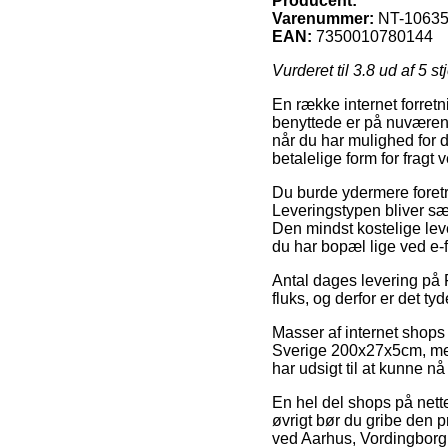
Producent:
Varenummer:
NT-10635
EAN:
7350010780144
Vurderet til
3.8
ud af 5 st
En række internet forret
benyttede er på nuværende
når du har mulighed for 
betalelige form for frag
Du burde ydermere foretræk
Leveringstypen bliver sæ
Den mindst kostelige lev
du har bopæl lige ved e-f
Antal dages levering på 
fluks, og derfor er det t
Masser af internet shops
Sverige 200x27x5cm, men s
har udsigt til at kunne nå
En hel del shops på nett
øvrigt bør du gribe den p
ved Aarhus, Vordingborg el