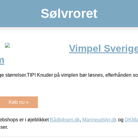
Sølvroret
Vimpel Sverig
m
ige størrelser.TIP! Knuder på vimplen bør løsnes, efterhånden s
Køb nu »
bshops er i øjeblikket
Bådbiksen.dk
,
Marineudstyr.dk
og
DKMar
iser.