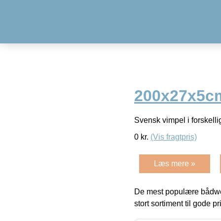
200x27x5c
Svensk vimpel i forskell
0
kr.
(Vis fragtpris)
Læs mere »
De mest populære bådwe
stort sortiment til gode pr