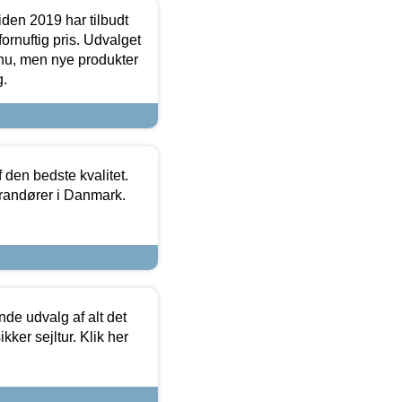
den 2019 har tilbudt
fornuftig pris. Udvalget
u, men nye produkter
g.
den bedste kvalitet.
erandører i Danmark.
de udvalg af alt det
kker sejltur. Klik her