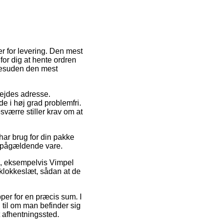
r for levering. Den mest
for dig at hente ordren
 desuden den mest
rbejdes adresse.
e i høj grad problemfri.
værre stiller krav om at
har brug for din pakke
en pågældende vare.
e, eksempelvis Vimpel
 klokkeslæt, sådan at de
per for en præcis sum. I
 til om man befinder sig
et afhentningssted.