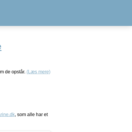
e
om de opstår.
(Læs mere)
ine.dk
, som alle har et