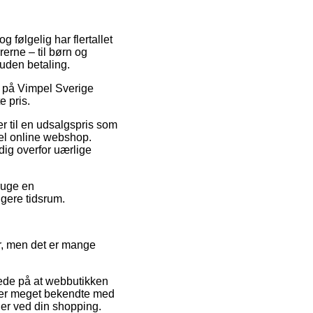
og følgelig har flertallet
erne – til børn og
 uden betaling.
at på Vimpel Sverige
 pris.
er til en udsalgspris som
ndel online webshop.
dig overfor uærlige
bruge en
ngere tidsrum.
er, men det er mange
illede på at webbutikken
er er meget bekendte med
nger ved din shopping.