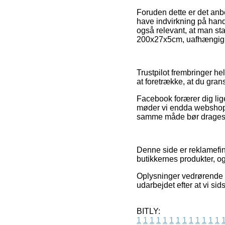
Foruden dette er det anb
have indvirkning på hand
også relevant, at man st
200x27x5cm, uafhængig o
Trustpilot frembringer he
at foretrække, at du gra
Facebook forærer dig lige
møder vi endda webshops 
samme måde bør drages fo
Denne side er reklamefin
butikkernes produkter, og
Oplysninger vedrørende t
udarbejdet efter at vi si
BITLY:
1
1
1
1
1
1
1
1
1
1
1
1
1