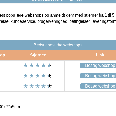
t populære webshops og anmeldt dem med stjerner fra 1 til 5 ud
rrelse, kundeservice, brugervenlighed, betingelser, leveringsfor
Bedst anmeldte webshops
op
Stjerner
Link
Besøg webshop
Besøg webshop
Besøg webshop
200x27x5cm