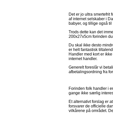
Det er jo ultra smertefrit 
af internet selskaber i 
babyer, og tillige også t
Trods dette kan det immer
200x27x5cm forinden du s
Du skal ikke desto mindre
er helt fantastisk tiltale
Handler med kort er ikke
internet handler.
Generelt foreslår vi beta
afbetalingsordning fra fo
Forinden folk handler i 
gange ikke særlig intere
Et alternativt forslag er 
forsvarer de officielle d
vilkårene på området. Det