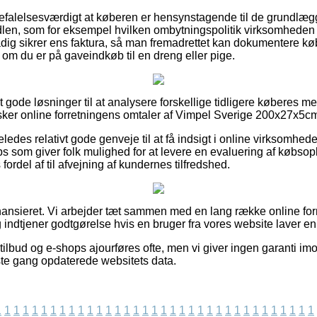
efalelsesværdigt at køberen er hensynstagende til de grundlæg
len, som for eksempel hvilken ombytningspolitik virksomheden ti
adig sikrer ens faktura, så man fremadrettet kan dokumentere kø
m du er på gaveindkøb til en dreng eller pige.
lt gode løsninger til at analysere forskellige tidligere køberes m
nsker online forretningens omtaler af Vimpel Sverige 200x27x5cm 
ledes relativt gode genveje til at få indsigt i online virksomhe
som giver folk mulighed for at levere en evaluering af købsopl
rdel af til afvejning af kundernes tilfredshed.
ansieret. Vi arbejder tæt sammen med en lang række online forr
 indtjener godtgørelse hvis en bruger fra vores website laver en 
ilbud og e-shops ajourføres ofte, men vi giver ingen garanti imo
dste gang opdaterede websitets data.
1
1
1
1
1
1
1
1
1
1
1
1
1
1
1
1
1
1
1
1
1
1
1
1
1
1
1
1
1
1
1
1
1
1
1