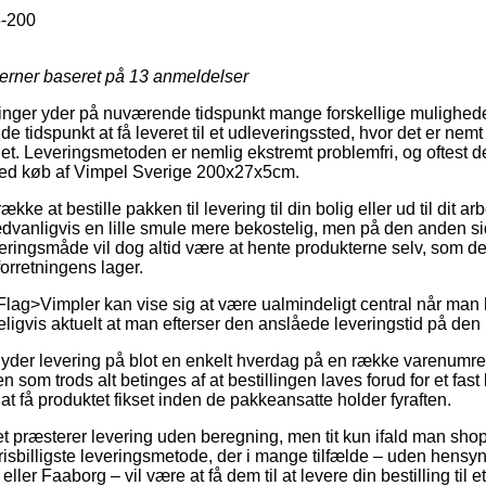
-200
jerner baseret på
13
anmeldelser
ninger yder på nuværende tidspunkt mange forskellige mulighede
 tidspunkt at få leveret til et udleveringssted, hvor det er nemt 
det. Leveringsmetoden er nemlig ekstremt problemfri, og oftest
t ved køb af Vimpel Sverige 200x27x5cm.
ke at bestille pakken til levering til din bolig eller ud til dit a
dvanligvis en lille smule mere bekostelig, men på den anden sid
eringsmåde vil dog altid være at hente produkterne selv, som des
orretningens lager.
Flag>Vimpler kan vise sig at være ualmindeligt central når man 
ydeligvis aktuelt at man efterser den anslåede leveringstid på d
 yder levering på blot en enkelt hverdag på en række varenumr
om trods alt betinges af at bestillingen laves forud for et fast
 at få produktet fikset inden de pakkeansatte holder fyraften.
et præsterer levering uden beregning, men tit kun ifald man shop
risbilligste leveringsmetode, der i mange tilfælde – uden hensyn
ler Faaborg – vil være at få dem til at levere din bestilling til 