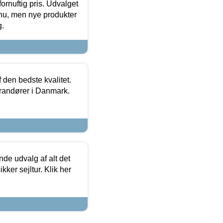
fornuftig pris. Udvalget
u, men nye produkter
g.
den bedste kvalitet.
erandører i Danmark.
de udvalg af alt det
kker sejltur. Klik her