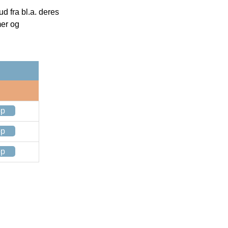
 fra bl.a. deres
mer og
op
op
op