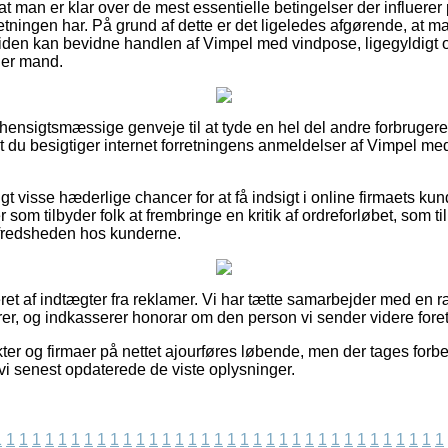
t at man er klar over de mest essentielle betingelser der influere
retningen har. På grund af dette er det ligeledes afgørende, at man
tiden kan bevidne handlen af Vimpel med vindpose, ligegyldigt o
ller mand.
 hensigtsmæssige genveje til at tyde en hel del andre forbrugere
, at du besigtiger internet forretningens anmeldelser af Vimpel me
gt visse hæderlige chancer for at få indsigt i online firmaets kun
som tilbyder folk at frembringe en kritik af ordreforløbet, som ti
ilfredsheden hos kunderne.
et af indtægter fra reklamer. Vi har tætte samarbejder med en r
arer, og indkasserer honorar om den person vi sender videre fore
er og firmaer på nettet ajourføres løbende, men der tages forbeh
 vi senest opdaterede de viste oplysninger.
1
1
1
1
1
1
1
1
1
1
1
1
1
1
1
1
1
1
1
1
1
1
1
1
1
1
1
1
1
1
1
1
1
1
1