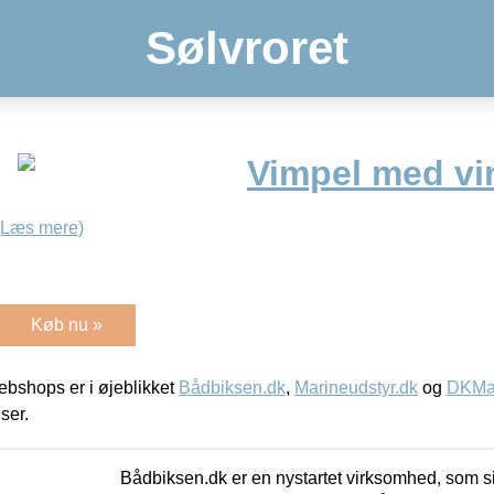
Sølvroret
Vimpel med v
(Læs mere)
Køb nu »
bshops er i øjeblikket
Bådbiksen.dk
,
Marineudstyr.dk
og
DKMar
iser.
Bådbiksen.dk er en nystartet virksomhed, som si