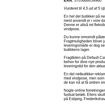
EAN:
5705666059960
Vurderet til
4.5
ud af 5 st
En hel del butikker på n
mest anvendt er i vore da
Denne er altså ret fleks
vindpose.
Du kunne omvendt påtænke
Fragtmuligheden bliver jæ
leveringsmåde er dog selv
butikkens lager.
Fragttiden på Default Ca
behov for dine nye produk
leveringstid for den aktue
En del netbutikker rekl
med vindpose, men som ik
de kan nå at få ordren ord
Nogle online forretninge
fastsat beløb. Ellers sku
på Esbjerg, Frederikshavn