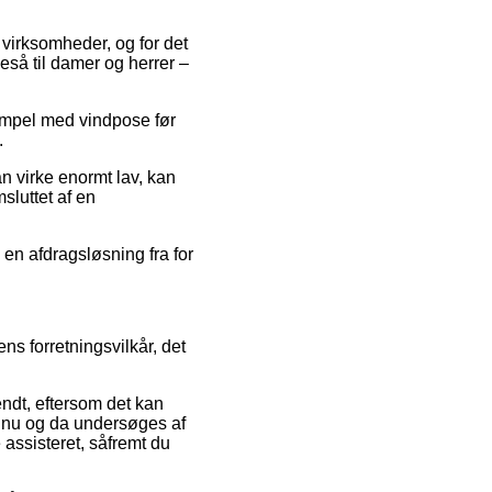
 virksomheder, og for det
igeså til damer og herrer –
Vimpel med vindpose før
.
an virke enormt lav, kan
sluttet af en
 en afdragsløsning fra for
ns forretningsvilkår, det
ndt, eftersom det kan
en nu og da undersøges af
assisteret, såfremt du