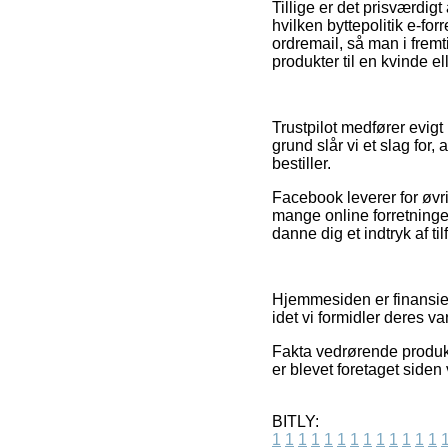
Tillige er det prisværdig
hvilken byttepolitik e-for
ordremail, så man i frem
produkter til en kvinde e
Trustpilot medfører evigt
grund slår vi et slag for
bestiller.
Facebook leverer for øvri
mange online forretninger 
danne dig et indtryk af t
Hjemmesiden er finansier
idet vi formidler deres v
Fakta vedrørende produkt
er blevet foretaget siden
BITLY:
1
1
1
1
1
1
1
1
1
1
1
1
1