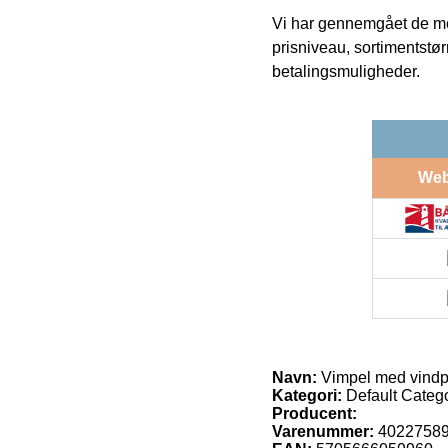
Vi har gennemgået de mes
prisniveau, sortimentstø
betalingsmuligheder.
We
Navn:
Vimpel med vind
Kategori:
Default Catego
Producent:
Varenummer:
4022758