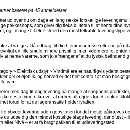
jerner baseret på
45
anmeldelser
ettet udlover nu om dage en lang række forskellige leveringsmul
ge pakkeshops, som giver dig fleksibiliteten til at hente dine nye
ibel, og i mange tilfælde tilmed den mest letkøbte leveringstype
 at vælge at få udbragt til din hjemmeadresse eller ud på dit 
vnligt en lille smule mindre prisbillig, men ydermere ret gnidni
 at hente varerne, som jo afhænger af at du fysisk befinder dig 
tegory > Elektrisk udstyr > Vindmålere er naturligvis yderst bes
ter om et øjeblik, og herved er det helt centralt at man besigti
lle vare.
amerer med dag-til-dag levering på mange af shoppens produkte
ke desto mindre kræver at ordren aflægges før et konkret klokk
net forud for at de lageransatte holder fyraften.
r frembyder levering uden gebyr, men for det meste påkræves det
lle du udse dig den mindst kostelige slags levering, der oftest – 
 eller Nivå – er at få bragt pakken til et udleveringssted.