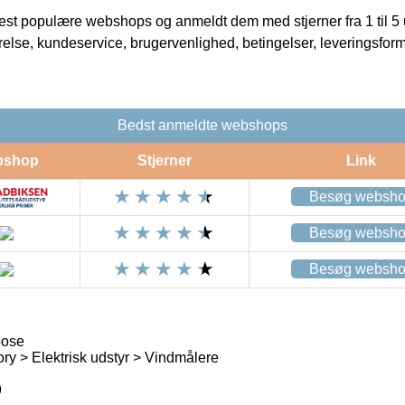
t populære webshops og anmeldt dem med stjerner fra 1 til 5 ud
rrelse, kundeservice, brugervenlighed, betingelser, leveringsfor
Bedst anmeldte webshops
bshop
Stjerner
Link
Besøg websh
Besøg websh
Besøg websh
pose
ry > Elektrisk udstyr > Vindmålere
9