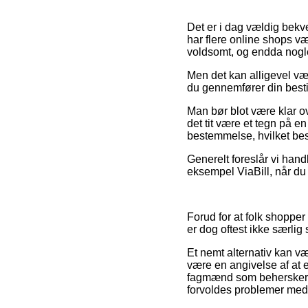
Det er i dag vældig bekve
har flere online shops vær
voldsomt, og endda nogl
Men det kan alligevel væ
du gennemfører din bestil
Man bør blot være klar ov
det tit være et tegn på e
bestemmelse, hvilket bes
Generelt foreslår vi hand
eksempel ViaBill, når du 
Forud for at folk shopper
er dog oftest ikke særlig 
Et nemt alternativ kan v
være en angivelse af at e
fagmænd som behersker de
forvoldes problemer med