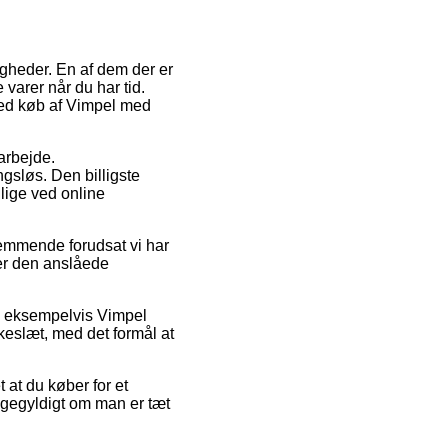
igheder. En af dem der er
 varer når du har tid.
 ved køb af Vimpel med
arbejde.
ngsløs. Den billigste
lige ved online
temmende forudsat vi har
ger den anslåede
r, eksempelvis Vimpel
eslæt, med det formål at
 at du køber for et
ligegyldigt om man er tæt