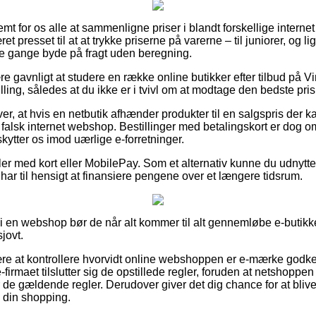
mt for os alle at sammenligne priser i blandt forskellige internet
et presset til at at trykke priserne på varerne – til juniorer, og l
e gange byde på fragt uden beregning.
re gavnligt at studere en række online butikker efter tilbud på 
ling, således at du ikke er i tvivl om at modtage den bedste pris
er, at hvis en netbutik afhænder produkter til en salgspris der k
n falsk internet webshop. Bestillinger med betalingskort er dog om
kytter os imod uærlige e-forretninger.
ler med kort eller MobilePay. Som et alternativ kunne du udnytte
har til hensigt at finansiere pengene over et længere tidsrum.
 i en webshop bør de når alt kommer til alt gennemløbe e-butikke
sjovt.
ære at kontrollere hvorvidt online webshoppen er e-mærke godke
-firmaet tilslutter sig de opstillede regler, foruden at netshopp
 gældende regler. Derudover giver det dig chance for at blive 
 din shopping.