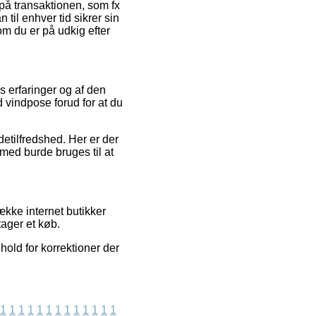
r på transaktionen, som fx
 til enhver tid sikrer sin
m du er på udkig efter
s erfaringer og af den
d vindpose forud for at du
detilfredshed. Her er der
lmed burde bruges til at
ække internet butikker
tager et køb.
old for korrektioner der
1
1
1
1
1
1
1
1
1
1
1
1
1