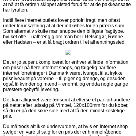
at nå at få ordren skippet afsted forud for at de pakkeansatte
har fyraften.
Indtil flere internet outlets lover portofri fragt, men oftest
under forudsætning af at der indkøbes for en præcis sum.
Som alternativ skulle man snuppe den billigste fragttype,
hvilket ofte – uafhængig om man bor i Helsingør, Rønne
eller Hadsten – er at få bragt ordren til et afhentningssted.
Det er jo super ukompliceret for enhver at finde information
om priser på flere internet shops, og følgelig har flere
internet forretninger i Danmark været tvunget til at trykke
prisniveauet på varerne – til piger og drenge, og desuden
også til kvinder og mænd – enormt, og endda nogle gange
præstere gebyrfri levering.
Det kan alligevel være lønsomt at efterse et par forhandlere
på nettet efter udsalg på Vimpel, 120x100mm før du køber,
så du er på den sikre side med at få den mindst kostelige
pris.
Du må trods alt ikke undervurdere, at hvis en internet shop
sælger en vare til salg for en pris der er himmelråbende