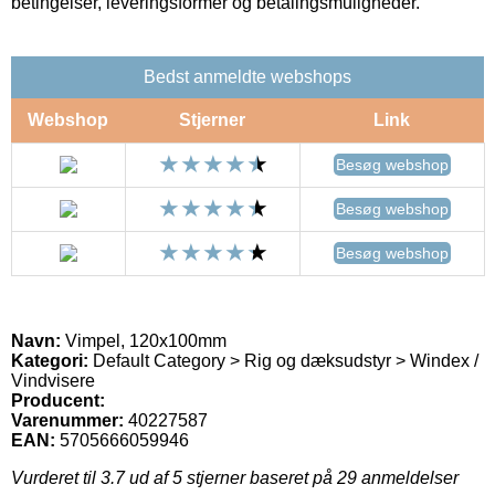
betingelser, leveringsformer og betalingsmuligheder.
Bedst anmeldte webshops
Webshop
Stjerner
Link
Besøg webshop
Besøg webshop
Besøg webshop
Navn:
Vimpel, 120x100mm
Kategori:
Default Category > Rig og dæksudstyr > Windex /
Vindvisere
Producent:
Varenummer:
40227587
EAN:
5705666059946
Vurderet til
3.7
ud af 5 stjerner baseret på
29
anmeldelser