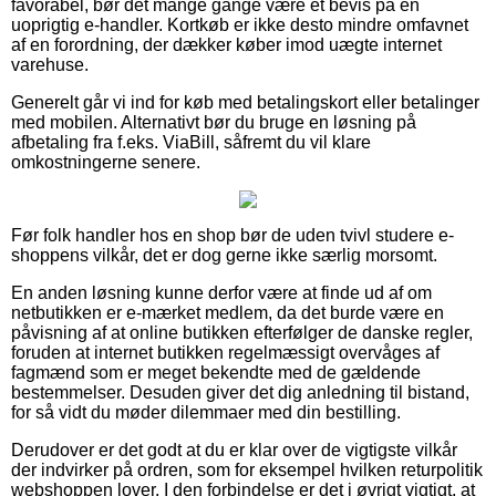
favorabel, bør det mange gange være et bevis på en
uoprigtig e-handler. Kortkøb er ikke desto mindre omfavnet
af en forordning, der dækker køber imod uægte internet
varehuse.
Generelt går vi ind for køb med betalingskort eller betalinger
med mobilen. Alternativt bør du bruge en løsning på
afbetaling fra f.eks. ViaBill, såfremt du vil klare
omkostningerne senere.
Før folk handler hos en shop bør de uden tvivl studere e-
shoppens vilkår, det er dog gerne ikke særlig morsomt.
En anden løsning kunne derfor være at finde ud af om
netbutikken er e-mærket medlem, da det burde være en
påvisning af at online butikken efterfølger de danske regler,
foruden at internet butikken regelmæssigt overvåges af
fagmænd som er meget bekendte med de gældende
bestemmelser. Desuden giver det dig anledning til bistand,
for så vidt du møder dilemmaer med din bestilling.
Derudover er det godt at du er klar over de vigtigste vilkår
der indvirker på ordren, som for eksempel hvilken returpolitik
webshoppen lover. I den forbindelse er det i øvrigt vigtigt, at