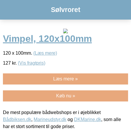
Sølvroret
Vimpel, 120x100mm
120 x 100mm.
(Læs mere)
127
kr.
(Vis fragtpris)
Læs mere »
Køb nu »
De mest populære bådwebshops er i øjeblikket
Bådbiksen.dk
,
Marineudstyr.dk
og
DKMarine.dk
, som alle
har et stort sortiment til gode priser.