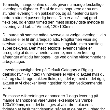
Temmelig mange online outlets giver nu mange forskellige
leveringsmuligheder. En af de mest populære er nu om
stunder levering til en pakkeshop, og så henter du bare
ordren når det passer dig bedst. Den er altså i høj grad
fleksibel, og endda tilmed den mest prisbevidste metode til
levering ved køb af Vimpel, 120x100mm.
Du burde på samme måde overveje at vælge levering til din
adresse eller til din arbejdsplads. Fragtformen viser sig
sædvanligvis en sjat mere omkostningsfuld, men samtidig
super bekvem. Den mest letkøbte leveringsmåde er
unægtelig at du selv henter varerne, men den løsning
afhænger af at du har bopæl lige ved online virksomhedens
arbejdslager.
Leveringshastigheden på Default Category > Rig og
dæksudstyr > Windex / Vindvisere er virkelig aktuel hvis du
står og skal bruge pakken fluks, og i det øjemed er det rigtig
aktuelt at vi checker leveringstiden for den vedkommende
vare.
En masse e-forretninger annoncerer 1 dags levering på
mange af shoppens varenumre, eksempelvis Vimpel,
120x100mm, men det betinges af at ordren placeres
forinden et besluttet tidspunkt, sådan at de har mulighed for