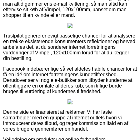
man altid gemmer ens e-mail kvittering, så man altid kan
eftervise sit køb af Vimpel, 120x100mm, uanset om man
shopper til en kvinde eller mand.
Trustpilot genererer evigt passelige chancer for at analysere
en række eksisterende konsumenters reflektioner og herved
anbefales det, at du sonderer internet forretningens
vurderinger af Vimpel, 120x100mm forud for at du lægger
din bestilling.
Facebook indebærer lige så vel aldeles habile chancer for at
få en idé om internet forretningens kundetilfredshed.
Derudover ser vi nogle e-butikker som tilbyder kunderne at
offentliggøre en omtale af deres køb, som tillige burde
bruges til vurdering af kundernes tilfredshed.
Denne side er finansieret af reklamer. Vi har faste
samarbejder med en gruppe af internet outlets hvori vi
introducerer deres tilbud, og tager kommission ifald en af
vores brugere gennemfører en handel.
Vejledning om produkter og online forhandlere