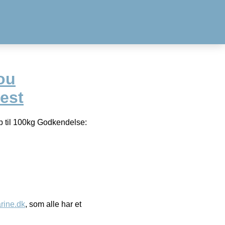
ou
est
p til 100kg Godkendelse:
ine.dk
, som alle har et