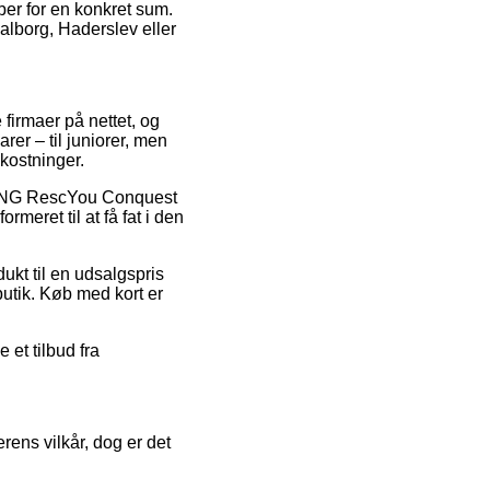
øber for en konkret sum.
alborg, Haderslev eller
firmaer på nettet, og
arer – til juniorer, men
kostninger.
VIKING RescYou Conquest
meret til at få fat i den
ukt til en udsalgspris
butik. Køb med kort er
 et tilbud fra
ens vilkår, dog er det