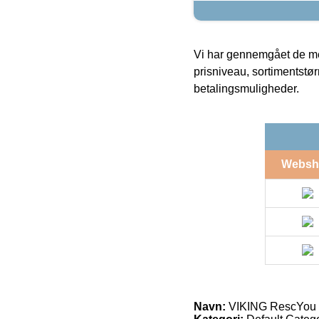
Vi har gennemgået de mes
prisniveau, sortimentstø
betalingsmuligheder.
Websh
Navn:
VIKING RescYou C