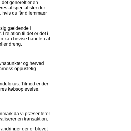
det generelt er en
res af specialister der
, hvis du får dilemmaer
r sig gældende i
relation til det er det i
den kan bevise handlen af
ller dreng.
 synspunkter og herved
arness oppustelig
ndefokus. Tilmed er der
eres købsoplevelse,
anmark da vi præsenterer
liserer en transaktion.
randringer der er blevet