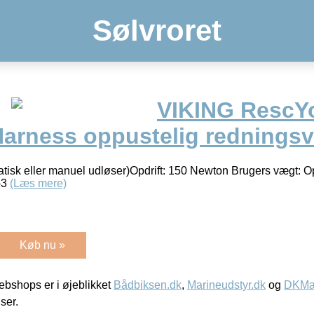
Sølvroret
VIKING RescY
arness oppustelig redningsv
tisk eller manuel udløser)Opdrift: 150 Newton Brugers vægt: O
-3
(Læs mere)
Køb nu »
bshops er i øjeblikket
Bådbiksen.dk
,
Marineudstyr.dk
og
DKMar
iser.