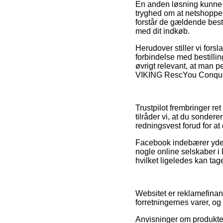
En anden løsning kunne v
tryghed om at netshoppen 
forstår de gældende best
med dit indkøb.
Herudover stiller vi fors
forbindelse med bestillin
øvrigt relevant, at man p
VIKING RescYou Conquest
Trustpilot frembringer re
tilråder vi, at du sonde
redningsvest forud for at
Facebook indebærer yderm
nogle online selskaber i
hvilket ligeledes kan tage
Websitet er reklamefinan
forretningernes varer, o
Anvisninger om produkter 