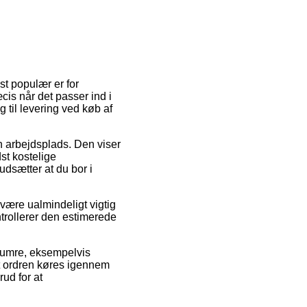
st populær er for
cis når det passer ind i
 til levering ved køb af
in arbejdsplads. Den viser
st kostelige
udsætter at du bor i
være ualmindeligt vigtig
ontrollerer den estimerede
numre, eksempelvis
t ordren køres igennem
rud for at