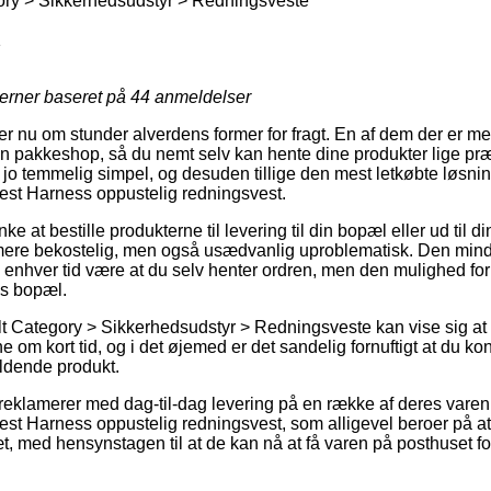
ory > Sikkerhedsudstyr > Redningsveste
1
jerner baseret på
44
anmeldelser
r nu om stunder alverdens former for fragt. En af dem der er me
 en pakkeshop, så du nemt selv kan hente dine produkter lige præ
jo temmelig simpel, og desuden tillige den mest letkøbte løsning
t Harness oppustelig redningsvest.
at bestille produkterne til levering til din bopæl eller ud til d
 mere bekostelig, men også usædvanlig uproblematisk. Den mind
l enhver tid være at du selv henter ordren, men den mulighed for
s bopæl.
t Category > Sikkerhedsudstyr > Redningsveste kan vise sig at 
ne om kort tid, og i det øjemed er det sandelig fornuftigt at du k
ldende produkt.
 reklamerer med dag-til-dag levering på en række af deres vare
 Harness oppustelig redningsvest, som alligevel beroer på a
æt, med hensynstagen til at de kan nå at få varen på posthuset fo