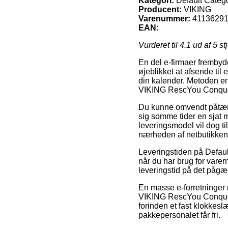
Kategori:
Default Categ
Producent:
VIKING
Varenummer:
4113629
EAN:
Vurderet til
4.1
ud af 5 st
En del e-firmaer frembyde
øjeblikket at afsende til
din kalender. Metoden er 
VIKING RescYou Conques
Du kunne omvendt påtænke 
sig somme tider en sjat
leveringsmodel vil dog ti
nærheden af netbutikken
Leveringstiden på Defaul
når du har brug for varer
leveringstid på det pågæ
En masse e-forretninger
VIKING RescYou Conquest
forinden et fast klokkesl
pakkepersonalet får fri.