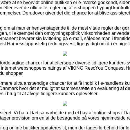
ære at se hvorvidt online butikken er e-mærke godkendt, siden 
efterlever de officielle regler, og at e-shoppen hyppigt kontrolle
emmelser. Derudover giver det dig chance for at blive assisteret
lag om at man er hensynstagende til de mest vitale regler der gø
gen, til eksempel den ombytningspolitik virksomheden anvender. I 
ermanent bevarer sin kvittering på e-mail, således man i fremti
 Harness oppustelig redningsvest, ligegyldigt om du er pige e
t fordelagtige chancer for at eftersøge diverse tidligere kunders
rer internet webshoppens ratings af VIKING RescYou Conquest H
 du shopper.
ere ultra anstændige chancer for at få indblik i e-handlens ku
 Danmark hvor det er muligt at sammensætte en evaluering af d
s i brug til at afveje tidligere kunders oplevelser.
sieret. Vi har et tæt samarbejde med et hav af online shops i D
g tager provision om en af de besøgende på vores hjemmeside rea
og online butikker opdateres tit, men der tages forbehold for fo