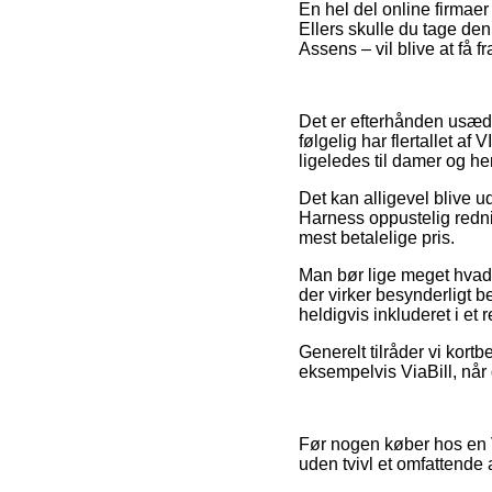
En hel del online firmaer
Ellers skulle du tage de
Assens – vil blive at få fr
Det er efterhånden usædv
følgelig har flertallet af
ligeledes til damer og h
Det kan alligevel blive 
Harness oppustelig rednin
mest betalelige pris.
Man bør lige meget hvad 
der virker besynderligt b
heldigvis inkluderet i et
Generelt tilråder vi kort
eksempelvis ViaBill, når 
Før nogen køber hos en V
uden tvivl et omfattende 