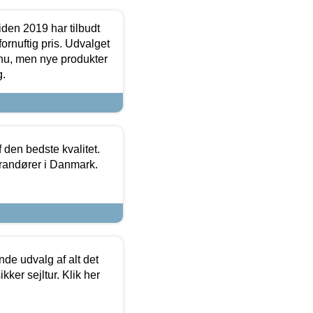
den 2019 har tilbudt
fornuftig pris. Udvalget
u, men nye produkter
g.
den bedste kvalitet.
erandører i Danmark.
de udvalg af alt det
kker sejltur. Klik her