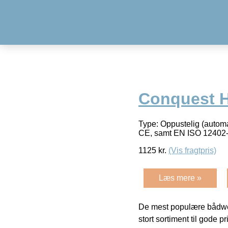
Conquest H
Type: Oppustelig (automa
CE, samt EN ISO 12402
1125
kr.
(Vis fragtpris)
Læs mere »
De mest populære bådwe
stort sortiment til gode pr