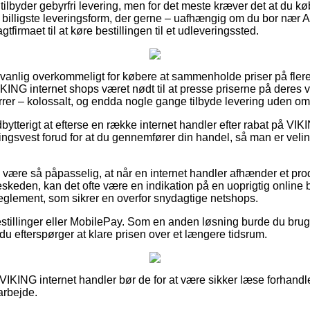
 tilbyder gebyrfri levering, men for det meste kræver det at du k
n billigste leveringsform, der gerne – uafhængig om du bor nær A
agtfirmaet til at køre bestillingen til et udleveringssted.
anlig overkommeligt for købere at sammenholde priser på flere 
 VIKING internet shops været nødt til at presse priserne på deres v
errer – kolossalt, og endda nogle gange tilbyde levering uden om
udbytterigt at efterse en række internet handler efter rabat på 
gsvest forud for at du gennemfører din handel, så man er velinfor
være så påpasselig, at når en internet handler afhænder et prod
eskeden, kan det ofte være en indikation på en uoprigtig online 
 reglement, som sikrer en overfor snydagtige netshops.
bestillinger eller MobilePay. Som en anden løsning burde du bruge
du efterspørger at klare prisen over et længere tidsrum.
IKING internet handler bør de for at være sikker læse forhandler
arbejde.