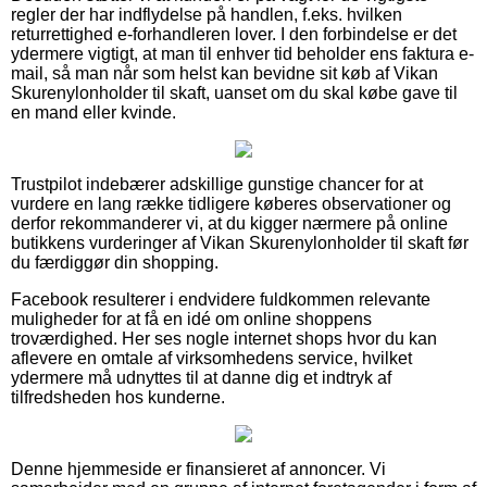
regler der har indflydelse på handlen, f.eks. hvilken
returrettighed e-forhandleren lover. I den forbindelse er det
ydermere vigtigt, at man til enhver tid beholder ens faktura e-
mail, så man når som helst kan bevidne sit køb af Vikan
Skurenylonholder til skaft, uanset om du skal købe gave til
en mand eller kvinde.
Trustpilot indebærer adskillige gunstige chancer for at
vurdere en lang række tidligere køberes observationer og
derfor rekommanderer vi, at du kigger nærmere på online
butikkens vurderinger af Vikan Skurenylonholder til skaft før
du færdiggør din shopping.
Facebook resulterer i endvidere fuldkommen relevante
muligheder for at få en idé om online shoppens
troværdighed. Her ses nogle internet shops hvor du kan
aflevere en omtale af virksomhedens service, hvilket
ydermere må udnyttes til at danne dig et indtryk af
tilfredsheden hos kunderne.
Denne hjemmeside er finansieret af annoncer. Vi