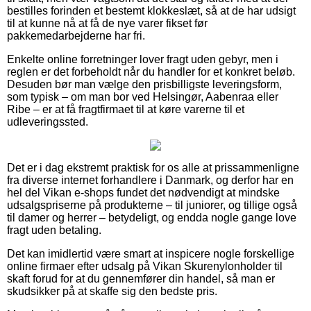
bestilles forinden et bestemt klokkeslæt, så at de har udsigt
til at kunne nå at få de nye varer fikset før
pakkemedarbejderne har fri.
Enkelte online forretninger lover fragt uden gebyr, men i
reglen er det forbeholdt når du handler for et konkret beløb.
Desuden bør man vælge den prisbilligste leveringsform,
som typisk – om man bor ved Helsingør, Aabenraa eller
Ribe – er at få fragtfirmaet til at køre varerne til et
udleveringssted.
Det er i dag ekstremt praktisk for os alle at prissammenligne
fra diverse internet forhandlere i Danmark, og derfor har en
hel del Vikan e-shops fundet det nødvendigt at mindske
udsalgspriserne på produkterne – til juniorer, og tillige også
til damer og herrer – betydeligt, og endda nogle gange love
fragt uden betaling.
Det kan imidlertid være smart at inspicere nogle forskellige
online firmaer efter udsalg på Vikan Skurenylonholder til
skaft forud for at du gennemfører din handel, så man er
skudsikker på at skaffe sig den bedste pris.