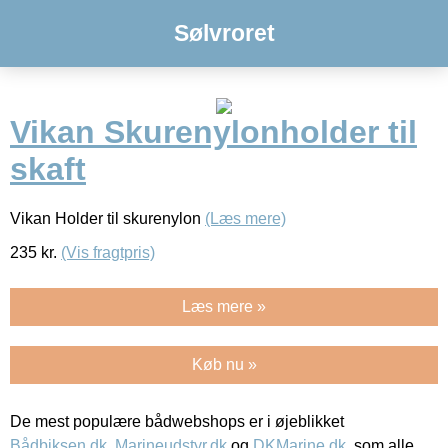
Sølvroret
Vikan Skurenylonholder til
skaft
Vikan Holder til skurenylon
(Læs mere)
235
kr.
(Vis fragtpris)
Læs mere »
Køb nu »
De mest populære bådwebshops er i øjeblikket
Bådbiksen.dk
,
Marineudstyr.dk
og
DKMarine.dk
, som alle