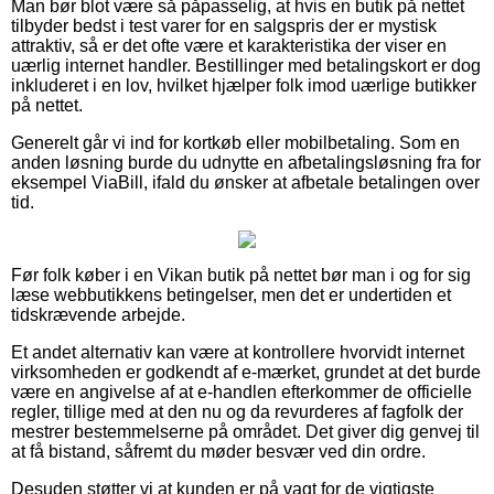
Man bør blot være så påpasselig, at hvis en butik på nettet
tilbyder bedst i test varer for en salgspris der er mystisk
attraktiv, så er det ofte være et karakteristika der viser en
uærlig internet handler. Bestillinger med betalingskort er dog
inkluderet i en lov, hvilket hjælper folk imod uærlige butikker
på nettet.
Generelt går vi ind for kortkøb eller mobilbetaling. Som en
anden løsning burde du udnytte en afbetalingsløsning fra for
eksempel ViaBill, ifald du ønsker at afbetale betalingen over
tid.
Før folk køber i en Vikan butik på nettet bør man i og for sig
læse webbutikkens betingelser, men det er undertiden et
tidskrævende arbejde.
Et andet alternativ kan være at kontrollere hvorvidt internet
virksomheden er godkendt af e-mærket, grundet at det burde
være en angivelse af at e-handlen efterkommer de officielle
regler, tillige med at den nu og da revurderes af fagfolk der
mestrer bestemmelserne på området. Det giver dig genvej til
at få bistand, såfremt du møder besvær ved din ordre.
Desuden støtter vi at kunden er på vagt for de vigtigste