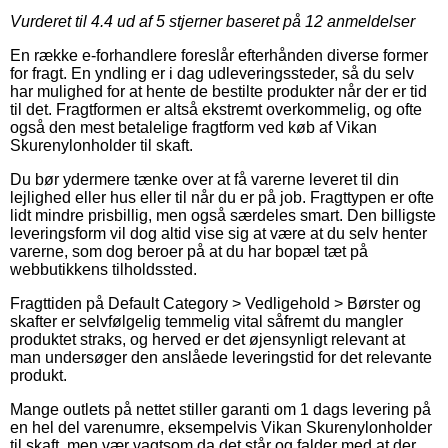
Vurderet til
4.4
ud af 5 stjerner baseret på
12
anmeldelser
En række e-forhandlere foreslår efterhånden diverse former
for fragt. En yndling er i dag udleveringssteder, så du selv
har mulighed for at hente de bestilte produkter når der er tid
til det. Fragtformen er altså ekstremt overkommelig, og ofte
også den mest betalelige fragtform ved køb af Vikan
Skurenylonholder til skaft.
Du bør ydermere tænke over at få varerne leveret til din
lejlighed eller hus eller til når du er på job. Fragttypen er ofte
lidt mindre prisbillig, men også særdeles smart. Den billigste
leveringsform vil dog altid vise sig at være at du selv henter
varerne, som dog beroer på at du har bopæl tæt på
webbutikkens tilholdssted.
Fragttiden på Default Category > Vedligehold > Børster og
skafter er selvfølgelig temmelig vital såfremt du mangler
produktet straks, og herved er det øjensynligt relevant at
man undersøger den anslåede leveringstid for det relevante
produkt.
Mange outlets på nettet stiller garanti om 1 dags levering på
en hel del varenumre, eksempelvis Vikan Skurenylonholder
til skaft, men vær vagtsom da det står og falder med at der