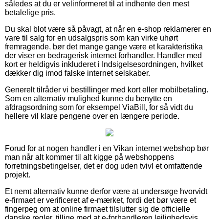
således at du er velinformeret til at indhente den mest
betalelige pris.
Du skal blot være så påvagt, at når en e-shop reklamerer en
vare til salg for en udsalgspris som kan virke uhørt
fremragende, bør det mange gange være et karakteristika
der viser en bedragerisk internet forhandler. Handler med
kort er heldigvis inkluderet i Indsigelsesordningen, hvilket
dækker dig imod falske internet selskaber.
Generelt tilråder vi bestillinger med kort eller mobilbetaling.
Som en alternativ mulighed kunne du benytte en
afdragsordning som for eksempel ViaBill, for så vidt du
hellere vil klare pengene over en længere periode.
Forud for at nogen handler i en Vikan internet webshop bør
man når alt kommer til alt kigge på webshoppens
forretningsbetingelser, det er dog uden tvivl et omfattende
projekt.
Et nemt alternativ kunne derfor være at undersøge hvorvidt
e-firmaet er verificeret af e-mærket, fordi det bør være et
fingerpeg om at online firmaet tilslutter sig de officielle
danske regler, tillige med at e-forhandleren lejlighedsvis