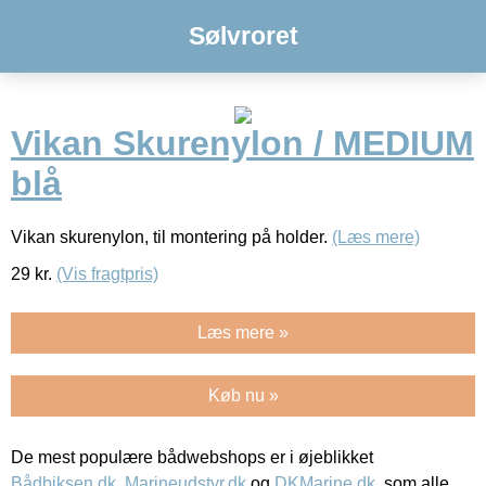
Sølvroret
Vikan Skurenylon / MEDIUM
blå
Vikan skurenylon, til montering på holder.
(Læs mere)
29
kr.
(Vis fragtpris)
Læs mere »
Køb nu »
De mest populære bådwebshops er i øjeblikket
Bådbiksen.dk
,
Marineudstyr.dk
og
DKMarine.dk
, som alle