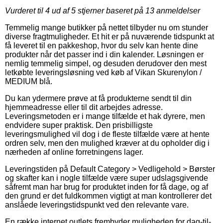
Vurderet til
4
ud af 5 stjerner baseret på
13
anmeldelser
Temmelig mange butikker på nettet tilbyder nu om stunder
diverse fragtmuligheder. Et hit er på nuværende tidspunkt at
få leveret til en pakkeshop, hvor du selv kan hente dine
produkter når det passer ind i din kalender. Løsningen er
nemlig temmelig simpel, og desuden derudover den mest
letkøbte leveringsløsning ved køb af Vikan Skurenylon /
MEDIUM blå.
Du kan ydermere prøve at få produkterne sendt til din
hjemmeadresse eller til dit arbejdes adresse.
Leveringsmetoden er i mange tilfælde et hak dyrere, men
endvidere super praktisk. Den prisbilligste
leveringsmulighed vil dog i de fleste tilfælde være at hente
ordren selv, men den mulighed kræver at du opholder dig i
nærheden af online forretningens lager.
Leveringstiden på Default Category > Vedligehold > Børster
og skafter kan i nogle tilfælde være super udslagsgivende
såfremt man har brug for produktet inden for få dage, og af
den grund er det fuldkommen vigtigt at man kontrollerer det
anslåede leveringstidspunkt ved den relevante vare.
En række internet outlets frembyder muligheden for dag-til-