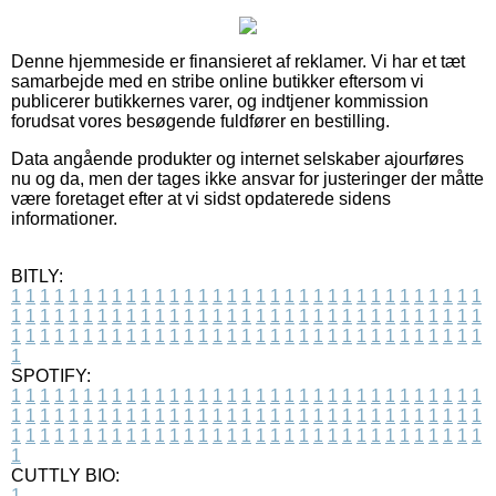
Denne hjemmeside er finansieret af reklamer. Vi har et tæt
samarbejde med en stribe online butikker eftersom vi
publicerer butikkernes varer, og indtjener kommission
forudsat vores besøgende fuldfører en bestilling.
Data angående produkter og internet selskaber ajourføres
nu og da, men der tages ikke ansvar for justeringer der måtte
være foretaget efter at vi sidst opdaterede sidens
informationer.
BITLY:
1
1
1
1
1
1
1
1
1
1
1
1
1
1
1
1
1
1
1
1
1
1
1
1
1
1
1
1
1
1
1
1
1
1
1
1
1
1
1
1
1
1
1
1
1
1
1
1
1
1
1
1
1
1
1
1
1
1
1
1
1
1
1
1
1
1
1
1
1
1
1
1
1
1
1
1
1
1
1
1
1
1
1
1
1
1
1
1
1
1
1
1
1
1
1
1
1
1
1
1
SPOTIFY:
1
1
1
1
1
1
1
1
1
1
1
1
1
1
1
1
1
1
1
1
1
1
1
1
1
1
1
1
1
1
1
1
1
1
1
1
1
1
1
1
1
1
1
1
1
1
1
1
1
1
1
1
1
1
1
1
1
1
1
1
1
1
1
1
1
1
1
1
1
1
1
1
1
1
1
1
1
1
1
1
1
1
1
1
1
1
1
1
1
1
1
1
1
1
1
1
1
1
1
1
CUTTLY BIO:
1