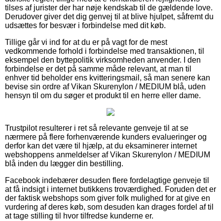
tilses af jurister der har nøje kendskab til de gældende love.
Derudover giver det dig genvej til at blive hjulpet, såfremt du
udsættes for besvær i forbindelse med dit køb.
Tillige går vi ind for at du er på vagt for de mest
vedkommende forhold i forbindelse med transaktionen, til
eksempel den byttepolitik virksomheden anvender. I den
forbindelse er det på samme måde relevant, at man til
enhver tid beholder ens kvitteringsmail, så man senere kan
bevise sin ordre af Vikan Skurenylon / MEDIUM blå, uden
hensyn til om du søger et produkt til en herre eller dame.
Trustpilot resulterer i ret så relevante genveje til at se
nærmere på flere forhenværende kunders evalueringer og
derfor kan det være til hjælp, at du eksaminerer internet
webshoppens anmeldelser af Vikan Skurenylon / MEDIUM
blå inden du lægger din bestilling.
Facebook indebærer desuden flere fordelagtige genveje til
at få indsigt i internet butikkens troværdighed. Foruden det er
der faktisk webshops som giver folk mulighed for at give en
vurdering af deres køb, som desuden kan drages fordel af til
at tage stilling til hvor tilfredse kunderne er.