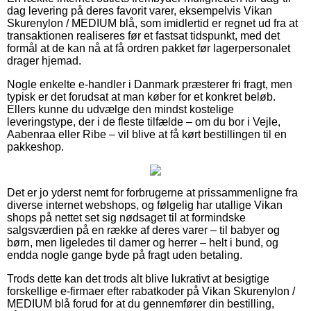
dag levering på deres favorit varer, eksempelvis Vikan
Skurenylon / MEDIUM blå, som imidlertid er regnet ud fra at
transaktionen realiseres før et fastsat tidspunkt, med det
formål at de kan nå at få ordren pakket før lagerpersonalet
drager hjemad.
Nogle enkelte e-handler i Danmark præsterer fri fragt, men
typisk er det forudsat at man køber for et konkret beløb.
Ellers kunne du udvælge den mindst kostelige
leveringstype, der i de fleste tilfælde – om du bor i Vejle,
Aabenraa eller Ribe – vil blive at få kørt bestillingen til en
pakkeshop.
Det er jo yderst nemt for forbrugerne at prissammenligne fra
diverse internet webshops, og følgelig har utallige Vikan
shops på nettet set sig nødsaget til at formindske
salgsværdien på en række af deres varer – til babyer og
børn, men ligeledes til damer og herrer – helt i bund, og
endda nogle gange byde på fragt uden betaling.
Trods dette kan det trods alt blive lukrativt at besigtige
forskellige e-firmaer efter rabatkoder på Vikan Skurenylon /
MEDIUM blå forud for at du gennemfører din bestilling,