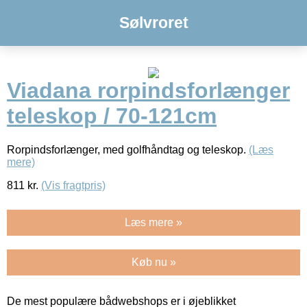
Sølvroret
Viadana rorpindsforlænger
teleskop / 70-121cm
Rorpindsforlænger, med golfhåndtag og teleskop.
(Læs
mere)
811
kr.
(Vis fragtpris)
Læs mere »
Køb nu »
De mest populære bådwebshops er i øjeblikket