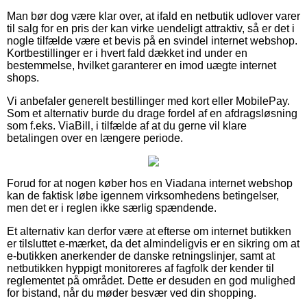
Man bør dog være klar over, at ifald en netbutik udlover varer
til salg for en pris der kan virke uendeligt attraktiv, så er det i
nogle tilfælde være et bevis på en svindel internet webshop.
Kortbestillinger er i hvert fald dækket ind under en
bestemmelse, hvilket garanterer en imod uægte internet
shops.
Vi anbefaler generelt bestillinger med kort eller MobilePay.
Som et alternativ burde du drage fordel af en afdragsløsning
som f.eks. ViaBill, i tilfælde af at du gerne vil klare
betalingen over en længere periode.
Forud for at nogen køber hos en Viadana internet webshop
kan de faktisk løbe igennem virksomhedens betingelser,
men det er i reglen ikke særlig spændende.
Et alternativ kan derfor være at efterse om internet butikken
er tilsluttet e-mærket, da det almindeligvis er en sikring om at
e-butikken anerkender de danske retningslinjer, samt at
netbutikken hyppigt monitoreres af fagfolk der kender til
reglementet på området. Dette er desuden en god mulighed
for bistand, når du møder besvær ved din shopping.