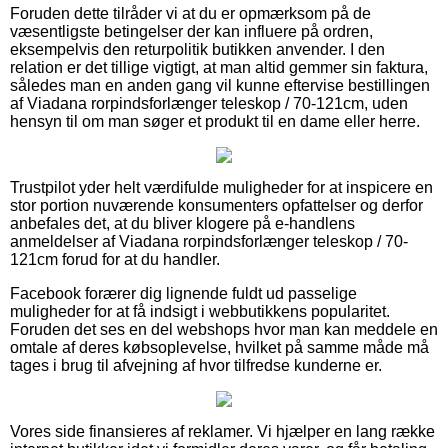
Foruden dette tilråder vi at du er opmærksom på de
væsentligste betingelser der kan influere på ordren,
eksempelvis den returpolitik butikken anvender. I den
relation er det tillige vigtigt, at man altid gemmer sin faktura,
således man en anden gang vil kunne eftervise bestillingen
af Viadana rorpindsforlænger teleskop / 70-121cm, uden
hensyn til om man søger et produkt til en dame eller herre.
Trustpilot yder helt værdifulde muligheder for at inspicere en
stor portion nuværende konsumenters opfattelser og derfor
anbefales det, at du bliver klogere på e-handlens
anmeldelser af Viadana rorpindsforlænger teleskop / 70-
121cm forud for at du handler.
Facebook forærer dig lignende fuldt ud passelige
muligheder for at få indsigt i webbutikkens popularitet.
Foruden det ses en del webshops hvor man kan meddele en
omtale af deres købsoplevelse, hvilket på samme måde må
tages i brug til afvejning af hvor tilfredse kunderne er.
Vores side finansieres af reklamer. Vi hjælper en lang række