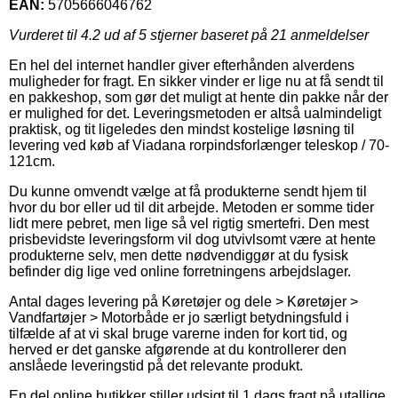
EAN:
5705666046762
Vurderet til
4.2
ud af 5 stjerner baseret på
21
anmeldelser
En hel del internet handler giver efterhånden alverdens
muligheder for fragt. En sikker vinder er lige nu at få sendt til
en pakkeshop, som gør det muligt at hente din pakke når der
er mulighed for det. Leveringsmetoden er altså ualmindeligt
praktisk, og tit ligeledes den mindst kostelige løsning til
levering ved køb af Viadana rorpindsforlænger teleskop / 70-
121cm.
Du kunne omvendt vælge at få produkterne sendt hjem til
hvor du bor eller ud til dit arbejde. Metoden er somme tider
lidt mere pebret, men lige så vel rigtig smertefri. Den mest
prisbevidste leveringsform vil dog utvivlsomt være at hente
produkterne selv, men dette nødvendiggør at du fysisk
befinder dig lige ved online forretningens arbejdslager.
Antal dages levering på Køretøjer og dele > Køretøjer >
Vandfartøjer > Motorbåde er jo særligt betydningsfuld i
tilfælde af at vi skal bruge varerne inden for kort tid, og
herved er det ganske afgørende at du kontrollerer den
anslåede leveringstid på det relevante produkt.
En del online butikker stiller udsigt til 1 dags fragt på utallige