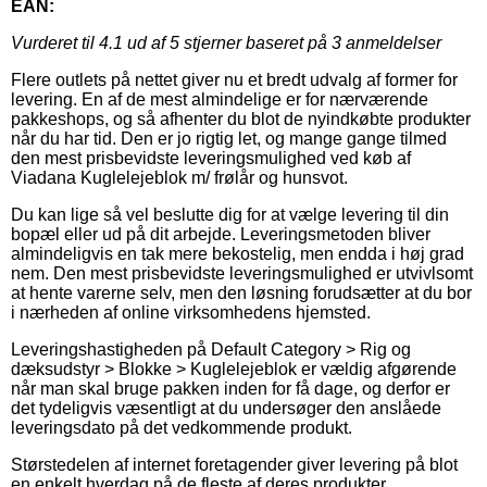
EAN:
Vurderet til
4.1
ud af 5 stjerner baseret på
3
anmeldelser
Flere outlets på nettet giver nu et bredt udvalg af former for
levering. En af de mest almindelige er for nærværende
pakkeshops, og så afhenter du blot de nyindkøbte produkter
når du har tid. Den er jo rigtig let, og mange gange tilmed
den mest prisbevidste leveringsmulighed ved køb af
Viadana Kuglelejeblok m/ frølår og hunsvot.
Du kan lige så vel beslutte dig for at vælge levering til din
bopæl eller ud på dit arbejde. Leveringsmetoden bliver
almindeligvis en tak mere bekostelig, men endda i høj grad
nem. Den mest prisbevidste leveringsmulighed er utvivlsomt
at hente varerne selv, men den løsning forudsætter at du bor
i nærheden af online virksomhedens hjemsted.
Leveringshastigheden på Default Category > Rig og
dæksudstyr > Blokke > Kuglelejeblok er vældig afgørende
når man skal bruge pakken inden for få dage, og derfor er
det tydeligvis væsentligt at du undersøger den anslåede
leveringsdato på det vedkommende produkt.
Størstedelen af internet foretagender giver levering på blot
en enkelt hverdag på de fleste af deres produkter,