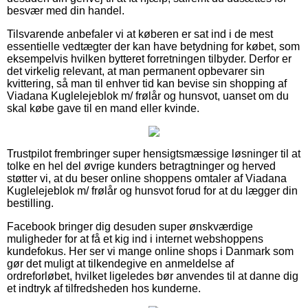
besvær med din handel.
Tilsvarende anbefaler vi at køberen er sat ind i de mest
essentielle vedtægter der kan have betydning for købet, som
eksempelvis hvilken bytteret forretningen tilbyder. Derfor er
det virkelig relevant, at man permanent opbevarer sin
kvittering, så man til enhver tid kan bevise sin shopping af
Viadana Kuglelejeblok m/ frølår og hunsvot, uanset om du
skal købe gave til en mand eller kvinde.
Trustpilot frembringer super hensigtsmæssige løsninger til at
tolke en hel del øvrige kunders betragtninger og herved
støtter vi, at du beser online shoppens omtaler af Viadana
Kuglelejeblok m/ frølår og hunsvot forud for at du lægger din
bestilling.
Facebook bringer dig desuden super ønskværdige
muligheder for at få et kig ind i internet webshoppens
kundefokus. Her ser vi mange online shops i Danmark som
gør det muligt at tilkendegive en anmeldelse af
ordreforløbet, hvilket ligeledes bør anvendes til at danne dig
et indtryk af tilfredsheden hos kunderne.