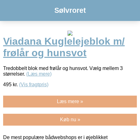
Sølvroret
Viadana Kuglelejeblok m/
frølår og hunsvot
Tredobbelt blok med frølår og hunsvot. Vælg mellem 3
størrelser.
(Læs mere)
495
kr.
(Vis fragtpris)
Læs mere »
Køb nu »
De mest populære bådwebshops er i øjeblikket