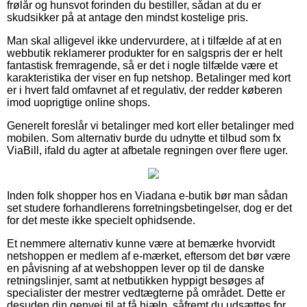
frølår og hunsvot forinden du bestiller, sådan at du er
skudsikker på at antage den mindst kostelige pris.
Man skal alligevel ikke undervurdere, at i tilfælde af at en
webbutik reklamerer produkter for en salgspris der er helt
fantastisk fremragende, så er det i nogle tilfælde være et
karakteristika der viser en fup netshop. Betalinger med kort
er i hvert fald omfavnet af et regulativ, der redder køberen
imod uoprigtige online shops.
Generelt foreslår vi betalinger med kort eller betalinger med
mobilen. Som alternativ burde du udnytte et tilbud som fx
ViaBill, ifald du agter at afbetale regningen over flere uger.
Inden folk shopper hos en Viadana e-butik bør man sådan
set studere forhandlerens forretningsbetingelser, dog er det
for det meste ikke specielt ophidsende.
Et nemmere alternativ kunne være at bemærke hvorvidt
netshoppen er medlem af e-mærket, eftersom det bør være
en påvisning af at webshoppen lever op til de danske
retningslinjer, samt at netbutikken hyppigt besøges af
specialister der mestrer vedtægterne på området. Dette er
desuden din genvej til at få hjælp, såfremt du udsættes for