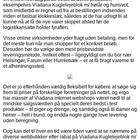
eksempelvis Viadana Kuglelejeblok m/ frølår og hunsvot,
som imidlertid er regnet ud fra at bestillingen indsendes
inden et fastsat klokkeslæt, således at de har udsigt til at
kunne nå at få de nye varer skippet afsted før de
logistikansatte holder fyraften.
Visse online virksomheder yder fragt uden betaling, men for
det meste kun når man shopper for et konkret beløb.
Desuden bør du vælge den mest prisbevidste
leveringsmetode, hvilket oftest – ligegyldigt om du bor nær
Helsingør, Farum eller Humlebæk – er at få bragt varerne til
et afhentningssted.
Det er jo efterhånden vældig fleksibelt for købere at søge sig
frem til priser på forskellige forretninger på nettet, og ergo
har masser af Viadana internet webshops været nødt til at
mindske salgsværdien på specielt deres bedst i test
produkter – til piger og drenge, og samtidig også til damer og
herrer – helt i bund, og endda nogle gange love levering
uden beregning.
Dog kan det til hver en tid være tiden værd at se nærmere på
diverse webbutikker efter rabat på Viadana Kuglelejeblok m/