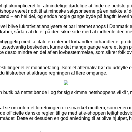
ligt ukompliceret for almindelige dødelige at finde de bedste pris
etshops været nødt til at mindske salgspriserne på en række af der
mænd – en hel del, og endda nogle gange byde på fragtfri leverin
vel blive lukrativt at analysere et par internet shops i Danmark ef
 køber, sådan at du er på den sikre side med at indhente den mes
yggelig med, at ifald en internet forhandler forhandler et produkt
ke usædvanlig beskeden, kunne det mange gange være et tegn 
kke desto mindre en del af en lovbestemmelse, som sikrer folk ov
estillinger eller mobilbetaling. Som et alternativ bør du udnytte 
t du tilstræber at afdrage regningen af flere omgange.
 butik på nettet bør de i og for sig skimme netshoppens vilkår, 
at se om internet forretningen er e-mærket medlem, som er en ind
 officielle danske regler, tillige med at e-shoppen lejlighedsvi
mrådet. Dette er desuden en god anledning til at blive hjulpet, 