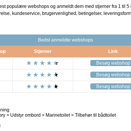
t populære webshops og anmeldt dem med stjerner fra 1 til 5 ud
rrelse, kundeservice, brugervenlighed, betingelser, leveringsfor
Bedst anmeldte webshops
op
Stjerner
Link
Besøg webshop
Besøg webshop
Besøg webshop
jning
y > Udstyr ombord > Marinetoilet > Tilbehør til bådtoilet
3