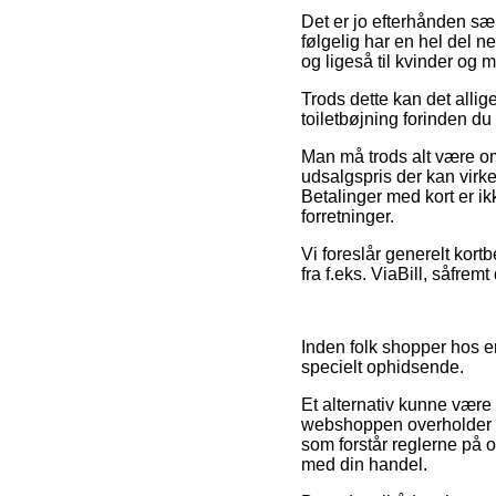
Det er jo efterhånden sær
følgelig har en hel del n
og ligeså til kvinder og 
Trods dette kan det allige
toiletbøjning forinden du
Man må trods alt være omh
udsalgspris der kan vir
Betalinger med kort er i
forretninger.
Vi foreslår generelt kortb
fra f.eks. ViaBill, såfrem
Inden folk shopper hos en
specielt ophidsende.
Et alternativ kunne være 
webshoppen overholder de
som forstår reglerne på o
med din handel.