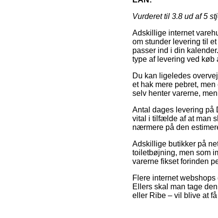
Vurderet til
3.8
ud af 5 st
Adskillige internet vareh
om stunder levering til et
passer ind i din kalende
type af levering ved køb a
Du kan ligeledes overveje 
et hak mere pebret, men 
selv henter varerne, men
Antal dages levering på D
vital i tilfælde af at man
nærmere på den estimere
Adskillige butikker på ne
toiletbøjning, men som imi
varerne fikset forinden per
Flere internet webshops g
Ellers skal man tage den 
eller Ribe – vil blive at f