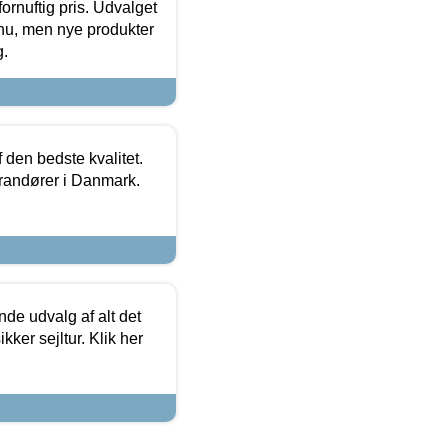
fornuftig pris. Udvalget
u, men nye produkter
g.
den bedste kvalitet.
erandører i Danmark.
de udvalg af alt det
kker sejltur. Klik her