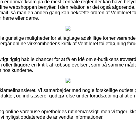
an er opmærksom på de mest centrale regler der kan have betydni
ine webshoppen benytter. I den relation er det også afgørende, a
smail, så man en anden gang kan bekræfte ordren af Ventileret t
n herre eller dame.
gle gunstige muligheder for at iagttage adskillige forhenværende 
ftergår online virksomhedens kritik af Ventileret toiletbøjning for
rigt rigtig habile chancer for at få en idé om e-butikkens trovæ
an offentliggøre en kritik af købsoplevelsen, som på samme måde 
en hos kunderne.
amefinansieret. Vi samarbejder med nogle forskellige outlets p
odukter, og indkasserer godtgørelse under forudsætning af at en
g online varehuse opretholdes rutinemæssigt, men vi tager ikke
 vi nyligst opdaterede de anvendte informationer.