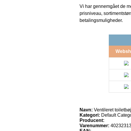
Vi har gennemgået de mes
prisniveau, sortimentstø
betalingsmuligheder.
Websh
Navn:
Ventileret toiletbø
Kategori:
Default Categor
Producent:
Varenummer:
4023231
EAN: