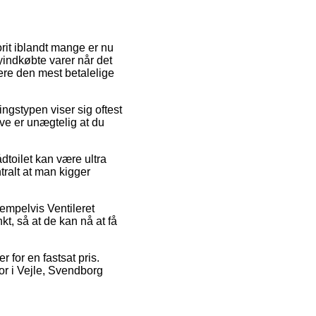
orit iblandt mange er nu
 nyindkøbte varer når det
ere den mest betalelige
ringstypen viser sig oftest
ve er unægtelig at du
dtoilet kan være ultra
ntralt at man kigger
sempelvis Ventileret
nkt, så at de kan nå at få
 for en fastsat pris.
or i Vejle, Svendborg