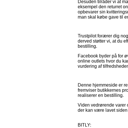
Desuden tilråder vi at m
eksempel den returret onl
opbevarer sin kvittering
man skal købe gave til e
Trustpilot forærer dig no
derved støtter vi, at du e
bestilling.
Facebook byder på for øv
online outlets hvor du k
vurdering af tilfredshed
Denne hjemmeside er rekl
fremviser butikkernes pr
realiserer en bestilling.
Viden vedrørende varer o
der kan være lavet siden
BITLY: