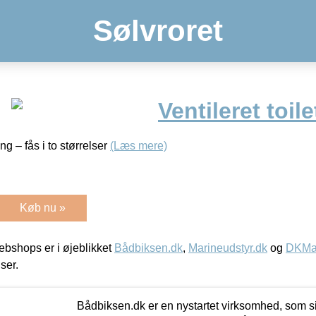
Sølvroret
Ventileret toil
ng – fås i to størrelser
(Læs mere)
Køb nu »
bshops er i øjeblikket
Bådbiksen.dk
,
Marineudstyr.dk
og
DKMar
iser.
Bådbiksen.dk er en nystartet virksomhed, som si