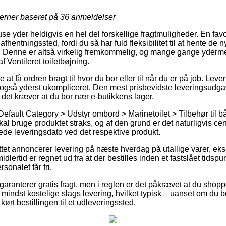
jerner baseret på
36
anmeldelser
use yder heldigvis en hel del forskellige fragtmuligheder. En fav
 afhentningssted, fordi du så har fuld fleksibilitet til at hente de
r. Denne er altså virkelig fremkommelig, og mange gange yderm
f Ventileret toiletbøjning.
at få ordren bragt til hvor du bor eller til når du er på job. Leve
også yderst ukompliceret. Den mest prisbevidste leveringsudga
 det kræver at du bor nær e-butikkens lager.
efault Category > Udstyr ombord > Marinetoilet > Tilbehør til bå
 skal bruge produktet straks, og af den grund er det naturligvis ce
de leveringsdato ved det respektive produkt.
ttet annoncerer levering på næste hverdag på utallige varer, ek
dlertid er regnet ud fra at der bestilles inden et fastslået tidspu
sonalet får fri.
aranterer gratis fragt, men i reglen er det påkrævet at du shopper
mindst kostelige slags levering, hvilket typisk – uanset om du b
å kørt bestillingen til et udleveringssted.