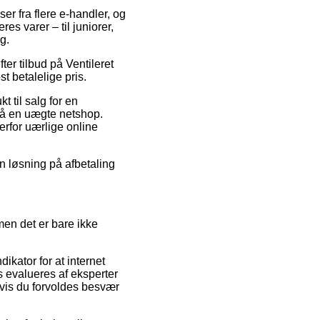
er fra flere e-handler, og
es varer – til juniorer,
g.
ter tilbud på Ventileret
t betalelige pris.
 til salg for en
på en uægte netshop.
erfor uærlige online
en løsning på afbetaling
men det er bare ikke
ikator for at internet
s evalueres af eksperter
hvis du forvoldes besvær