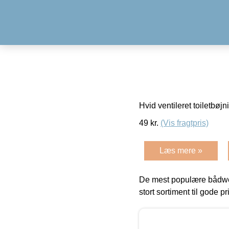
Hvid ventileret toiletbøjni
49
kr.
(Vis fragtpris)
Læs mere »
De mest populære bådwe
stort sortiment til gode pr