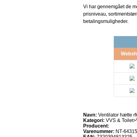
Vi har gennemgået de mes
prisniveau, sortimentstø
betalingsmuligheder.
Websh
Navn:
Ventilator hætte rfr
Kategori:
VVS & Toilet>V
Producent:
Varenummer:
NT-64315
EAN:
7320394813325