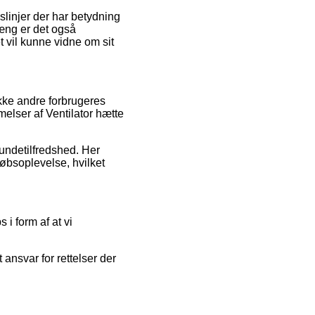
slinjer der har betydning
æng er det også
 vil kunne vidne om sit
kke andre forbrugeres
elser af Ventilator hætte
 kundetilfredshed. Her
købsoplevelse, hvilket
i form af at vi
ansvar for rettelser der