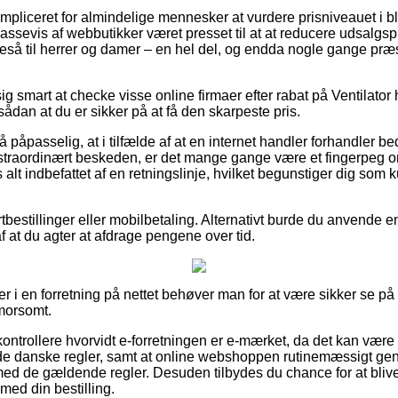
mpliceret for almindelige mennesker at vurdere prisniveauet i bla
assevis af webbutikker været presset til at at reducere udsalgsp
igeså til herrer og damer – en hel del, og endda nogle gange præ
 smart at checke visse online firmaer efter rabat på Ventilator h
ådan at du er sikker på at få den skarpeste pris.
 påpasselig, at i tilfælde af at en internet handler forhandler bedst
straordinært beskeden, er det mange gange være et fingerpeg om
 alt indbefattet af en retningslinje, hvilket begunstiger dig so
ortbestillinger eller mobilbetaling. Alternativt burde du anvende 
 af at du agter at afdrage pengene over tid.
r i en forretning på nettet behøver man for at være sikker se på b
morsomt.
kontrollere hvorvidt e-forretningen er e-mærket, da det kan være 
e danske regler, samt at online webshoppen rutinemæssigt g
ed de gældende regler. Desuden tilbydes du chance for at blive 
med din bestilling.