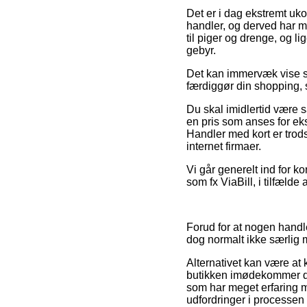
Det er i dag ekstremt uko
handler, og derved har m
til piger og drenge, og l
gebyr.
Det kan immervæk vise sig
færdiggør din shopping, s
Du skal imidlertid være så
en pris som anses for ek
Handler med kort er trods
internet firmaer.
Vi går generelt ind for k
som fx ViaBill, i tilfælde
Forud for at nogen handle
dog normalt ikke særlig 
Alternativet kan være at 
butikken imødekommer d
som har meget erfaring m
udfordringer i processen 