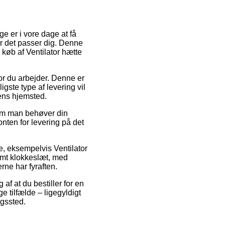
ge er i vore dage at få
når det passer dig. Denne
 køb af Ventilator hætte
hvor du arbejder. Denne er
ste type af levering vil
gens hjemsted.
 om man behøver din
onten for levering på det
e, eksempelvis Ventilator
temt klokkeslæt, med
rne har fyraften.
f at du bestiller for en
 tilfælde – ligegyldigt
ngssted.