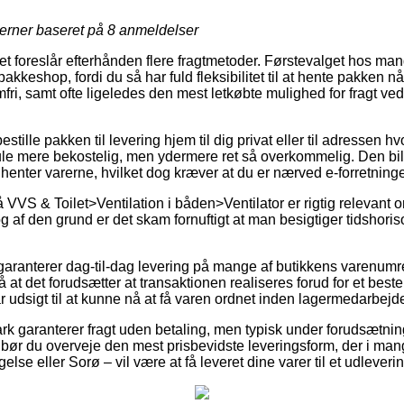
jerner baseret på
8
anmeldelser
tet foreslår efterhånden flere fragtmetoder. Førstevalget hos man
akkeshop, fordi du så har fuld fleksibilitet til at hente pakken 
fri, samt ofte ligeledes den mest letkøbte mulighed for fragt ved
bestille pakken til levering hjem til dig privat eller til adressen 
e mere bekostelig, men ydermere ret så overkommelig. Den billig
 henter varerne, hvilket dog kræver at du er nærved e-forretnin
VVS & Toilet>Ventilation i båden>Ventilator er rigtig relevant
og af den grund er det skam fornuftigt at man besigtiger tidshoris
garanterer dag-til-dag levering på mange af butikkens varenumr
å at det forudsætter at transaktionen realiseres forud for et bes
r udsigt til at kunne nå at få varen ordnet inden lagermedarbejde
 garanterer fragt uden betaling, men typisk under forudsætning a
ør du overveje den mest prisbevidste leveringsform, der i mange
lse eller Sorø – vil være at få leveret dine varer til et udleveri