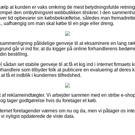
hjælp at kunden er vaks omkring de mest betydningsfulde retning
ksempel den ombytningsret webbutikken tilsikrer. I den sammenh
hver tid opbevarer sin købsbekræftelse, således man fremadrettet
fr., uafhængig om man skal købe til en pige eller dreng.
 sammenligning pålidelige genveje til at eksaminere en lang ræ
und går vi ind for, at du kigger på online forhandlerens bedømm
din bestilling.
sådan set stabile genveje til at få et kig ind i internet firmaets
rhandlere som tilbyder folk at publicere en evaluering af deres 
at få et indblik i kundernes tilfredshed.
t af reklameindtægter. Vi arbejder sammen med en stribe e-shops 
og tager godtgørelse hvis du foretager et køb.
ternet foretagender værnes om nu og da, men vi påtager os intet 
vi nyligst opdaterede de viste data.