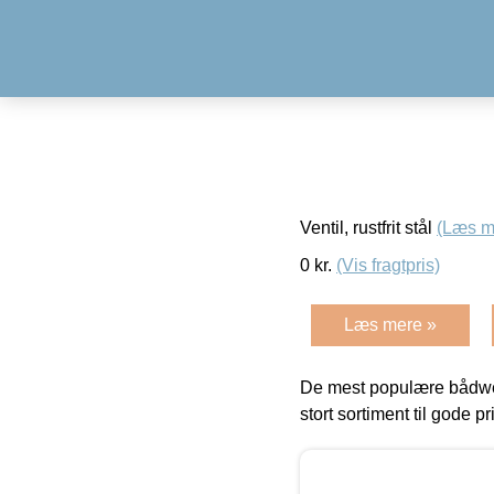
Ventil, rustfrit stål
(Læs m
0
kr.
(Vis fragtpris)
Læs mere »
De mest populære bådwe
stort sortiment til gode pr