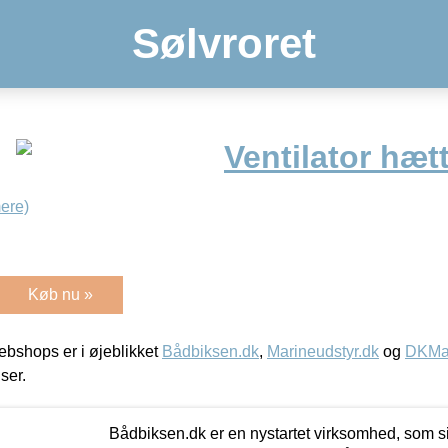
Sølvroret
Ventilator hætt
ere)
Køb nu »
bshops er i øjeblikket
Bådbiksen.dk
,
Marineudstyr.dk
og
DKMar
iser.
Bådbiksen.dk er en nystartet virksomhed, som si