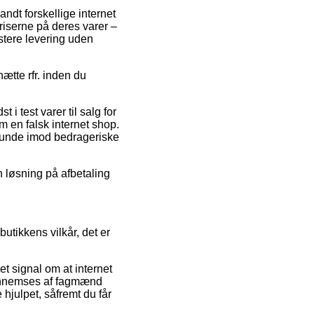
ndt forskellige internet
riserne på deres varer –
stere levering uden
ætte rfr. inden du
 i test varer til salg for
 en falsk internet shop.
m kunde imod bedrageriske
en løsning på afbetaling
utikkens vilkår, det er
et signal om at internet
ennemses af fagmænd
hjulpet, såfremt du får