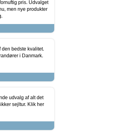
fornuftig pris. Udvalget
u, men nye produkter
g.
den bedste kvalitet.
erandører i Danmark.
de udvalg af alt det
kker sejltur. Klik her