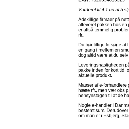
Vurderet til
4.1
ud af 5 st
Adskillige firmaer på net
afleveret pakken hos en p
er altså temmelig problem
rfr..
Du bør tillige forsøge at 
en gang i mellem en smul
dog altid være at du selv
Leveringshastigheden på 
pakke inden for kort tid, 
aktuelle produkt.
Masser af e-forhandlere 
hætte rfr., men vær obs p
hensynstagen til at de ha
Nogle e-handler i Danmark
bestemt sum. Derudover b
om man er i Esbjerg, Slage