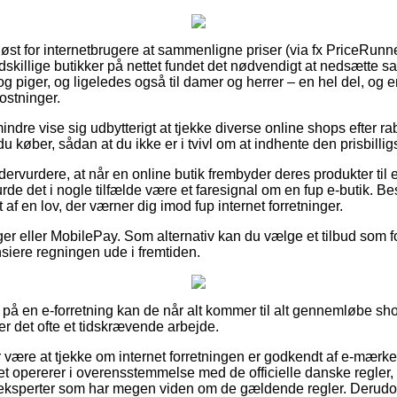
sløst for internetbrugere at sammenligne priser (via fx PriceRunne
dskillige butikker på nettet fundet det nødvendigt at nedsætte s
og piger, og ligeledes også til damer og herrer – en hel del, o
ostninger.
ndre vise sig udbytterigt at tjekke diverse online shops efter 
u køber, sådan at du ikke er i tvivl om at indhente den prisbilligs
dervurdere, at når en online butik frembyder deres produkter til e
e det i nogle tilfælde være et faresignal om en fup e-butik. Bes
f en lov, der værner dig imod fup internet forretninger.
nger eller MobilePay. Som alternativ kan du vælge et tilbud som f
nsiere regningen ude i fremtiden.
 på en e-forretning kan de når alt kommer til alt gennemløbe s
er det ofte et tidskrævende arbejde.
r være at tjekke om internet forretningen er godkendt af e-mærke
aet opererer i overensstemmelse med de officielle danske regler, 
 af eksperter som har megen viden om de gældende regler. Derudo