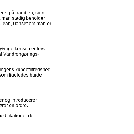
.
luerer på handlen, som
t man stadig beholder
 Clean, uanset om man er
l øvrige konsumenters
af Vandrengørings-
ningens kundetilfredshed.
 som ligeledes burde
er og introducerer
rer en ordre.
odifikationer der