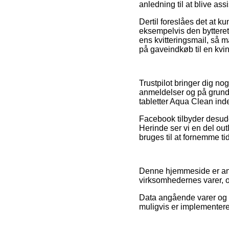
anledning til at blive as
Dertil foreslåes det at k
eksempelvis den bytteret
ens kvitteringsmail, så 
på gaveindkøb til en kvi
Trustpilot bringer dig n
anmeldelser og på grund 
tabletter Aqua Clean ind
Facebook tilbyder desude
Herinde ser vi en del out
bruges til at fornemme ti
Denne hjemmeside er anno
virksomhedernes varer, o
Data angående varer og o
muligvis er implementere