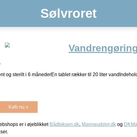
Sølvroret
Vandrengøring
n
nt og sterilt i 6 månederEn tablet rækker til 20 liter vandIndehol
Køb nu »
bshops er i øjeblikket
Bådbiksen.dk
,
Marineudstyr.dk
og
DKMar
iser.