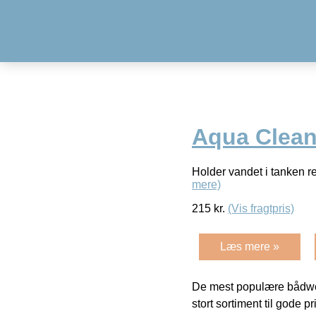
Aqua Clea
Holder vandet i tanken re
mere)
215
kr.
(Vis fragtpris)
Læs mere »
De mest populære bådwe
stort sortiment til gode pr