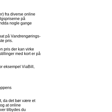
r) fra diverse online
algspriserne på
g endda nogle gange
rabat på Vandrengørings-
te pris.
n pris der kan virke
tillinger med kort er på
or eksempel ViaBill,
hoppens
t, da det bør være et
og at online
ver tilbydes du