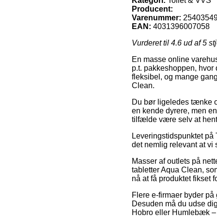
Kategori:
Toilet & VVS
Producent:
Varenummer:
2540354
EAN:
4031396007058
Vurderet til
4.6
ud af 5 st
En masse online varehuse
p.t. pakkeshoppen, hvor 
fleksibel, og mange gang
Clean.
Du bør ligeledes tænke ove
en kende dyrere, men end
tilfælde være selv at he
Leveringstidspunktet på 
det nemlig relevant at vi 
Masser af outlets på net
tabletter Aqua Clean, som
nå at få produktet fikset 
Flere e-firmaer byder på 
Desuden må du udse dig d
Hobro eller Humlebæk – vi