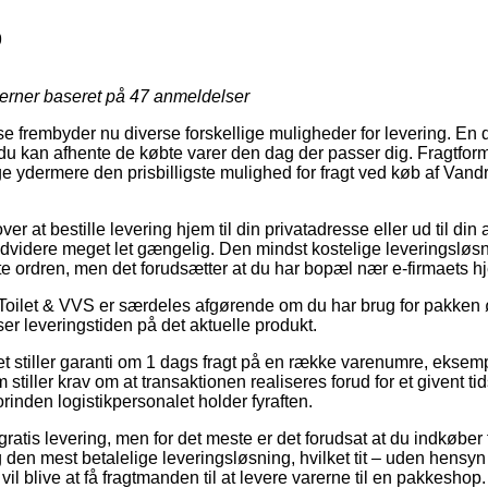
9
jerner baseret på
47
anmeldelser
 frembyder nu diverse forskellige muligheder for levering. En 
du kan afhente de købte varer den dag der passer dig. Fragtfor
e ydermere den prisbilligste mulighed for fragt ved køb af Vand
r at bestille levering hjem til din privatadresse eller ud til din
videre meget let gængelig. Den mindst kostelige leveringsløsnin
nte ordren, men det forudsætter at du har bopæl nær e-firmaets h
Toilet & VVS er særdeles afgørende om du har brug for pakken øj
ser leveringstiden på det aktuelle produkt.
tet stiller garanti om 1 dags fragt på en række varenumre, ekse
 stiller krav om at transaktionen realiseres forud for et givent t
forinden logistikpersonalet holder fyraften.
gratis levering, men for det meste er det forudsat at du indkøber 
en mest betalelige leveringsløsning, hvilket tit – uden hensyn 
l blive at få fragtmanden til at levere varerne til en pakkeshop.