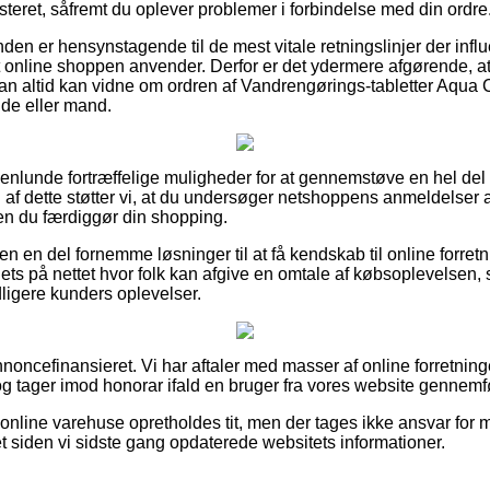
sisteret, såfremt du oplever problemer i forbindelse med din ordre
unden er hensynstagende til de mest vitale retningslinjer der inf
 online shoppen anvender. Derfor er det ydermere afgørende, a
man altid kan vidne om ordren af Vandrengørings-tabletter Aqua
nde eller mand.
ogenlunde fortræffelige muligheder for at gennemstøve en hel de
af dette støtter vi, at du undersøger netshoppens anmeldelser 
en du færdiggør din shopping.
n en del fornemme løsninger til at få kendskab til online forret
lets på nettet hvor folk kan afgive en omtale af købsoplevelsen,
dligere kunders oplevelser.
ncefinansieret. Vi har aftaler med masser af online forretning
g tager imod honorar ifald en bruger fra vores website gennemfø
nline varehuse opretholdes tit, men der tages ikke ansvar for m
t siden vi sidste gang opdaterede websitets informationer.