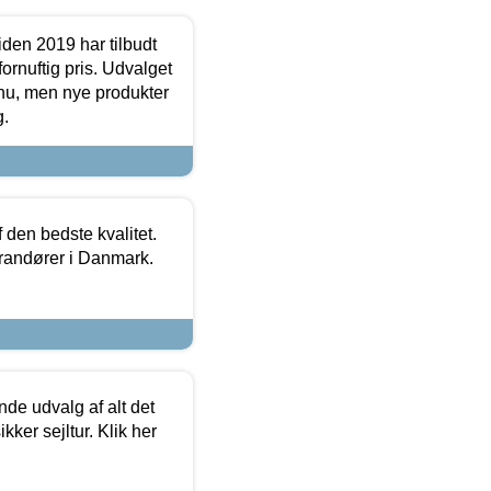
den 2019 har tilbudt
fornuftig pris. Udvalget
u, men nye produkter
g.
den bedste kvalitet.
erandører i Danmark.
de udvalg af alt det
kker sejltur. Klik her