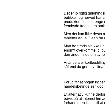
Det er jo rigtig gnidning
butikker, og herved har a
produkterne – til drenge 
frembyde fragt uden omk
Men det kan ikke desto mi
tabletter Aqua Clean før d
Man bør trods alt ikke un
enormt overkommelig, burd
den anden side omfavnet a
Vi anbefaler kortbestilli
såfremt du gerne vil fina
Forud for at nogen køber
handelsbetingelser, dog 
Et alternativ kunne derfo
bevis på at internet firm
forhandleren tit ses til