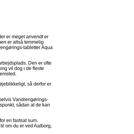
der er meget anvendt er
men er altså temmelig
rengørings-tabletter Aqua
 arbejdsplads. Den er ofte
g vil dog i de fleste
jemsted.
eblikkeligt, så derfor er
mpelvis Vandrengørings-
idspunkt, sådan at de kan
for en fastsat sum.
til om du er ved Aalborg,