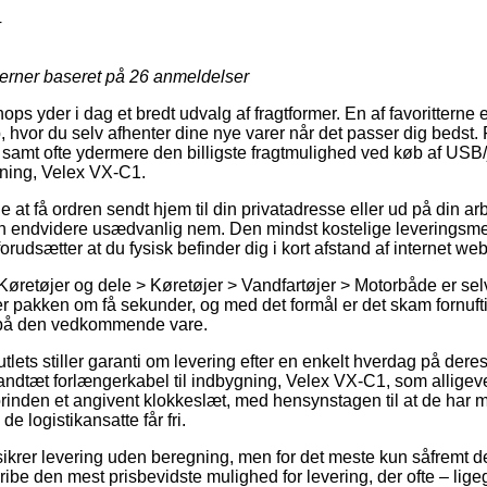
4
jerner baseret på
26
anmeldelser
ops yder i dag et bredt udvalg af fragtformer. En af favoritterne 
, hvor du selv afhenter dine nye varer når det passer dig bedst.
samt ofte ydermere den billigste fragtmulighed ved køb af USB
gning, Velex VX-C1.
at få ordren sendt hjem til din privatadresse eller ud på din ar
n endvidere usædvanlig nem. Den mindst kostelige leveringsmeto
orudsætter at du fysisk befinder dig i kort afstand af internet 
øretøjer og dele > Køretøjer > Vandfartøjer > Motorbåde er selv
r pakken om få sekunder, og med det formål er det skam fornuftig
 på den vedkommende vare.
lets stiller garanti om levering efter en enkelt hverdag på deres 
dtæt forlængerkabel til indbygning, Velex VX-C1, som alligeve
rinden et angivent klokkeslæt, med hensynstagen til at de har mu
e logistikansatte får fri.
ikrer levering uden beregning, men for det meste kun såfremt der
gribe den mest prisbevidste mulighed for levering, der ofte – lig