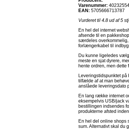
Producent:
Varenummer:
4023255
EAN:
5705666713787
Vurderet til
4.8
ud af 5 st
En hel del internet websh
afsende til en pakkeshop
særdeles overkommelig, 
forlængerkabel til indby
Du kunne ligeledes vælge 
meste en sjat dyrere, me
hente ordren, men dette f
Leveringstidspunktet på K
tilfælde af at man behøve
anslåede leveringsdato
En lang række internet out
eksempelvis USB/jack van
bestillingen indsendes fo
produkterne afsted inden d
En hel del online shops s
sum. Alternativt skal du 