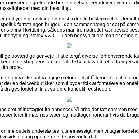
om mestrer de gældende bestemmelser. Derudover giver det dig 
vanskeligheder med din bestilling.
 du er omhyggelig omkring de mest aktuelle bestemmelser der influe
politik forretningen bruger. I den sammenhæng er det på samm
 ens e-mail kvittering, således man fremadrettet kan bevise best
il indbygning, Velex VX-C1, uden hensyn til om man er dame ell
illige troværdige genveje til at eftergå diverse forhenværende k
u tolker online shoppens omtaler af USB/jack vandtæt forlængerkab
din ordre.
re en række uafhængige metoder til at få kendskab til interne
 der en del webbutikker som tilbyder folk at formulere en omta
drages fordel af til at vurdere kundetilfredsheden.
nsieret af indtægter fra annoncer. Vi arbejder tæt sammen med f
 præsenterer firmaernes varer, og modtager honorar hvis de bruge
nline outlets understøttes rutinemæssigt, men vi tager forbehol
 at vi sidste gang opdaterede de anvendte data.