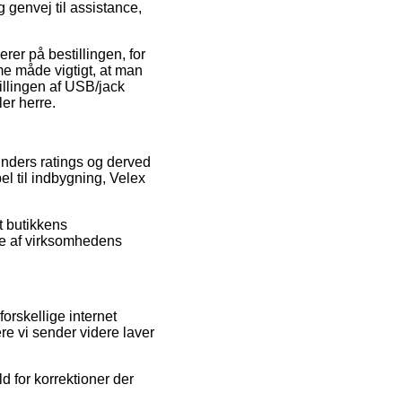
genvej til assistance,
rer på bestillingen, for
e måde vigtigt, at man
illingen af USB/jack
er herre.
unders ratings og derved
el til indbygning, Velex
t butikkens
le af virksomhedens
orskellige internet
re vi sender videre laver
d for korrektioner der