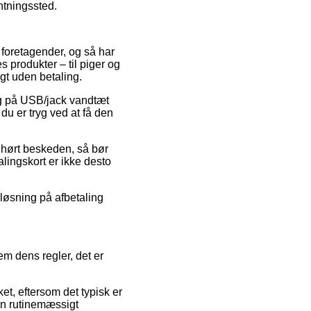
entningssted.
t foretagender, og så har
 produkter – til piger og
gt uden betaling.
alg på USB/jack vandtæt
u er tryg ved at få den
 uhørt beskeden, så bør
lingskort er ikke desto
 løsning på afbetaling
em dens regler, det er
et, eftersom det typisk er
den rutinemæssigt