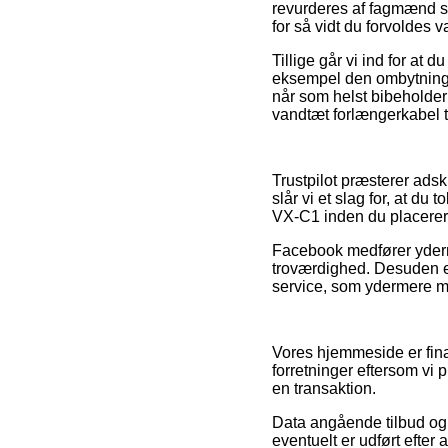
revurderes af fagmænd s
for så vidt du forvoldes 
Tillige går vi ind for at
eksempel den ombytnings
når som helst bibeholder
vandtæt forlængerkabel t
Trustpilot præsterer adsk
slår vi et slag for, at d
VX-C1 inden du placerer 
Facebook medfører yderme
troværdighed. Desuden er
service, som ydermere må 
Vores hjemmeside er fina
forretninger eftersom vi
en transaktion.
Data angående tilbud og o
eventuelt er udført efter