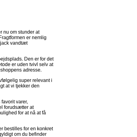
er nu om stunder at
 Fragtformen er nemlig
/jack vandtæt
bejdsplads. Den er for det
de er uden tvivl selv at
webshoppens adresse.
følgelig super relevant i
t at vi tjekker den
favorit varer,
l forudsætter at
lighed for at nå at få
 bestilles for en konkret
egyldigt om du befinder