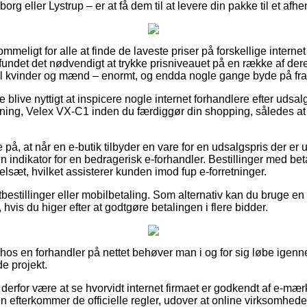
rg eller Lystrup – er at få dem til at levere din pakke til et afh
mmeligt for alle at finde de laveste priser på forskellige interne
undet det nødvendigt at trykke prisniveauet på en række af deres
til kvinder og mænd – enormt, og endda nogle gange byde på fra
 blive nyttigt at inspicere nogle internet forhandlere efter uds
gning, Velex VX-C1 inden du færdiggør din shopping, således at d
 på, at når en e-butik tilbyder en vare for en udsalgspris der er
indikator for en bedragerisk e-forhandler. Bestillinger med beta
gelsæt, hvilket assisterer kunden imod fup e-forretninger.
tbestillinger eller mobilbetaling. Som alternativ kan du bruge en
hvis du higer efter at godtgøre betalingen i flere bidder.
 hos en forhandler på nettet behøver man i og for sig løbe igenn
e projekt.
rfor være at se hvorvidt internet firmaet er godkendt af e-mærk
en efterkommer de officielle regler, udover at online virksomhe