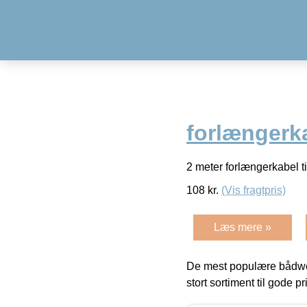
forlængerka
2 meter forlængerkabel 
108
kr.
(Vis fragtpris)
Læs mere »
De mest populære bådwe
stort sortiment til gode pr