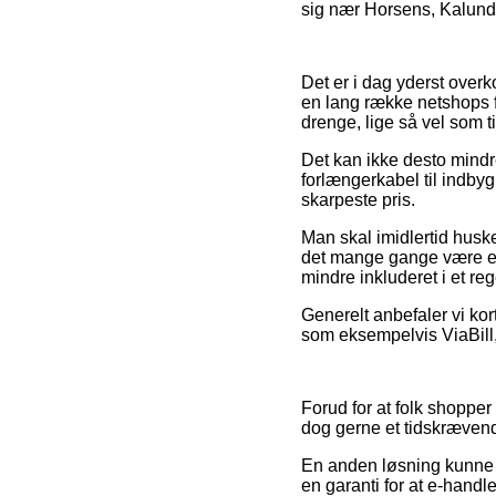
sig nær Horsens, Kalundbo
Det er i dag yderst overko
en lang række netshops f
drenge, lige så vel som 
Det kan ikke desto mindre
forlængerkabel til indby
skarpeste pris.
Man skal imidlertid huske
det mange gange være en 
mindre inkluderet i et re
Generelt anbefaler vi kor
som eksempelvis ViaBill, 
Forud for at folk shopper
dog gerne et tidskrævend
En anden løsning kunne de
en garanti for at e-handl