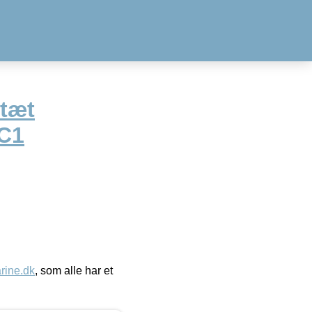
tæt
-C1
ine.dk
, som alle har et