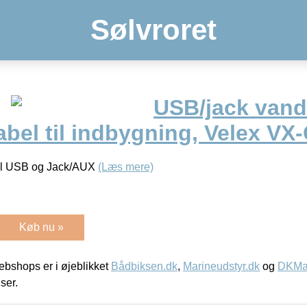
Sølvroret
USB/jack vand
bel til indbygning, Velex VX
til USB og Jack/AUX
(Læs mere)
Køb nu »
bshops er i øjeblikket
Bådbiksen.dk
,
Marineudstyr.dk
og
DKMar
iser.