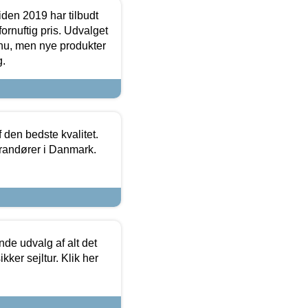
den 2019 har tilbudt
fornuftig pris. Udvalget
u, men nye produkter
g.
den bedste kvalitet.
erandører i Danmark.
de udvalg af alt det
kker sejltur. Klik her