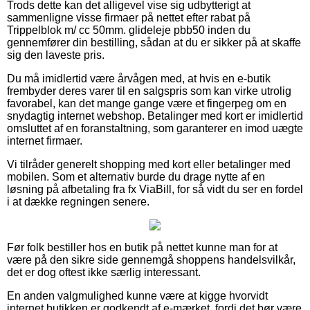
Trods dette kan det alligevel vise sig udbytterigt at
sammenligne visse firmaer på nettet efter rabat på
Trippelblok m/ cc 50mm. glideleje pbb50 inden du
gennemfører din bestilling, sådan at du er sikker på at skaffe
sig den laveste pris.
Du må imidlertid være årvågen med, at hvis en e-butik
frembyder deres varer til en salgspris som kan virke utrolig
favorabel, kan det mange gange være et fingerpeg om en
snydagtig internet webshop. Betalinger med kort er imidlertid
omsluttet af en foranstaltning, som garanterer en imod uægte
internet firmaer.
Vi tilråder generelt shopping med kort eller betalinger med
mobilen. Som et alternativ burde du drage nytte af en
løsning på afbetaling fra fx ViaBill, for så vidt du ser en fordel
i at dække regningen senere.
Før folk bestiller hos en butik på nettet kunne man for at
være på den sikre side gennemgå shoppens handelsvilkår,
det er dog oftest ikke særlig interessant.
En anden valgmulighed kunne være at kigge hvorvidt
internet butikken er godkendt af e-mærket, fordi det bør være