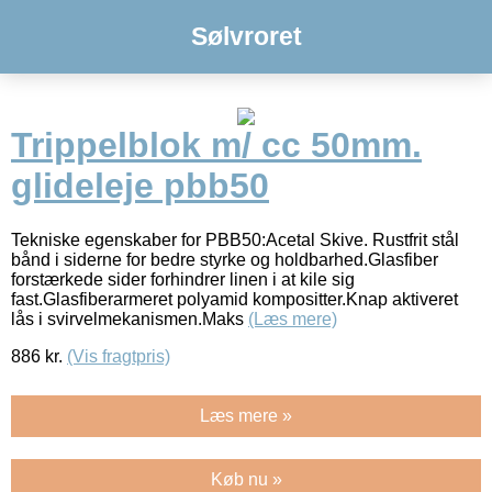
Sølvroret
Trippelblok m/ cc 50mm.
glideleje pbb50
Tekniske egenskaber for PBB50:Acetal Skive. Rustfrit stål
bånd i siderne for bedre styrke og holdbarhed.Glasfiber
forstærkede sider forhindrer linen i at kile sig
fast.Glasfiberarmeret polyamid kompositter.Knap aktiveret
lås i svirvelmekanismen.Maks
(Læs mere)
886
kr.
(Vis fragtpris)
Læs mere »
Køb nu »