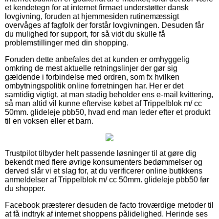
et kendetegn for at internet firmaet understøtter dansk
lovgivning, foruden at hjemmesiden rutinemæssigt
overvåges af fagfolk der forstår lovgivningen. Desuden får
du mulighed for support, for så vidt du skulle få
problemstillinger med din shopping.
Foruden dette anbefales det at kunden er omhyggelig
omkring de mest aktuelle retningslinjer der gør sig
gældende i forbindelse med ordren, som fx hvilken
ombytningspolitik online forretningen har. Her er det
samtidig vigtigt, at man stadig beholder ens e-mail kvittering,
så man altid vil kunne eftervise købet af Trippelblok m/ cc
50mm. glideleje pbb50, hvad end man leder efter et produkt
til en voksen eller et barn.
Trustpilot tilbyder helt passende løsninger til at gøre dig
bekendt med flere øvrige konsumenters bedømmelser og
derved slår vi et slag for, at du verificerer online butikkens
anmeldelser af Trippelblok m/ cc 50mm. glideleje pbb50 før
du shopper.
Facebook præsterer desuden de facto troværdige metoder til
at få indtryk af internet shoppens pålidelighed. Herinde ses