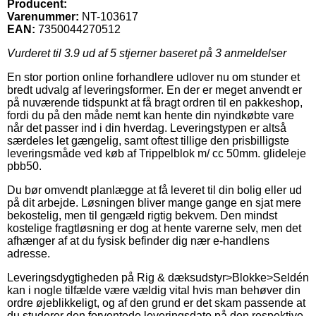
Producent:
Varenummer:
NT-103617
EAN:
7350044270512
Vurderet til
3.9
ud af 5 stjerner baseret på
3
anmeldelser
En stor portion online forhandlere udlover nu om stunder et
bredt udvalg af leveringsformer. En der er meget anvendt er
på nuværende tidspunkt at få bragt ordren til en pakkeshop,
fordi du på den måde nemt kan hente din nyindkøbte vare
når det passer ind i din hverdag. Leveringstypen er altså
særdeles let gængelig, samt oftest tillige den prisbilligste
leveringsmåde ved køb af Trippelblok m/ cc 50mm. glideleje
pbb50.
Du bør omvendt planlægge at få leveret til din bolig eller ud
på dit arbejde. Løsningen bliver mange gange en sjat mere
bekostelig, men til gengæld rigtig bekvem. Den mindst
kostelige fragtløsning er dog at hente varerne selv, men det
afhænger af at du fysisk befinder dig nær e-handlens
adresse.
Leveringsdygtigheden på Rig & dæksudstyr>Blokke>Seldén
kan i nogle tilfælde være vældig vital hvis man behøver din
ordre øjeblikkeligt, og af den grund er det skam passende at
du studerer den forventede leveringsdato på den respektive