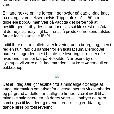
vare.
En lang række online forretninger byder på dag-til-dag fragt
på mange varer, eksempelvis Trippelblok m/ cc 50mm.
glideleje pbb50, men vær på vagt da det beroer på at
bestillingen fuldbyrdes forud for et fastsat klokkeslæt, sådan
at de højst sandsynligt kan nå at få produkterne sendt afsted
før de logistikansatte får fri.
Indtil flere online outlets yder levering uden beregning, men i
reglen kun ifald du handler for en fastsat sum. Derudover
burde du tage den mest betalelige leveringsform, der ofte –
hvad end man bor tæt på Roskilde, Nørresundby eller
Lystrup – vil være at få fragtmanden til at køre varerne til en
pakkeshop.
Det er i dag særligt fleksibelt for almindelige dødelige at
søge information om priser fra diverse internet virksomheder,
og på grund af dette har utallige e-firmaer været nødt til at
mindske salgsværdien på deres varer – til babyer og børn,
samt også til kvinder og mænd – enormt, og endda nogle
gange sikre portofri levering.