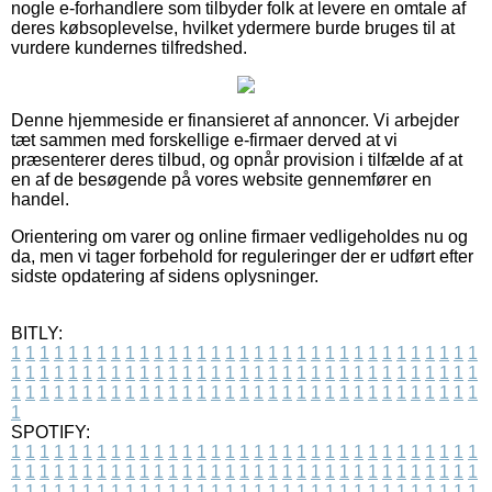
nogle e-forhandlere som tilbyder folk at levere en omtale af
deres købsoplevelse, hvilket ydermere burde bruges til at
vurdere kundernes tilfredshed.
Denne hjemmeside er finansieret af annoncer. Vi arbejder
tæt sammen med forskellige e-firmaer derved at vi
præsenterer deres tilbud, og opnår provision i tilfælde af at
en af de besøgende på vores website gennemfører en
handel.
Orientering om varer og online firmaer vedligeholdes nu og
da, men vi tager forbehold for reguleringer der er udført efter
sidste opdatering af sidens oplysninger.
BITLY:
1
1
1
1
1
1
1
1
1
1
1
1
1
1
1
1
1
1
1
1
1
1
1
1
1
1
1
1
1
1
1
1
1
1
1
1
1
1
1
1
1
1
1
1
1
1
1
1
1
1
1
1
1
1
1
1
1
1
1
1
1
1
1
1
1
1
1
1
1
1
1
1
1
1
1
1
1
1
1
1
1
1
1
1
1
1
1
1
1
1
1
1
1
1
1
1
1
1
1
1
SPOTIFY:
1
1
1
1
1
1
1
1
1
1
1
1
1
1
1
1
1
1
1
1
1
1
1
1
1
1
1
1
1
1
1
1
1
1
1
1
1
1
1
1
1
1
1
1
1
1
1
1
1
1
1
1
1
1
1
1
1
1
1
1
1
1
1
1
1
1
1
1
1
1
1
1
1
1
1
1
1
1
1
1
1
1
1
1
1
1
1
1
1
1
1
1
1
1
1
1
1
1
1