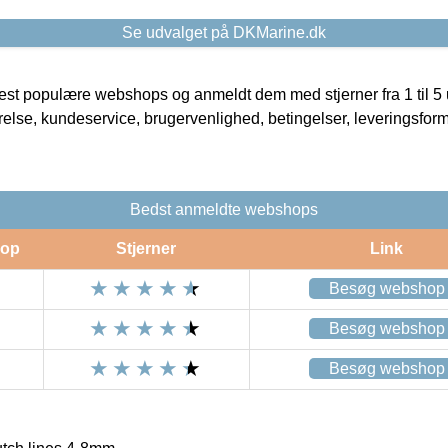
Se udvalget på DKMarine.dk
t populære webshops og anmeldt dem med stjerner fra 1 til 5 ud
rrelse, kundeservice, brugervenlighed, betingelser, leveringsfor
Bedst anmeldte webshops
op
Stjerner
Link
Besøg webshop
Besøg webshop
Besøg webshop