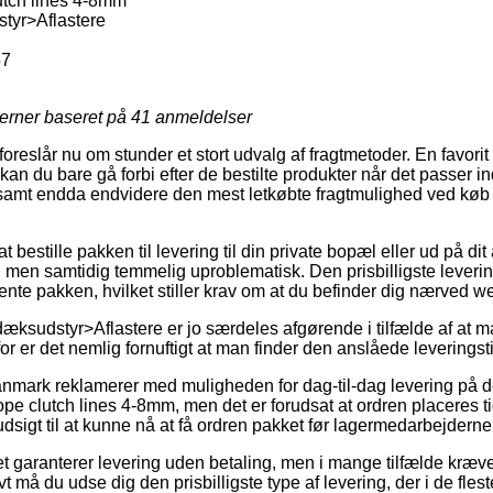
utch lines 4-8mm
tyr>Aflastere
57
jerner baseret på
41
anmeldelser
foreslår nu om stunder et stort udvalg af fragtmetoder. En favorit
an du bare gå forbi efter de bestilte produkter når det passer i
l, samt endda endvidere den mest letkøbte fragtmulighed ved køb 
bestille pakken til levering til din private bopæl eller ud på dit
 men samtidig temmelig uproblematisk. Den prisbilligste leverin
ente pakken, hvilket stiller krav om at du befinder dig nærved 
æksudstyr>Aflastere er jo særdeles afgørende i tilfælde af at 
for er det nemlig fornuftigt at man finder den anslåede leveringst
nmark reklamerer med muligheden for dag-til-dag levering på d
pe clutch lines 4-8mm, men det er forudsat at ordren placeres ti
dsigt til at kunne nå at få ordren pakket før lagermedarbejderne f
et garanterer levering uden betaling, men i mange tilfælde kræve
ivt må du udse dig den prisbilligste type af levering, der i de fle