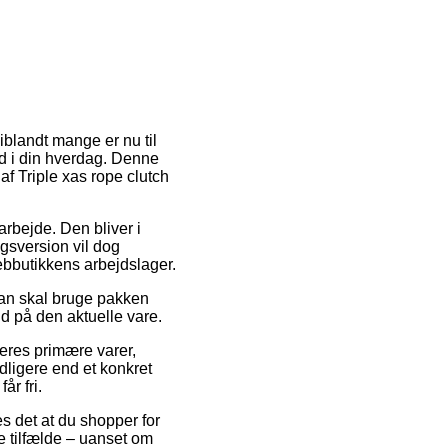
 iblandt mange er nu til
nd i din hverdag. Denne
af Triple xas rope clutch
 arbejde. Den bliver i
gsversion vil dog
webbutikkens arbejdslager.
man skal bruge pakken
id på den aktuelle vare.
eres primære varer,
dligere end et konkret
år fri.
s det at du shopper for
ste tilfælde – uanset om