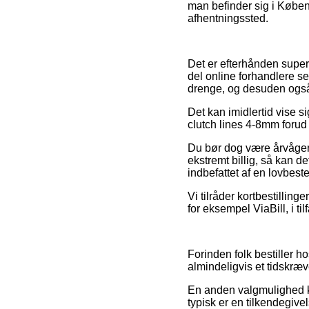
man befinder sig i Københa
afhentningssted.
Det er efterhånden super
del online forhandlere se
drenge, og desuden også t
Det kan imidlertid vise s
clutch lines 4-8mm forud f
Du bør dog være årvågen m
ekstremt billig, så kan 
indbefattet af en lovbe
Vi tilråder kortbestillin
for eksempel ViaBill, i til
Forinden folk bestiller h
almindeligvis et tidskræ
En anden valgmulighed k
typisk er en tilkendegiv