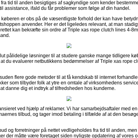
fra tid til anden besigtiges af sagkyndige som kender bestemm
 til assistance, ifald du får problemer som følge af din handel.
 at køberen er obs på de væsentligste forhold der kan have betydni
tshoppen anvender. Her er det ligeledes relevant, at man stad
rettet kan bekræfte sin ordre af Triple xas rope clutch lines 4-
mand.
lut pålidelige løsninger til at studere ganske mange tidligere kø
 at du evaluerer netbutikkens bedømmelser af Triple xas rope c
uden flere gode metoder til at få kendskab til internet forhand
tikker som tilbyder folk at ytre en omtale af virksomhedens servi
 at danne dig et indtryk af tilfredsheden hos kunderne.
nsieret ved hjælp af reklamer. Vi har samarbejdsaftaler med en
rmaernes tilbud, og tager imod betaling i tilfælde af at den besø
ud og forretninger på nettet vedligeholdes fra tid til anden, men
er der måtte være foretaget siden nyligste opdatering af vores o