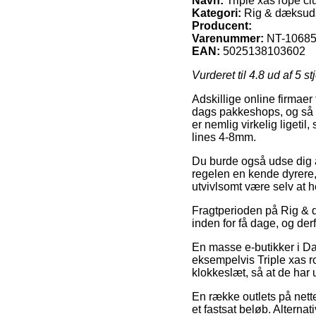
Navn:
Triple xas rope cl
Kategori:
Rig & dæksuds
Producent:
Varenummer:
NT-1068
EAN:
5025138103602
Vurderet til
4.8
ud af 5 st
Adskillige online firmaer 
dags pakkeshops, og så k
er nemlig virkelig ligeti
lines 4-8mm.
Du burde også udse dig at 
regelen en kende dyrere,
utvivlsomt være selv at h
Fragtperioden på Rig & d
inden for få dage, og der
En masse e-butikker i Da
eksempelvis Triple xas ro
klokkeslæt, så at de har u
En række outlets på nett
et fastsat beløb. Alternat