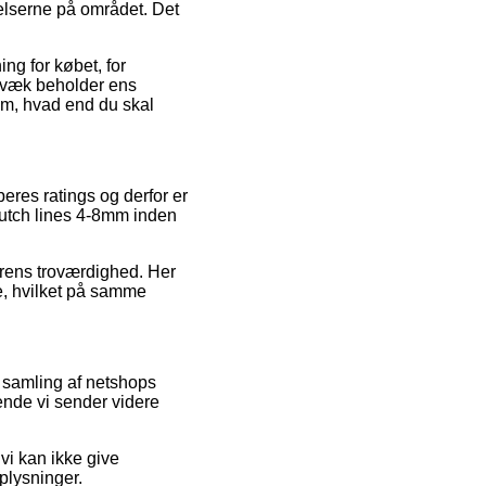
elserne på området. Det
ng for købet, for
igvæk beholder ens
8mm, hvad end du skal
beres ratings og derfor er
lutch lines 4-8mm inden
lerens troværdighed. Her
ce, hvilket på samme
 samling af netshops
gende vi sender videre
 vi kan ikke give
plysninger.