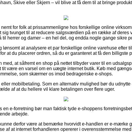
vn, Skive eller Skjern – vil blive at få dem til at bringe produkte
 nemt for folk at prissammenligne hos forskellige online virksom
t sig tvunget til at reducere salgsværdien på en række af deres va
il herrer og damer – en hel del, og endda nogle gange sikre port
ig lønsomt at analysere et par forskellige online varehuse efter t
or at du placerer ordren, så du er garanteret at få den billigste p
ed, at såfremt en shop på nettet tilbyder varer til en udsalgspr
det tit være en varsel om en uægte internet butik. Køb med gængs
stemmelse, som skærmer os imod bedrageriske e-shops.
ger eller mobilbetaling. Som en alternativ mulighed bør du udnytte
fælde af at du hellere vil klare betalingen over flere uger.
os en e-forretning bør man faktisk tyde e-shoppens forretningsbe
vende arbejde.
unne derfor være at bemærke hvorvidt e-handlen er e-mærke g
else af at internet forhandleren opererer i overensstemmelse med