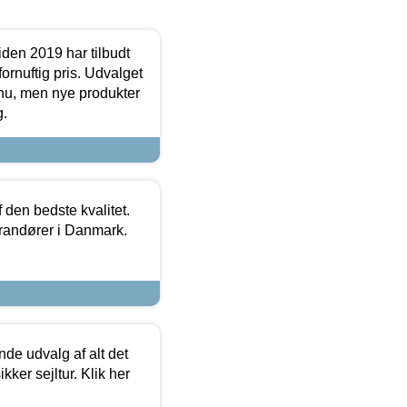
den 2019 har tilbudt
fornuftig pris. Udvalget
u, men nye produkter
g.
den bedste kvalitet.
erandører i Danmark.
de udvalg af alt det
kker sejltur. Klik her