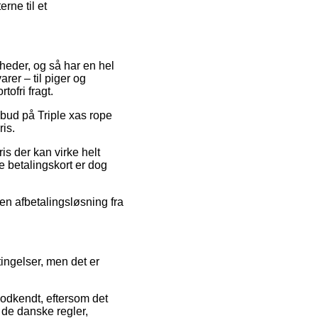
rne til et
heder, og så har en hel
rer – til piger og
ofri fragt.
ilbud på Triple xas rope
ris.
is der kan virke helt
e betalingskort er dog
 en afbetalingsløsning fra
tingelser, men det er
odkendt, eftersom det
 de danske regler,