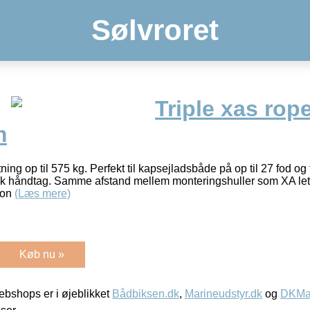
Sølvroret
Triple xas rop
m
ing op til 575 kg. Perfekt til kapsejladsbåde på op til 27 fod og 
sk håndtag. Samme afstand mellem monteringshuller som XA let
ion
(Læs mere)
Køb nu »
bshops er i øjeblikket
Bådbiksen.dk
,
Marineudstyr.dk
og
DKMar