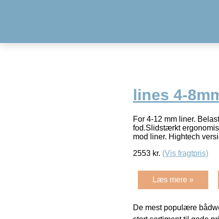
lines 4-8m
For 4-12 mm liner. Belastn
fod.Slidstærkt ergonomi
mod liner. Hightech vers
2553
kr.
(Vis fragtpris)
Læs mere »
De mest populære bådwe