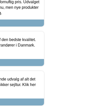
fornuftig pris. Udvalget
u, men nye produkter
g.
den bedste kvalitet.
erandører i Danmark.
de udvalg af alt det
kker sejltur. Klik her