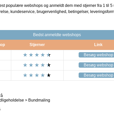
t populære webshops og anmeldt dem med stjerner fra 1 til 5 ud
rrelse, kundeservice, brugervenlighed, betingelser, leveringsfor
Bedst anmeldte webshops
op
Stjerner
Link
Besøg webshop
Besøg webshop
Besøg webshop
rå
dligeholdelse > Bundmaling
6