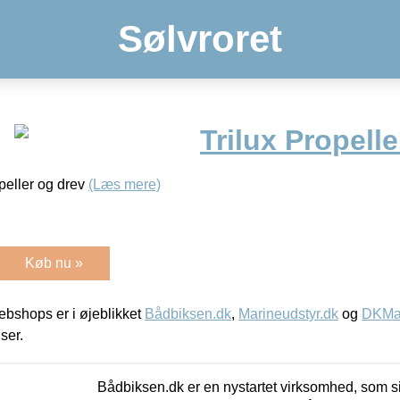
Sølvroret
Trilux Propelle
peller og drev
(Læs mere)
Køb nu »
bshops er i øjeblikket
Bådbiksen.dk
,
Marineudstyr.dk
og
DKMar
iser.
Bådbiksen.dk er en nystartet virksomhed, som si