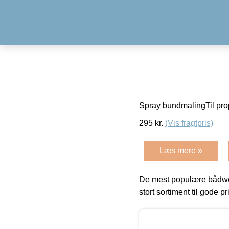
Spray bundmalingTil pro
295
kr.
(Vis fragtpris)
Læs mere »
De mest populære bådwe
stort sortiment til gode pr