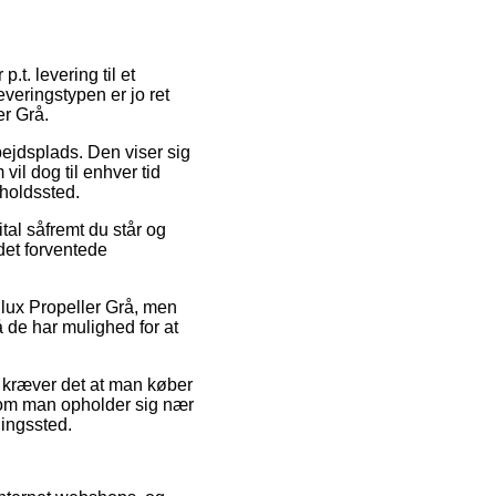
.t. levering til et
everingstypen er jo ret
er Grå.
bejdsplads. Den viser sig
vil dog til enhver tid
lholdssted.
al såfremt du står og
det forventede
ilux Propeller Grå, men
å de har mulighed for at
 kræver det at man køber
t om man opholder sig nær
ningssted.