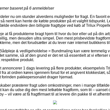
jerner baseret på
6
anmeldelser
ildeler nu om stunder alverdens muligheder for fragt. En favorit er p
 så nemt kan hente de købte produkter på et valgfrit tidspunkt. L
lfælde endvidere den billigste fragttype ved køb af Trilux Propell
 at få produkterne bragt hjem til hvor du bor eller ud på din ar
billig, men desuden ultra simpel. Den mest prisbevidste fragtform 
terne, men det forudsætter at du lever nær internet butikkens ti
Bådpleje & vedligeholdelse > Bundmaling kan være temmelig vit
t samme, så af den grund er det ret så essentielt at vi efterser 
t respektive produkt.
t annoncerer 1 dags levering på flere produkter, eksempelvis Tr
d fra at ordren køres igennem forud for et angivent klokkeslæt, s
set forinden pakkepersonalet drager hjemad.
skaber præsterer fragt uden omkostninger, men i mange tilfælde
igt kan du udse dig den mest letkøbte fragtform, som tit – uanse
 vil være at få fragtfirmaet til at levere din pakke til et afhent