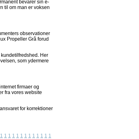
ermanent bevarer sin e-
syn til om man er voksen
sumenters observationer
lux Propeller Grå forud
s kundetilfredshed. Her
plevelsen, som ydermere
internet firmaer og
er fra vores website
ansvaret for korrektioner
1
1
1
1
1
1
1
1
1
1
1
1
1