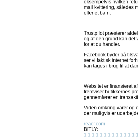
eksempelvis hvilken retur
mail kvittering, således 
eller et barn.
Trustpilot præsterer ald
og af den grund kan det v
for at du handler.
Facebook byder på tilsvar
ser vi faktisk internet 
kan tages i brug til at da
Websitet er finansieret a
fremviser butikkernes pro
gennemfører en transakt
Viden omkring varer og ou
der muligvis er udarbejd
reacr.com
BITLY:
1
1
1
1
1
1
1
1
1
1
1
1
1