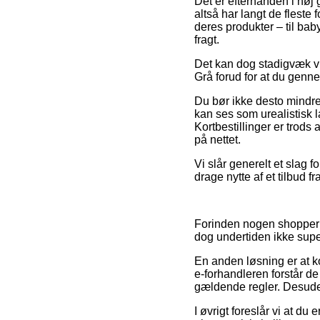
Det er efterhånden i høj 
altså har langt de fleste
deres produkter – til bab
fragt.
Det kan dog stadigvæk vis
Grå forud for at du genne
Du bør ikke desto mindre 
kan ses som urealistisk 
Kortbestillinger er trod
på nettet.
Vi slår generelt et slag 
drage nytte af et tilbud 
Forinden nogen shopper p
dog undertiden ikke su
En anden løsning er at 
e-forhandleren forstår de
gældende regler. Desuden 
I øvrigt foreslår vi at d