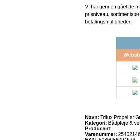
Vi har gennemgået de mes
prisniveau, sortimentstø
betalingsmuligheder.
Websh
Navn:
Trilux Propeller G
Kategori:
Bådpleje & ve
Producent:
Varenummer:
2540214
EAN:
5035686094673