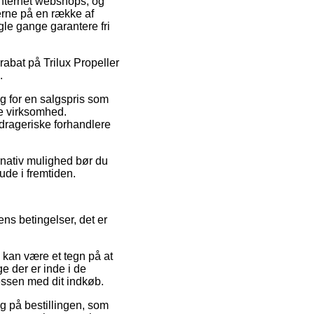
 internet webshops, og
serne på en række af
gle gange garantere fri
 rabat på Trilux Propeller
.
lg for en salgspris som
ne virksomhed.
edrageriske forhandlere
ernativ mulighed bør du
ude i fremtiden.
ns betingelser, det er
kan være et tegn på at
e der er inde i de
cessen med dit indkøb.
ng på bestillingen, som