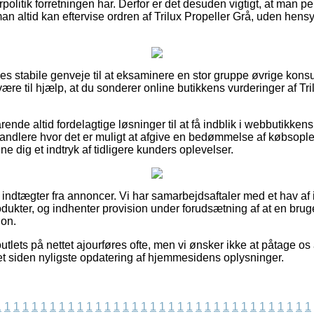
politik forretningen har. Derfor er det desuden vigtigt, at man p
man altid kan eftervise ordren af Trilux Propeller Grå, uden hen
eles stabile genveje til at eksaminere en stor gruppe øvrige kon
ære til hjælp, at du sonderer online butikkens vurderinger af Tri
ende altid fordelagtige løsninger til at få indblik i webbutikken
forhandlere hvor det er muligt at afgive en bedømmelse af købso
nne dig et indtryk af tidligere kunders oplevelser.
f indtægter fra annoncer. Vi har samarbejdsaftaler med et hav af 
dukter, og indhenter provision under forudsætning af at en brug
ion.
tlets på nettet ajourføres ofte, men vi ønsker ikke at påtage os 
et siden nyligste opdatering af hjemmesidens oplysninger.
1
1
1
1
1
1
1
1
1
1
1
1
1
1
1
1
1
1
1
1
1
1
1
1
1
1
1
1
1
1
1
1
1
1
1