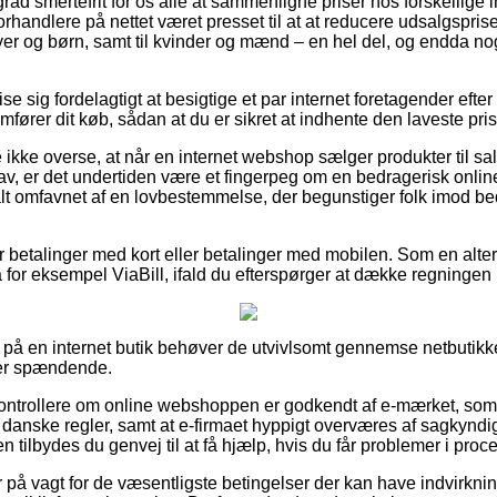
grad smertefrit for os alle at sammenligne priser hos forskellige
 forhandlere på nettet været presset til at at reducere udsalgspri
yer og børn, samt til kvinder og mænd – en hel del, og endda no
e sig fordelagtigt at besigtige et par internet foretagender efter
mfører dit køb, sådan at du er sikret at indhente den laveste pris
ikke overse, at når en internet webshop sælger produkter til sa
lav, er det undertiden være et fingerpeg om en bedragerisk onli
s alt omfavnet af en lovbestemmelse, der begunstiger folk imod b
for betalinger med kort eller betalinger med mobilen. Som en alt
fra for eksempel ViaBill, ifald du efterspørger at dække regningen 
å en internet butik behøver de utvivlsomt gennemse netbutikke
per spændende.
kontrollere om online webshoppen er godkendt af e-mærket, som 
 danske regler, samt at e-firmaet hyppigt overværes af sagkyndig
tilbydes du genvej til at få hjælp, hvis du får problemer i pro
u er på vagt for de væsentligste betingelser der kan have indvirkni