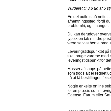
Vurderet til
3.6
ud af 5 st
En del outlets på nettet t
afhentningssted, fordi du
problemfri, og i mange ti
Du kan derudover overveje
typisk en tak mindre pris
være selv at hente produk
Leveringstidspunktet på 
skal bruge varerne med de
leveringstidspunkt for de
Masser af shops på nette
som trods alt er regnet u
nå at få bestillingen fik
Nogle enkelte online sel
for en præcis sum. I øvr
Odense, Farum eller Sæby –