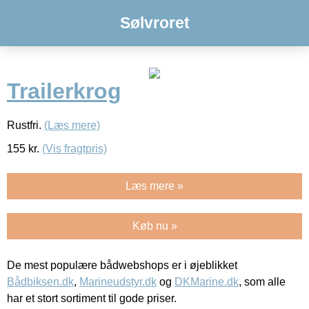
Sølvroret
Trailerkrog
Rustfri.
(Læs mere)
155
kr.
(Vis fragtpris)
Læs mere »
Køb nu »
De mest populære bådwebshops er i øjeblikket
Bådbiksen.dk
,
Marineudstyr.dk
og
DKMarine.dk
, som alle
har et stort sortiment til gode priser.