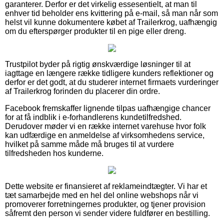
garanterer. Derfor er det virkelig essesentielt, at man til
enhver tid beholder ens kvittering på e-mail, så man når som
helst vil kunne dokumentere købet af Trailerkrog, uafhængig
om du efterspørger produkter til en pige eller dreng.
Trustpilot byder på rigtig ønskværdige løsninger til at
iagttage en længere række tidligere kunders reflektioner og
derfor er det godt, at du studerer internet firmaets vurderinger
af Trailerkrog forinden du placerer din ordre.
Facebook fremskaffer lignende tilpas uafhængige chancer
for at få indblik i e-forhandlerens kundetilfredshed.
Derudover møder vi en række internet varehuse hvor folk
kan udfærdige en anmeldelse af virksomhedens service,
hvilket på samme måde må bruges til at vurdere
tilfredsheden hos kunderne.
Dette website er finansieret af reklameindtægter. Vi har et
tæt samarbejde med en hel del online webshops når vi
promoverer forretningernes produkter, og tjener provision
såfremt den person vi sender videre fuldfører en bestilling.