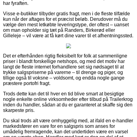
har fyraften.
Visse e-butikker tilbyder gratis fragt, men i de fleste tilfælde
kun når der aftages for et præcist beløb. Derudover må du
vælge den mest letkøbte leveringstype, der oftest – uanset
om man opholder sig tæt på Randers, Birkerød eller
Gilleleje – vil være at få kørt dine varer til et afhentningssted.
Det er efterhånden rigtig fleksibelt for folk at sammenligne
priser i blandt forskellige netshops, og med det motiv har
langt de fleste internet forhandlere set sig nødsaget til at
trykke salgspriserne på varerne – til drenge og piger, og
tillige også til voksne – voldsomt, og endda nogle gange
præstere portofri fragt.
Trods dette kan det til hver en tid blive smart at besigtige
nogle enkelte online virksomheder efter tilbud på Trailerkrog
inden du handler, sådan at du er garanteret at skaffe sig den
skarpeste pris.
Du skal trods alt være omhyggelig med, at ifald en e-handler
markedsfører en vare for en salgspris som anses for
umådelig fremragende, kan det undertiden være en varsel