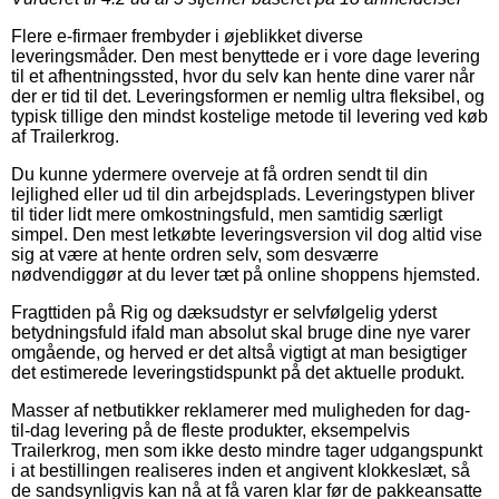
Flere e-firmaer frembyder i øjeblikket diverse
leveringsmåder. Den mest benyttede er i vore dage levering
til et afhentningssted, hvor du selv kan hente dine varer når
der er tid til det. Leveringsformen er nemlig ultra fleksibel, og
typisk tillige den mindst kostelige metode til levering ved køb
af Trailerkrog.
Du kunne ydermere overveje at få ordren sendt til din
lejlighed eller ud til din arbejdsplads. Leveringstypen bliver
til tider lidt mere omkostningsfuld, men samtidig særligt
simpel. Den mest letkøbte leveringsversion vil dog altid vise
sig at være at hente ordren selv, som desværre
nødvendiggør at du lever tæt på online shoppens hjemsted.
Fragttiden på Rig og dæksudstyr er selvfølgelig yderst
betydningsfuld ifald man absolut skal bruge dine nye varer
omgående, og herved er det altså vigtigt at man besigtiger
det estimerede leveringstidspunkt på det aktuelle produkt.
Masser af netbutikker reklamerer med muligheden for dag-
til-dag levering på de fleste produkter, eksempelvis
Trailerkrog, men som ikke desto mindre tager udgangspunkt
i at bestillingen realiseres inden et angivent klokkeslæt, så
de sandsynligvis kan nå at få varen klar før de pakkeansatte