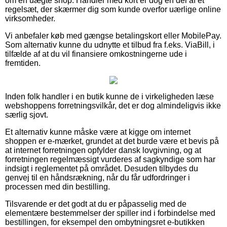
om en uægte shop. Handler med kort er dog en del af et
regelsæt, der skærmer dig som kunde overfor uærlige online
virksomheder.
Vi anbefaler køb med gængse betalingskort eller MobilePay.
Som alternativ kunne du udnytte et tilbud fra f.eks. ViaBill, i
tilfælde af at du vil finansiere omkostningerne ude i
fremtiden.
Inden folk handler i en butik kunne de i virkeligheden læse
webshoppens forretningsvilkår, det er dog almindeligvis ikke
særlig sjovt.
Et alternativ kunne måske være at kigge om internet
shoppen er e-mærket, grundet at det burde være et bevis på
at internet forretningen opfylder dansk lovgivning, og at
forretningen regelmæssigt vurderes af sagkyndige som har
indsigt i reglementet på området. Desuden tilbydes du
genvej til en håndsrækning, når du får udfordringer i
processen med din bestilling.
Tilsvarende er det godt at du er påpasselig med de
elementære bestemmelser der spiller ind i forbindelse med
bestillingen, for eksempel den ombytningsret e-butikken