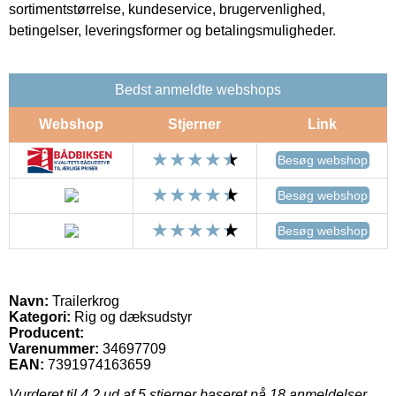
sortimentstørrelse, kundeservice, brugervenlighed,
betingelser, leveringsformer og betalingsmuligheder.
Bedst anmeldte webshops
Webshop
Stjerner
Link
Besøg webshop
Besøg webshop
Besøg webshop
Navn:
Trailerkrog
Kategori:
Rig og dæksudstyr
Producent:
Varenummer:
34697709
EAN:
7391974163659
Vurderet til
4.2
ud af 5 stjerner baseret på
18
anmeldelser