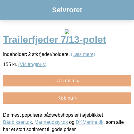
Sølvroret
Trailerfjeder 7/13-polet
Indeholder: 2 stk fjeder/holdere.
(Læs mere)
155
kr.
(Vis fragtpris)
Læs mere »
Køb nu »
De mest populære bådwebshops er i øjeblikket
Bådbiksen.dk
,
Marineudstyr.dk
og
DKMarine.dk
, som alle
har et stort sortiment til gode priser.