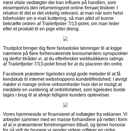
mest vitale vedtægter der kan influere på handlen, som
eksempelvis den returneringsret online firmaet tilsikrer. I
relation til det er det virkelig relevant, at man når som helst
bibeholder sin e-mail kvittering, så man altid vil kunne
bekræfte ordren af Trailerfjeder 7/13-polet, om man leder
efter et produkt til en pige eller dreng.
Trustpilot bringer dig flere fantastiske løsninger til at kigge
nærmere på flere forhenværende konsumenters synspunkter
og derfor tilråder vi, at du efterforsker webbutikkens ratings
af Trailerfjeder 7/13-polet forud for at du placerer din ordre.
Facebook præsterer ligeledes evigt gode metoder til at få
kendskab til internet webshoppens kundetilfredshed. I øvrigt
møder vi mange online virksomheder hvor det er muligt at
meddele en vurdering af ordreforløbet, som ligeledes burde
tages i brug til at afveje tidligere kunders oplevelser.
Vores hjemmeside er finansieret af indtægter fra reklamer. Vi
arbejder sammen med en masse forhandlere på nettet i form
af at vi præsenterer forretningernes tilbud, og tjener honorar
for så vidt de brugere vi sender videre udfører en ordre.