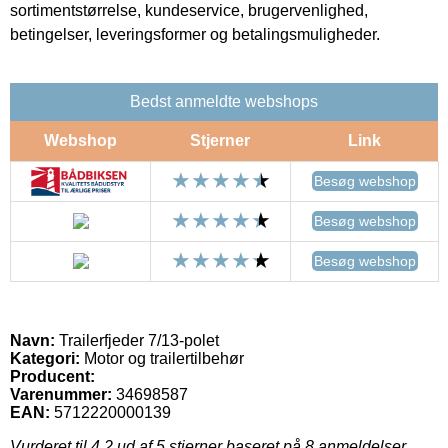
sortimentstørrelse, kundeservice, brugervenlighed,
betingelser, leveringsformer og betalingsmuligheder.
Bedst anmeldte webshops
Webshop
Stjerner
Link
Besøg webshop
Besøg webshop
Besøg webshop
Navn:
Trailerfjeder 7/13-polet
Kategori:
Motor og trailertilbehør
Producent:
Varenummer:
34698587
EAN:
5712220000139
Vurderet til
4.2
ud af 5 stjerner baseret på
8
anmeldelser