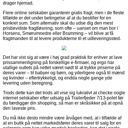
drager hjemad.
Flere online selskaber garanterer gratis fragt, men i de fleste
tilfælde er det under betingelse af at du bestiller for en
konkret sum. Som alternativ skal du udse dig den mest
prisbevidste fragtløsning, som ofte – uanset om man bor i
Horsens, Smørumnedre eller Bramming – vil blive at få
fragtmanden til at levere produkterne til et udleveringssted.
Det har vist sig at være i høj grad praktisk for enhver at lave
prissammenligning på forskellige e-firmaer, og ergo har
utallige outlets på nettet været nødt til at trykke priserne på
deres varer – til babyer og børn, og yderligere også til mænd
og kvinder – eftertrykkeligt, og endda nogle gange yde
levering uden beregning.
Trods dette kan det trods alt vise sig lukrativt at checke nogle
internet selskaber efter udsalg på Trailerfjeder 7/13-polet før
du færdiggør din shopping, så man er skråsikker på at opnå
den laveste pris.
Du må ikke desto mindre være årvågen med, at i tilfælde af
at en butik på nettet markedsfører deres varer til salg for en