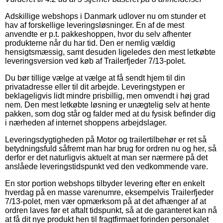
Adskillige webshops i Danmark udlover nu om stunder et
hav af forskellige leveringsløsninger. En af de mest
anvendte er p.t. pakkeshoppen, hvor du selv afhenter
produkterne når du har tid. Den er nemlig vældig
hensigtsmæssig, samt desuden ligeledes den mest letkøbte
leveringsversion ved køb af Trailerfjeder 7/13-polet.
Du bør tillige vælge at vælge at få sendt hjem til din
privatadresse eller til dit arbejde. Leveringstypen er
beklageligvis lidt mindre prisbillig, men omvendt i høj grad
nem. Den mest letkøbte løsning er unægtelig selv at hente
pakken, som dog står og falder med at du fysisk befinder dig
i nærheden af internet shoppens arbejdslager.
Leveringsdygtigheden på Motor og trailertilbehør er ret så
betydningsfuld såfremt man har brug for ordren nu og her, så
derfor er det naturligvis aktuelt at man ser nærmere på det
anslåede leveringstidspunkt ved den vedkommende vare.
En stor portion webshops tilbyder levering efter en enkelt
hverdag på en masse varenumre, eksempelvis Trailerfjeder
7/13-polet, men vær opmærksom på at det afhænger af at
ordren laves før et aftalt tidspunkt, så at de garanteret kan nå
at få dit nye produkt hen til fragtfirmaet forinden personalet