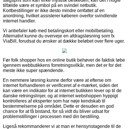
salgspris som kan virke mystisk beskeden, kan det i nogle
tilfælde være et symbol på en svindel netbutik.
Kortbestillinger er ikke desto mindre omfattet af en
anordning, hvilket assisterer køberen overfor svindlende
internet handler.
Vi anbefaler køb med betalingskort eller mobilbetaling.
Alternativt kunne du overveje en afdragsløsning som fx
ViaBill, forudsat du ønsker at dække beløbet over flere uger.
Før folk shopper hos en online butik behøver de faktisk løbe
igennem webbutikkens forretningsvilkår, men det er for det
meste ikke super spændende.
En nemmere løsning kunne derfor være at efterse om
internet forhandleren er verificeret af e-mærket, siden det
kan være en indikator for at internet butikken lever op til de
danske retningslinjer, og at internet webshoppen hyppigt
kontrolleres af eksperter som har nøje kendskab til
bestemmelserne på området. Dette er desuden en god
chance for at få bistand, for så vidt du bliver udsat for
problemstillinger i processen med din bestilling.
Ligeså rekommanderer vi at man er hensynstagende til de