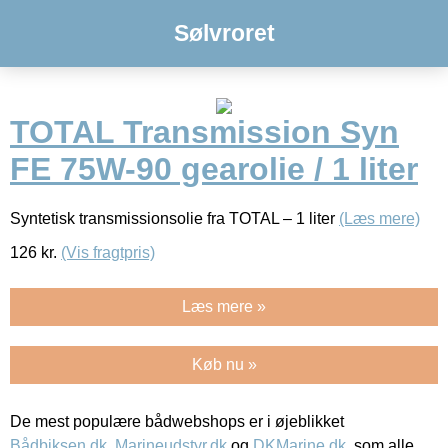
Sølvroret
TOTAL Transmission Syn
FE 75W-90 gearolie / 1 liter
Syntetisk transmissionsolie fra TOTAL – 1 liter
(Læs mere)
126
kr.
(Vis fragtpris)
Læs mere »
Køb nu »
De mest populære bådwebshops er i øjeblikket
Bådbiksen.dk
,
Marineudstyr.dk
og
DKMarine.dk
, som alle