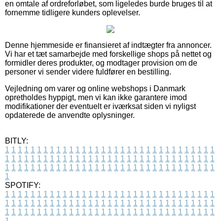
en omtale af ordreforløbet, som ligeledes burde bruges til at
fornemme tidligere kunders oplevelser.
Denne hjemmeside er finansieret af indtægter fra annoncer.
Vi har et tæt samarbejde med forskellige shops på nettet og
formidler deres produkter, og modtager provision om de
personer vi sender videre fuldfører en bestilling.
Vejledning om varer og online webshops i Danmark
opretholdes hyppigt, men vi kan ikke garantere imod
modifikationer der eventuelt er iværksat siden vi nyligst
opdaterede de anvendte oplysninger.
BITLY:
1
1
1
1
1
1
1
1
1
1
1
1
1
1
1
1
1
1
1
1
1
1
1
1
1
1
1
1
1
1
1
1
1
1
1
1
1
1
1
1
1
1
1
1
1
1
1
1
1
1
1
1
1
1
1
1
1
1
1
1
1
1
1
1
1
1
1
1
1
1
1
1
1
1
1
1
1
1
1
1
1
1
1
1
1
1
1
1
1
1
1
1
1
1
1
1
1
1
1
1
SPOTIFY:
1
1
1
1
1
1
1
1
1
1
1
1
1
1
1
1
1
1
1
1
1
1
1
1
1
1
1
1
1
1
1
1
1
1
1
1
1
1
1
1
1
1
1
1
1
1
1
1
1
1
1
1
1
1
1
1
1
1
1
1
1
1
1
1
1
1
1
1
1
1
1
1
1
1
1
1
1
1
1
1
1
1
1
1
1
1
1
1
1
1
1
1
1
1
1
1
1
1
1
1