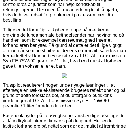
kontrolleres af jurister som har nøje kendskab til
retningslinjerne. Desuden får du anledning til at få hjælp,
hvis du bliver udsat for problemer i processen med din
bestilling.
Tillige er det fornuftigt at køber er oppe på mærkerne
omkring de fundamentale betingelser der har indvirkning på
handlen, som for eksempel den returrettighed internet
forhandleren benytter. På grund af dette er det tillige vigtigt,
at man når som helst bibeholder ens ordremail, således man
fremadrettet vil kunne bevise sit køb af TOTAL Transmission
Syn FE 75W-90 gearolie / 1 liter, hvad end du skal købe en
gave til en voksen eller et barn.
Trustpilot resulterer i nogenlunde nyttige løsninger til at
eftersøge en række eksisterende brugeres reflektioner og på
grund af dette foreslåes det, at du eftergår e-butikkens
vurderinger af TOTAL Transmission Syn FE 75W-90
gearolie / 1 liter forinden du køber.
Facebook byder på for øvrigt super anstændige løsninger til
at få indtryk af internet firmaets pålidelighed. Her er der
faktisk forhandlere på nettet som gør det muligt at frembringe