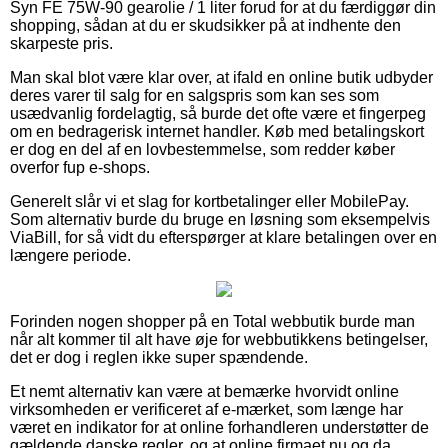
Syn FE 75W-90 gearolie / 1 liter forud for at du færdiggør din
shopping, sådan at du er skudsikker på at indhente den
skarpeste pris.
Man skal blot være klar over, at ifald en online butik udbyder
deres varer til salg for en salgspris som kan ses som
usædvanlig fordelagtig, så burde det ofte være et fingerpeg
om en bedragerisk internet handler. Køb med betalingskort
er dog en del af en lovbestemmelse, som redder køber
overfor fup e-shops.
Generelt slår vi et slag for kortbetalinger eller MobilePay.
Som alternativ burde du bruge en løsning som eksempelvis
ViaBill, for så vidt du efterspørger at klare betalingen over en
længere periode.
Forinden nogen shopper på en Total webbutik burde man
når alt kommer til alt have øje for webbutikkens betingelser,
det er dog i reglen ikke super spændende.
Et nemt alternativ kan være at bemærke hvorvidt online
virksomheden er verificeret af e-mærket, som længe har
været en indikator for at online forhandleren understøtter de
gældende danske regler, og at online firmaet nu og da