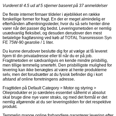
Vurderet til
4.5
ud af 5 stjerner baseret på
37
anmeldelser
De fleste internet firmaer tildeler i øjeblikket en række
forskellige former for fragt. En der er meget almindelig er
efterhånden afhentningssteder, hvor du så selv henter dine
varer når det passer dig bedst. Leveringsmetoden er nemlig
usædvanlig fleksibel, og desuden derudover den mest
betalelige fragtløsning ved køb af TOTAL Transmission Syn
FE 75W-90 gearolie / 1 liter.
Du kunne derudover beslutte dig for at vælge at få leveret
hjem til din privatadresse eller til når du er på job.
Fragtmetoden er sædvanligvis en kende mindre prisbillig,
men tillige temmelig smertefri. Den prisbilligste mulighed for
levering kan ikke benægtes at være at hente produkterne
selv, men det forudsætter at du fysisk befinder dig i kort
afstand af online forretningens adresse.
Fragttiden på Default Category > Motor og styring >
Olieprodukter er jo særdeles essentiel såfremt vi absolut
skal bruge dine nye varer straks, og med det formål er det
nemlig afgørende at du ser leveringstiden for det respektive
produkt.
Temmelig mange online forhandlere garanterer levering efter