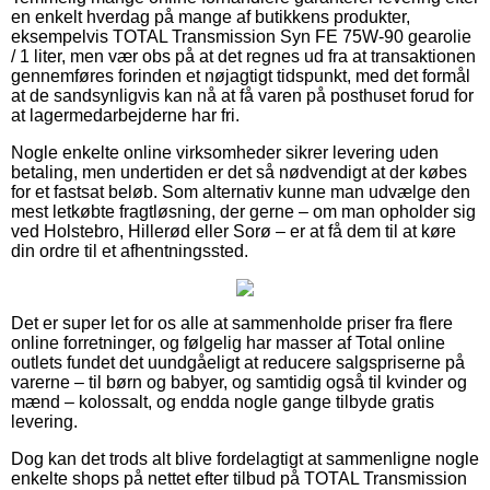
en enkelt hverdag på mange af butikkens produkter,
eksempelvis TOTAL Transmission Syn FE 75W-90 gearolie
/ 1 liter, men vær obs på at det regnes ud fra at transaktionen
gennemføres forinden et nøjagtigt tidspunkt, med det formål
at de sandsynligvis kan nå at få varen på posthuset forud for
at lagermedarbejderne har fri.
Nogle enkelte online virksomheder sikrer levering uden
betaling, men undertiden er det så nødvendigt at der købes
for et fastsat beløb. Som alternativ kunne man udvælge den
mest letkøbte fragtløsning, der gerne – om man opholder sig
ved Holstebro, Hillerød eller Sorø – er at få dem til at køre
din ordre til et afhentningssted.
Det er super let for os alle at sammenholde priser fra flere
online forretninger, og følgelig har masser af Total online
outlets fundet det uundgåeligt at reducere salgspriserne på
varerne – til børn og babyer, og samtidig også til kvinder og
mænd – kolossalt, og endda nogle gange tilbyde gratis
levering.
Dog kan det trods alt blive fordelagtigt at sammenligne nogle
enkelte shops på nettet efter tilbud på TOTAL Transmission