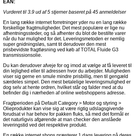
EAN:
Vurderet til
3.9
ud af 5 stjerner baseret på
45
anmeldelser
En lang række internet forretninger yder nu en lang række
forskellige fragtmuligheder. Det mest populære er lige nu
afhentningssteder, og så afhenter du blot de bestilte varer
når du har mulighed for det. Leveringsmetoden er nemlig
super gnidningsløs, samt tit derudover den mest
prisbevidste fragtløsning ved køb af TOTAL Fluide G3
transmissionsolie.
Du kan derudover afveje for og imod at vælge at få leveret til
din lejlighed eller til adressen hvor du arbejder. Muligheden
viser sig gerne en smule mindre prisbillig, men til gengæld
særdeles simpel. Den mest betalelige leveringsmulighed er
dog selv at hente ordren, hvilket står og falder med at du
befinder dig i nærheden af online webshoppens adresse.
Fragtperioden på Default Category > Motor og styring >
Olieprodukter kan vise sig at være rigtig udslagsgivende
forudsat vi har behov for pakken fluks, så med det formål er
det naturligvis afgørende at man checker den anslåede
leveringstid ved det respektive produkt.
En række internet shops præsterer 1 dags levering på deres