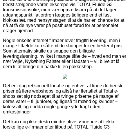
bedst sælgende varer, eksempelvis TOTAL Fluide G3
transmissionsolie, men vær opmærksom på at det tager
udgangspunkt i at ordren lægges tidligere end et fast
klokkeslæt, med hensynstagen til at de har en chance for at
nå at få de nye varer på posthuset forud for at personalet
drager hjemad.
Nogle enkelte internet firmaer lover fragtfri levering, men i
mange tilfælde kun såfremt du shopper for en bestemt pris.
Som alternativ skulle du snuppe den billigste
leveringsløsning, hvilket i mange tilfælde – hvad end man er
nær Vejle, Nykøbing Falster eller Hadsten – vil blive at få
dem til at bringe din pakke til en pakkeshop.
Det er i dag ret simpelt for alle og enhver at finde de bedste
priser på flere webshops, og altså har flertallet af Total e-
shops set sig nødsaget til at tvinge priserne på mange af
deres varer – til juniorer, og ligeså til mænd og kvinder –
kolossalt, og endda nogle gange yde fragt uden
omkostninger.
Det kan dog ikke desto mindre blive lønnende at tjekke
forskellige e-firmaer efter tilbud på TOTAL Fluide G3