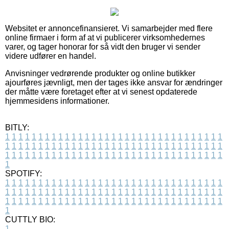
Websitet er annoncefinansieret. Vi samarbejder med flere
online firmaer i form af at vi publicerer virksomhedernes
varer, og tager honorar for så vidt den bruger vi sender
videre udfører en handel.
Anvisninger vedrørende produkter og online butikker
ajourføres jævnligt, men der tages ikke ansvar for ændringer
der måtte være foretaget efter at vi senest opdaterede
hjemmesidens informationer.
BITLY:
1
1
1
1
1
1
1
1
1
1
1
1
1
1
1
1
1
1
1
1
1
1
1
1
1
1
1
1
1
1
1
1
1
1
1
1
1
1
1
1
1
1
1
1
1
1
1
1
1
1
1
1
1
1
1
1
1
1
1
1
1
1
1
1
1
1
1
1
1
1
1
1
1
1
1
1
1
1
1
1
1
1
1
1
1
1
1
1
1
1
1
1
1
1
1
1
1
1
1
1
SPOTIFY:
1
1
1
1
1
1
1
1
1
1
1
1
1
1
1
1
1
1
1
1
1
1
1
1
1
1
1
1
1
1
1
1
1
1
1
1
1
1
1
1
1
1
1
1
1
1
1
1
1
1
1
1
1
1
1
1
1
1
1
1
1
1
1
1
1
1
1
1
1
1
1
1
1
1
1
1
1
1
1
1
1
1
1
1
1
1
1
1
1
1
1
1
1
1
1
1
1
1
1
1
CUTTLY BIO:
1