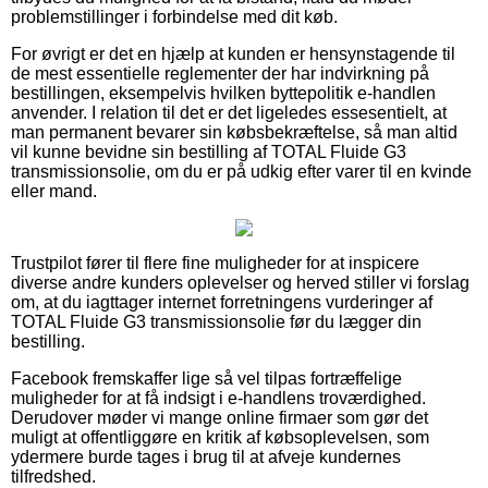
problemstillinger i forbindelse med dit køb.
For øvrigt er det en hjælp at kunden er hensynstagende til
de mest essentielle reglementer der har indvirkning på
bestillingen, eksempelvis hvilken byttepolitik e-handlen
anvender. I relation til det er det ligeledes essesentielt, at
man permanent bevarer sin købsbekræftelse, så man altid
vil kunne bevidne sin bestilling af TOTAL Fluide G3
transmissionsolie, om du er på udkig efter varer til en kvinde
eller mand.
Trustpilot fører til flere fine muligheder for at inspicere
diverse andre kunders oplevelser og herved stiller vi forslag
om, at du iagttager internet forretningens vurderinger af
TOTAL Fluide G3 transmissionsolie før du lægger din
bestilling.
Facebook fremskaffer lige så vel tilpas fortræffelige
muligheder for at få indsigt i e-handlens troværdighed.
Derudover møder vi mange online firmaer som gør det
muligt at offentliggøre en kritik af købsoplevelsen, som
ydermere burde tages i brug til at afveje kundernes
tilfredshed.