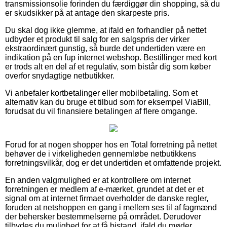
transmissionsolie forinden du færdiggør din shopping, så du
er skudsikker på at antage den skarpeste pris.
Du skal dog ikke glemme, at ifald en forhandler på nettet
udbyder et produkt til salg for en salgspris der virker
ekstraordinært gunstig, så burde det undertiden være en
indikation på en fup internet webshop. Bestillinger med kort
er trods alt en del af et regulativ, som bistår dig som køber
overfor snydagtige netbutikker.
Vi anbefaler kortbetalinger eller mobilbetaling. Som et
alternativ kan du bruge et tilbud som for eksempel ViaBill,
forudsat du vil finansiere betalingen af flere omgange.
Forud for at nogen shopper hos en Total forretning på nettet
behøver de i virkeligheden gennemløbe netbutikkens
forretningsvilkår, dog er det undertiden et omfattende projekt.
En anden valgmulighed er at kontrollere om internet
forretningen er medlem af e-mærket, grundet at det er et
signal om at internet firmaet overholder de danske regler,
foruden at netshoppen en gang i mellem ses til af fagmænd
der behersker bestemmelserne på området. Derudover
tilbydes du mulighed for at få bistand, ifald du møder