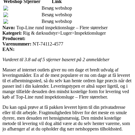
Webshop
Stjerner
Link
Besøg webshop
Besøg webshop
Besøg webshop
Navn:
Top-Line rund inspektionsluge – Flere størrelser
Kategori:
Rig & dæksudstyr>Luger>Inspektionsluger
Producent:
Varenummer:
NT-74112-4577
EAN:
Vurderet til
3.8
ud af 5 stjerner baseret på
2
anmeldelser
Masser af internet outlets giver nu om dage et bredt udvalg af
leveringsmåder. En af de mest populære er nu om dage at få leveret
til et afhentningssted, så du selv kan hente ordren lige præcis når det
passer ind i din kalender. Leveringstypen er altså super ligetil, og i
mange tilfælde desuden den mindst kostelige form for levering ved
køb af Top-Line rund inspektionsluge – Flere størrelser.
Du kan også prøve at få pakken leveret hjem til din privatadresse
eller til dit arbejde. Fragtmuligheden bliver for det meste en smule
dyrere, men desuden ret hensigtsmæssig. Den mindst kostelige
metode til levering vil dog altid være at du selv henter varerne, som
jo afhænger af at du opholder dig nær netshoppens tilholdssted.