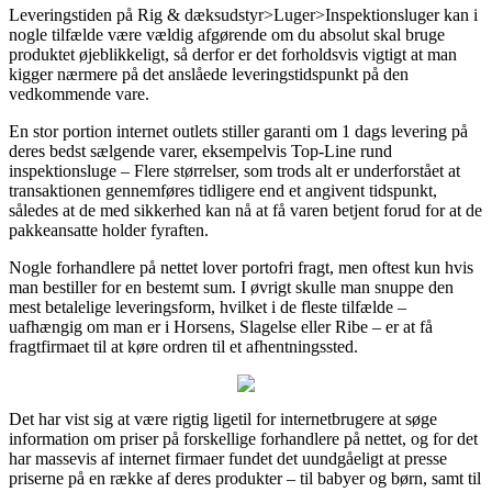
Leveringstiden på Rig & dæksudstyr>Luger>Inspektionsluger kan i
nogle tilfælde være vældig afgørende om du absolut skal bruge
produktet øjeblikkeligt, så derfor er det forholdsvis vigtigt at man
kigger nærmere på det anslåede leveringstidspunkt på den
vedkommende vare.
En stor portion internet outlets stiller garanti om 1 dags levering på
deres bedst sælgende varer, eksempelvis Top-Line rund
inspektionsluge – Flere størrelser, som trods alt er underforstået at
transaktionen gennemføres tidligere end et angivent tidspunkt,
således at de med sikkerhed kan nå at få varen betjent forud for at de
pakkeansatte holder fyraften.
Nogle forhandlere på nettet lover portofri fragt, men oftest kun hvis
man bestiller for en bestemt sum. I øvrigt skulle man snuppe den
mest betalelige leveringsform, hvilket i de fleste tilfælde –
uafhængig om man er i Horsens, Slagelse eller Ribe – er at få
fragtfirmaet til at køre ordren til et afhentningssted.
Det har vist sig at være rigtig ligetil for internetbrugere at søge
information om priser på forskellige forhandlere på nettet, og for det
har massevis af internet firmaer fundet det uundgåeligt at presse
priserne på en række af deres produkter – til babyer og børn, samt til