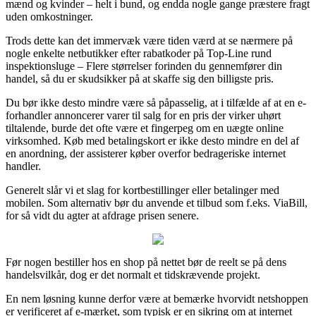
mænd og kvinder – helt i bund, og endda nogle gange præstere fragt
uden omkostninger.
Trods dette kan det immervæk være tiden værd at se nærmere på
nogle enkelte netbutikker efter rabatkoder på Top-Line rund
inspektionsluge – Flere størrelser forinden du gennemfører din
handel, så du er skudsikker på at skaffe sig den billigste pris.
Du bør ikke desto mindre være så påpasselig, at i tilfælde af at en e-
forhandler annoncerer varer til salg for en pris der virker uhørt
tiltalende, burde det ofte være et fingerpeg om en uægte online
virksomhed. Køb med betalingskort er ikke desto mindre en del af
en anordning, der assisterer køber overfor bedrageriske internet
handler.
Generelt slår vi et slag for kortbestillinger eller betalinger med
mobilen. Som alternativ bør du anvende et tilbud som f.eks. ViaBill,
for så vidt du agter at afdrage prisen senere.
Før nogen bestiller hos en shop på nettet bør de reelt se på dens
handelsvilkår, dog er det normalt et tidskrævende projekt.
En nem løsning kunne derfor være at bemærke hvorvidt netshoppen
er verificeret af e-mærket, som typisk er en sikring om at internet