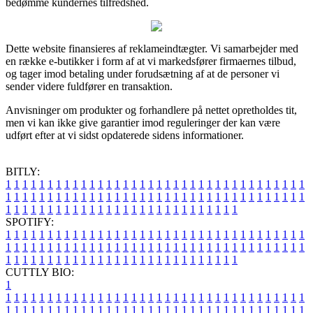
bedømme kundernes tilfredshed.
Dette website finansieres af reklameindtægter. Vi samarbejder med
en række e-butikker i form af at vi markedsfører firmaernes tilbud,
og tager imod betaling under forudsætning af at de personer vi
sender videre fuldfører en transaktion.
Anvisninger om produkter og forhandlere på nettet opretholdes tit,
men vi kan ikke give garantier imod reguleringer der kan være
udført efter at vi sidst opdaterede sidens informationer.
BITLY:
1
1
1
1
1
1
1
1
1
1
1
1
1
1
1
1
1
1
1
1
1
1
1
1
1
1
1
1
1
1
1
1
1
1
1
1
1
1
1
1
1
1
1
1
1
1
1
1
1
1
1
1
1
1
1
1
1
1
1
1
1
1
1
1
1
1
1
1
1
1
1
1
1
1
1
1
1
1
1
1
1
1
1
1
1
1
1
1
1
1
1
1
1
1
1
1
1
1
1
1
SPOTIFY:
1
1
1
1
1
1
1
1
1
1
1
1
1
1
1
1
1
1
1
1
1
1
1
1
1
1
1
1
1
1
1
1
1
1
1
1
1
1
1
1
1
1
1
1
1
1
1
1
1
1
1
1
1
1
1
1
1
1
1
1
1
1
1
1
1
1
1
1
1
1
1
1
1
1
1
1
1
1
1
1
1
1
1
1
1
1
1
1
1
1
1
1
1
1
1
1
1
1
1
1
CUTTLY BIO:
1
1
1
1
1
1
1
1
1
1
1
1
1
1
1
1
1
1
1
1
1
1
1
1
1
1
1
1
1
1
1
1
1
1
1
1
1
1
1
1
1
1
1
1
1
1
1
1
1
1
1
1
1
1
1
1
1
1
1
1
1
1
1
1
1
1
1
1
1
1
1
1
1