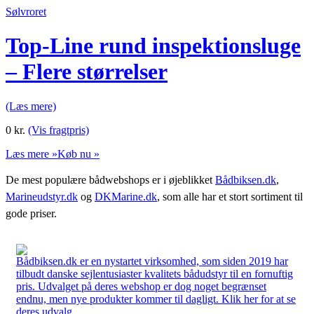
Sølvroret
Top-Line rund inspektionsluge
– Flere størrelser
(Læs mere)
0
kr.
(Vis fragtpris)
Læs mere »
Køb nu »
De mest populære bådwebshops er i øjeblikket
Bådbiksen.dk
,
Marineudstyr.dk
og
DKMarine.dk
, som alle har et stort sortiment til
gode priser.
Bådbiksen.dk er en nystartet virksomhed, som siden 2019 har
tilbudt danske sejlentusiaster kvalitets bådudstyr til en fornuftig
pris. Udvalget på deres webshop er dog noget begrænset
endnu, men nye produkter kommer til dagligt. Klik her for at se
deres udvalg.