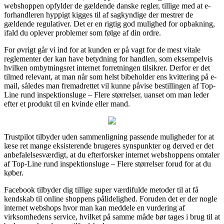
webshoppen opfylder de gældende danske regler, tillige med at e-
forhandleren hyppigt kigges til af sagkyndige der mestrer de
gældende regulativer. Det er en rigtig god mulighed for opbakning,
ifald du oplever problemer som følge af din ordre.
For øvrigt går vi ind for at kunden er på vagt for de mest vitale
reglementer der kan have betydning for handlen, som eksempelvis
hvilken ombytningsret internet forretningen tilsikrer. Derfor er det
tilmed relevant, at man når som helst bibeholder ens kvittering på e-
mail, således man fremadrettet vil kunne påvise bestillingen af Top-
Line rund inspektionsluge – Flere størrelser, uanset om man leder
efter et produkt til en kvinde eller mand.
Trustpilot tilbyder uden sammenligning passende muligheder for at
læse ret mange eksisterende brugeres synspunkter og derved er det
anbefalelsesværdigt, at du efterforsker internet webshoppens omtaler
af Top-Line rund inspektionsluge – Flere størrelser forud for at du
køber.
Facebook tilbyder dig tillige super værdifulde metoder til at få
kendskab til online shoppens pålidelighed. Foruden det er der nogle
internet webshops hvor man kan meddele en vurdering af
virksomhedens service, hvilket på samme måde bør tages i brug til at