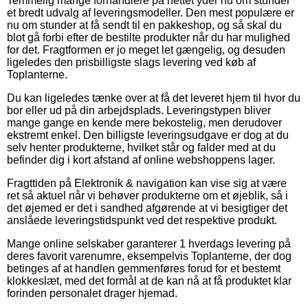
Temmelig mange forhandlere på nettet yder nu om stunder
et bredt udvalg af leveringsmodeller. Den mest populære er
nu om stunder at få sendt til en pakkeshop, og så skal du
blot gå forbi efter de bestilte produkter når du har mulighed
for det. Fragtformen er jo meget let gængelig, og desuden
ligeledes den prisbilligste slags levering ved køb af
Toplanterne.
Du kan ligeledes tænke over at få det leveret hjem til hvor du
bor eller ud på din arbejdsplads. Leveringstypen bliver
mange gange en kende mere bekostelig, men derudover
ekstremt enkel. Den billigste leveringsudgave er dog at du
selv henter produkterne, hvilket står og falder med at du
befinder dig i kort afstand af online webshoppens lager.
Fragttiden på Elektronik & navigation kan vise sig at være
ret så aktuel når vi behøver produkterne om et øjeblik, så i
det øjemed er det i sandhed afgørende at vi besigtiger det
anslåede leveringstidspunkt ved det respektive produkt.
Mange online selskaber garanterer 1 hverdags levering på
deres favorit varenumre, eksempelvis Toplanterne, der dog
betinges af at handlen gemmenføres forud for et bestemt
klokkeslæt, med det formål at de kan nå at få produktet klar
forinden personalet drager hjemad.