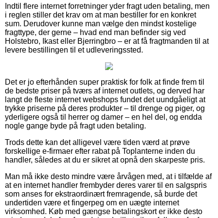
Indtil flere internet forretninger yder fragt uden betaling, men
i reglen stiller det krav om at man bestiller for en konkret
sum. Derudover kunne man vælge den mindst kostelige
fragttype, der gerne – hvad end man befinder sig ved
Holstebro, Ikast eller Bjerringbro – er at få fragtmanden til at
levere bestillingen til et udleveringssted.
Det er jo efterhånden super praktisk for folk at finde frem til
de bedste priser på tværs af internet outlets, og derved har
langt de fleste internet webshops fundet det uundgåeligt at
trykke priserne på deres produkter – til drenge og piger, og
yderligere også til herrer og damer – en hel del, og endda
nogle gange byde på fragt uden betaling.
Trods dette kan det alligevel være tiden værd at prøve
forskellige e-firmaer efter rabat på Toplanterne inden du
handler, således at du er sikret at opnå den skarpeste pris.
Man må ikke desto mindre være årvågen med, at i tilfælde af
at en internet handler frembyder deres varer til en salgspris
som anses for ekstraordinært fremragende, så burde det
undertiden være et fingerpeg om en uægte internet
virksomhed. Køb med gængse betalingskort er ikke desto