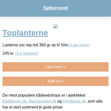
Sølvroret
Toplanterne
Lanterne osc top led 360 gr op til 50m
(Læs mere)
245
kr.
(Vis fragtpris)
Læs mere »
Køb nu »
De mest populære bådwebshops er i øjeblikket
Bådbiksen.dk
,
Marineudstyr.dk
og
DKMarine.dk
, som alle
har et stort sortiment til gode priser.