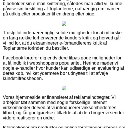
bibeholder sin e-mail kvittering, således man altid vil kunne
påvise sin bestilling af Toplanterne, uafhængig om man er
på udkig efter produkter til en dreng eller pige.
Trustpilot indebærer rigtig solide muligheder for at udforske
en lang række forhenværende kunders kritik og herved går
vi ind for, at du eksaminerer e-forhandlerens kritik af
Toplanterne forinden du bestiller.
Facebook forærer dig endvidere tilpas gode muligheder for
at få indblik i webshoppens popularitet. Herinde møder vi
nogle e-handler hvor kunder kan udfærdige en evaluering af
deres køb, hvilket ydermere bør udnyttes til at afveje
kundetilfredsheden.
Vores hjemmeside er finansieret af reklameindtægter. Vi
arbejder tæt sammen med nogle forskellige internet
virksomheder derved at vi introducerer virksomhedernes
tilbud, og får godtgørelse i tilfælde af at den bruger vi sender
videre realiserer en ordre.
Informationer om produkter og online forretninger værnes om