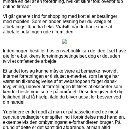
mindre en del af en forordning, hvilket sikrer folk overfor fup
online firmaer.
Vi går generelt ind for shopping med kort eller betalinger
med mobilen. Som en anden løsning bør du vælge et
afbetalingstilbud fra f.eks. ViaBill, når du har i sinde at
afbetale betalingen ude i fremtiden.
Inden nogen bestiller hos en webbutik kan de ideelt set have
øje for e-butikkens forretningsbetingelser, dog er det uden
tvivl et omfattende arbejde.
Et andet forslag kunne måske være at bemærke hvorvidt
internet forretningen er tilsluttet e-mærket, som længe har
været en tilkendegivelse af at webshoppen følger dansk
lovgivning, udover at forretningen tit tilses af eksperter som
kender bestemmelserne på området. Desuden giver det dig
lejlighed til at få hjælp, ifald du bliver udsat for besvær ved
din handel.
Yderligere er det godt at man er påpasselig med de mest
centrale vedtægter der spiller ind i forbindelse med handlen,
eksempelvis den ombytningsret e-forhandleren bruger. På
grund af dette er det samtidig afgørende, at man altid