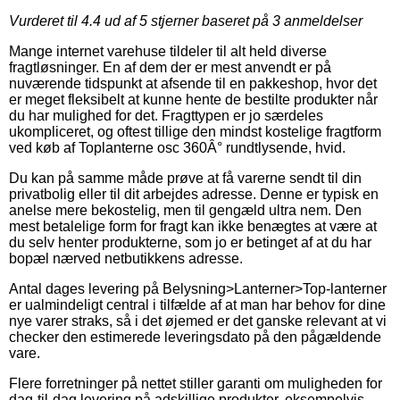
Vurderet til
4.4
ud af 5 stjerner baseret på
3
anmeldelser
Mange internet varehuse tildeler til alt held diverse
fragtløsninger. En af dem der er mest anvendt er på
nuværende tidspunkt at afsende til en pakkeshop, hvor det
er meget fleksibelt at kunne hente de bestilte produkter når
du har mulighed for det. Fragttypen er jo særdeles
ukompliceret, og oftest tillige den mindst kostelige fragtform
ved køb af Toplanterne osc 360Â° rundtlysende, hvid.
Du kan på samme måde prøve at få varerne sendt til din
privatbolig eller til dit arbejdes adresse. Denne er typisk en
anelse mere bekostelig, men til gengæld ultra nem. Den
mest betalelige form for fragt kan ikke benægtes at være at
du selv henter produkterne, som jo er betinget af at du har
bopæl nærved netbutikkens adresse.
Antal dages levering på Belysning>Lanterner>Top-lanterner
er ualmindeligt central i tilfælde af at man har behov for dine
nye varer straks, så i det øjemed er det ganske relevant at vi
checker den estimerede leveringsdato på den pågældende
vare.
Flere forretninger på nettet stiller garanti om muligheden for
dag-til-dag levering på adskillige produkter, eksempelvis