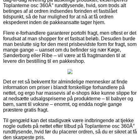
Toplanterne osc 360Â° rundtlysende, hvid, som trods alt
betinges af at ordren indsendes forinden et fastslået
tidspunkt, så de har mulighed for at nå at få ordren
ekspederet inden de pakkeansatte tager hjem.
Flere e-forhandlere garanterer portofri fragt, men oftest er det
forudsat at man shopper for et fastsat beløb. Desuden burde
man beslutte sig for den mest prisbevidste form for fragt, som
mange gange – uanset om du befinder sig nær Køge,
Sønderborg eller Ribe – vil være at få fragtmanden til at
levere din bestilling til en pakkeshop.
Det er ret så bekvemt for almindelige mennesker at finde
information om priser i blandt forskellige forhandlere på
nettet, og ergo har massevis af e-shops ikke kunne slippe for
at nedsætte udsalgspriserne på produkterne – til babyer og
børn, samt til voksne – enormt, og endda nogle gange
præstere gratis fragt.
Til gengæld kan det stadigvæk være indbringende at tjekke
nogle outlets på nettet efter tilbud på Toplanterne osc 360Â°
rundtlysende, hvid før du placerer ordren, så du er sikret at få
den skarpeste pris.