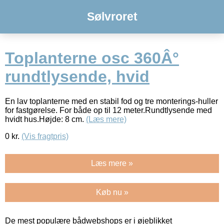
Sølvroret
Toplanterne osc 360Â°
rundtlysende, hvid
En lav toplanterne med en stabil fod og tre monterings-huller
for fastgørelse. For både op til 12 meter.Rundtlysende med
hvidt hus.Højde: 8 cm.
(Læs mere)
0
kr.
(Vis fragtpris)
Læs mere »
Køb nu »
De mest populære bådwebshops er i øjeblikket