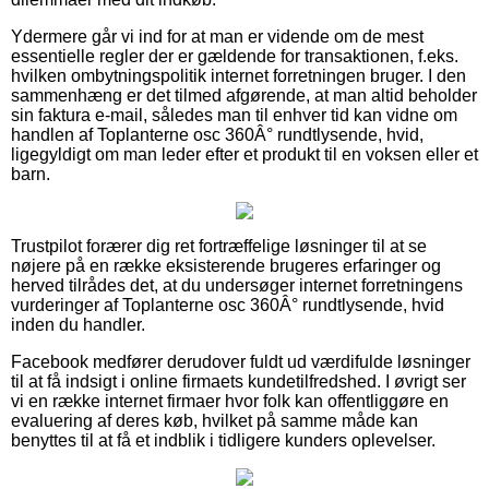
Ydermere går vi ind for at man er vidende om de mest
essentielle regler der er gældende for transaktionen, f.eks.
hvilken ombytningspolitik internet forretningen bruger. I den
sammenhæng er det tilmed afgørende, at man altid beholder
sin faktura e-mail, således man til enhver tid kan vidne om
handlen af Toplanterne osc 360Â° rundtlysende, hvid,
ligegyldigt om man leder efter et produkt til en voksen eller et
barn.
Trustpilot forærer dig ret fortræffelige løsninger til at se
nøjere på en række eksisterende brugeres erfaringer og
herved tilrådes det, at du undersøger internet forretningens
vurderinger af Toplanterne osc 360Â° rundtlysende, hvid
inden du handler.
Facebook medfører derudover fuldt ud værdifulde løsninger
til at få indsigt i online firmaets kundetilfredshed. I øvrigt ser
vi en række internet firmaer hvor folk kan offentliggøre en
evaluering af deres køb, hvilket på samme måde kan
benyttes til at få et indblik i tidligere kunders oplevelser.