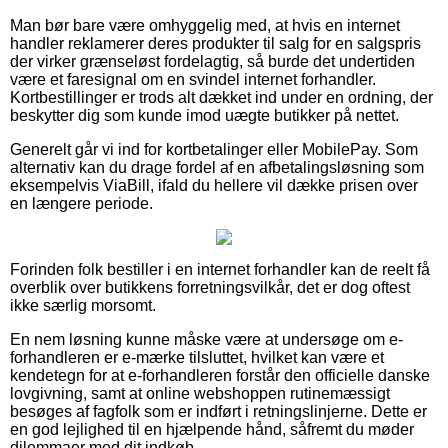
Man bør bare være omhyggelig med, at hvis en internet
handler reklamerer deres produkter til salg for en salgspris
der virker grænseløst fordelagtig, så burde det undertiden
være et faresignal om en svindel internet forhandler.
Kortbestillinger er trods alt dækket ind under en ordning, der
beskytter dig som kunde imod uægte butikker på nettet.
Generelt går vi ind for kortbetalinger eller MobilePay. Som
alternativ kan du drage fordel af en afbetalingsløsning som
eksempelvis ViaBill, ifald du hellere vil dække prisen over
en længere periode.
Forinden folk bestiller i en internet forhandler kan de reelt få
overblik over butikkens forretningsvilkår, det er dog oftest
ikke særlig morsomt.
En nem løsning kunne måske være at undersøge om e-
forhandleren er e-mærke tilsluttet, hvilket kan være et
kendetegn for at e-forhandleren forstår den officielle danske
lovgivning, samt at online webshoppen rutinemæssigt
besøges af fagfolk som er indført i retningslinjerne. Dette er
en god lejlighed til en hjælpende hånd, såfremt du møder
dilemmaer med dit indkøb.