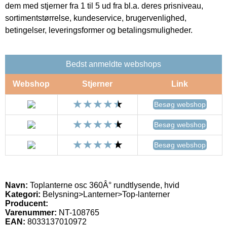
dem med stjerner fra 1 til 5 ud fra bl.a. deres prisniveau,
sortimentstørrelse, kundeservice, brugervenlighed,
betingelser, leveringsformer og betalingsmuligheder.
Bedst anmeldte webshops
Webshop
Stjerner
Link
Besøg webshop
Besøg webshop
Besøg webshop
Navn:
Toplanterne osc 360Â° rundtlysende, hvid
Kategori:
Belysning>Lanterner>Top-lanterner
Producent:
Varenummer:
NT-108765
EAN:
8033137010972