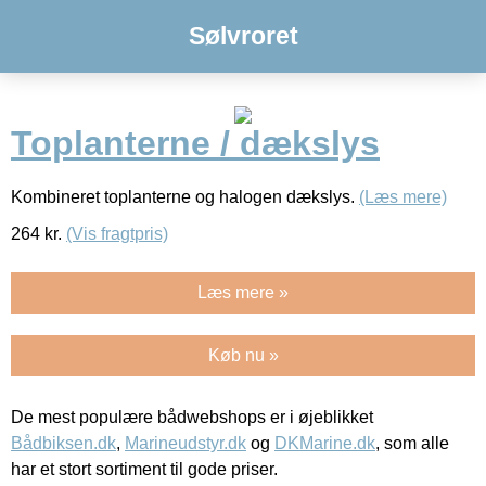
Sølvroret
Toplanterne / dækslys
Kombineret toplanterne og halogen dækslys.
(Læs mere)
264
kr.
(Vis fragtpris)
Læs mere »
Køb nu »
De mest populære bådwebshops er i øjeblikket
Bådbiksen.dk
,
Marineudstyr.dk
og
DKMarine.dk
, som alle
har et stort sortiment til gode priser.