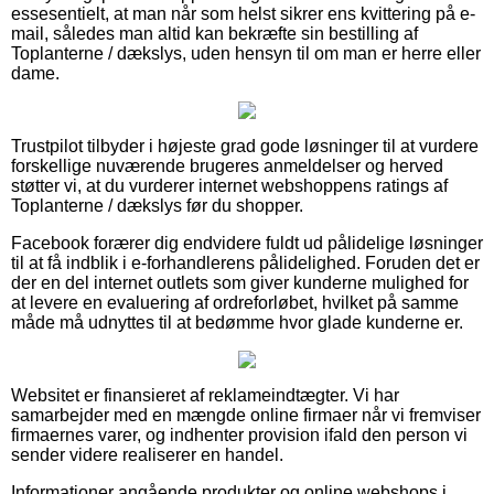
essesentielt, at man når som helst sikrer ens kvittering på e-
mail, således man altid kan bekræfte sin bestilling af
Toplanterne / dækslys, uden hensyn til om man er herre eller
dame.
Trustpilot tilbyder i højeste grad gode løsninger til at vurdere
forskellige nuværende brugeres anmeldelser og herved
støtter vi, at du vurderer internet webshoppens ratings af
Toplanterne / dækslys før du shopper.
Facebook forærer dig endvidere fuldt ud pålidelige løsninger
til at få indblik i e-forhandlerens pålidelighed. Foruden det er
der en del internet outlets som giver kunderne mulighed for
at levere en evaluering af ordreforløbet, hvilket på samme
måde må udnyttes til at bedømme hvor glade kunderne er.
Websitet er finansieret af reklameindtægter. Vi har
samarbejder med en mængde online firmaer når vi fremviser
firmaernes varer, og indhenter provision ifald den person vi
sender videre realiserer en handel.
Informationer angående produkter og online webshops i