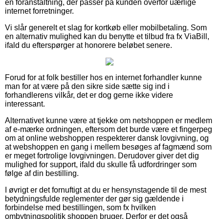
en foranstaltning, der passer på kunden overfor uærlige
internet forretninger.
Vi slår generelt et slag for kortkøb eller mobilbetaling. Som
en alternativ mulighed kan du benytte et tilbud fra fx ViaBill,
ifald du efterspørger at honorere beløbet senere.
Forud for at folk bestiller hos en internet forhandler kunne
man for at være på den sikre side sætte sig ind i
forhandlerens vilkår, det er dog gerne ikke videre
interessant.
Alternativet kunne være at tjekke om netshoppen er medlem
af e-mærke ordningen, eftersom det burde være et fingerpeg
om at online webshoppen respekterer dansk lovgivning, og
at webshoppen en gang i mellem besøges af fagmænd som
er meget fortrolige lovgivningen. Derudover giver det dig
mulighed for support, ifald du skulle få udfordringer som
følge af din bestilling.
I øvrigt er det fornuftigt at du er hensynstagende til de mest
betydningsfulde reglementer der gør sig gældende i
forbindelse med bestillingen, som fx hvilken
ombytningspolitik shoppen bruger. Derfor er det også