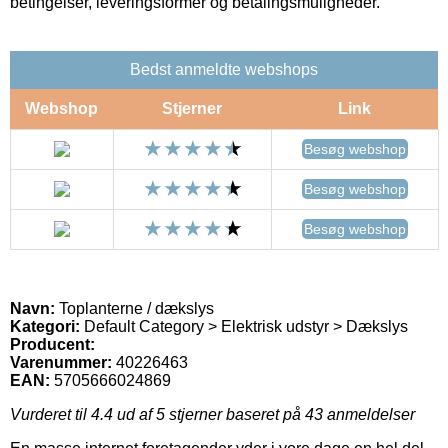
betingelser, leveringsformer og betalingsmuligheder.
Bedst anmeldte webshops
Webshop
Stjerner
Link
Besøg webshop
Besøg webshop
Besøg webshop
Navn:
Toplanterne / dækslys
Kategori:
Default Category > Elektrisk udstyr > Dækslys
Producent:
Varenummer:
40226463
EAN:
5705666024869
Vurderet til
4.4
ud af 5 stjerner baseret på
43
anmeldelser