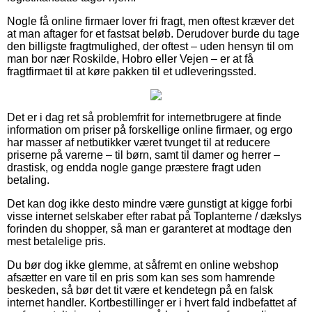
Nogle få online firmaer lover fri fragt, men oftest kræver det
at man aftager for et fastsat beløb. Derudover burde du tage
den billigste fragtmulighed, der oftest – uden hensyn til om
man bor nær Roskilde, Hobro eller Vejen – er at få
fragtfirmaet til at køre pakken til et udleveringssted.
Det er i dag ret så problemfrit for internetbrugere at finde
information om priser på forskellige online firmaer, og ergo
har masser af netbutikker været tvunget til at reducere
priserne på varerne – til børn, samt til damer og herrer –
drastisk, og endda nogle gange præstere fragt uden
betaling.
Det kan dog ikke desto mindre være gunstigt at kigge forbi
visse internet selskaber efter rabat på Toplanterne / dækslys
forinden du shopper, så man er garanteret at modtage den
mest betalelige pris.
Du bør dog ikke glemme, at såfremt en online webshop
afsætter en vare til en pris som kan ses som hamrende
beskeden, så bør det tit være et kendetegn på en falsk
internet handler. Kortbestillinger er i hvert fald indbefattet af