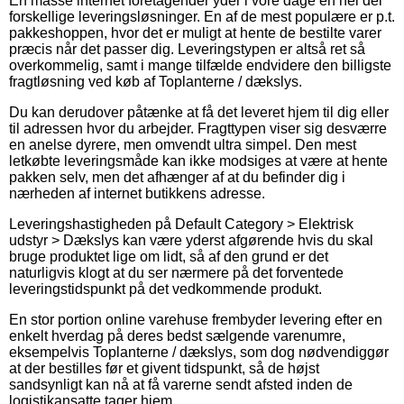
En masse internet foretagender yder i vore dage en hel del
forskellige leveringsløsninger. En af de mest populære er p.t.
pakkeshoppen, hvor det er muligt at hente de bestilte varer
præcis når det passer dig. Leveringstypen er altså ret så
overkommelig, samt i mange tilfælde endvidere den billigste
fragtløsning ved køb af Toplanterne / dækslys.
Du kan derudover påtænke at få det leveret hjem til dig eller
til adressen hvor du arbejder. Fragttypen viser sig desværre
en anelse dyrere, men omvendt ultra simpel. Den mest
letkøbte leveringsmåde kan ikke modsiges at være at hente
pakken selv, men det afhænger af at du befinder dig i
nærheden af internet butikkens adresse.
Leveringshastigheden på Default Category > Elektrisk
udstyr > Dækslys kan være yderst afgørende hvis du skal
bruge produktet lige om lidt, så af den grund er det
naturligvis klogt at du ser nærmere på det forventede
leveringstidspunkt på det vedkommende produkt.
En stor portion online varehuse frembyder levering efter en
enkelt hverdag på deres bedst sælgende varenumre,
eksempelvis Toplanterne / dækslys, som dog nødvendiggør
at der bestilles før et givent tidspunkt, så de højst
sandsynligt kan nå at få varerne sendt afsted inden de
logistikansatte tager hjem.