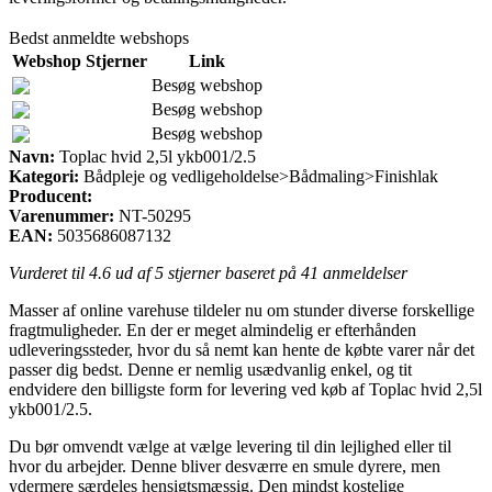
Bedst anmeldte webshops
Webshop
Stjerner
Link
Besøg webshop
Besøg webshop
Besøg webshop
Navn:
Toplac hvid 2,5l ykb001/2.5
Kategori:
Bådpleje og vedligeholdelse>Bådmaling>Finishlak
Producent:
Varenummer:
NT-50295
EAN:
5035686087132
Vurderet til
4.6
ud af 5 stjerner baseret på
41
anmeldelser
Masser af online varehuse tildeler nu om stunder diverse forskellige
fragtmuligheder. En der er meget almindelig er efterhånden
udleveringssteder, hvor du så nemt kan hente de købte varer når det
passer dig bedst. Denne er nemlig usædvanlig enkel, og tit
endvidere den billigste form for levering ved køb af Toplac hvid 2,5l
ykb001/2.5.
Du bør omvendt vælge at vælge levering til din lejlighed eller til
hvor du arbejder. Denne bliver desværre en smule dyrere, men
ydermere særdeles hensigtsmæssig. Den mindst kostelige