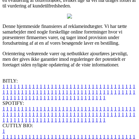
en evaluering af ordreforløbet, hvilket lige så vel må drages fordel af
til vurdering af kundetilfredsheden.
Denne hjemmeside finansieres af reklameindtægter. Vi har tætte
samarbejder med nogle forskellige online forretninger hvor vi
præsenterer firmaernes varer, og tager imod provision under
forudsætning af at en af vores besøgende laver en bestilling.
Orientering vedrørende varer og netbutikker ajourføres jævnligt,
men der gives ikke garantier imod reguleringer der potentielt er
foretaget siden nyligste opdatering af de viste informationer.
BITLY:
1
1
1
1
1
1
1
1
1
1
1
1
1
1
1
1
1
1
1
1
1
1
1
1
1
1
1
1
1
1
1
1
1
1
1
1
1
1
1
1
1
1
1
1
1
1
1
1
1
1
1
1
1
1
1
1
1
1
1
1
1
1
1
1
1
1
1
1
1
1
1
1
1
1
1
1
1
1
1
1
1
1
1
1
1
1
1
1
1
1
1
1
1
1
1
1
1
1
1
1
SPOTIFY:
1
1
1
1
1
1
1
1
1
1
1
1
1
1
1
1
1
1
1
1
1
1
1
1
1
1
1
1
1
1
1
1
1
1
1
1
1
1
1
1
1
1
1
1
1
1
1
1
1
1
1
1
1
1
1
1
1
1
1
1
1
1
1
1
1
1
1
1
1
1
1
1
1
1
1
1
1
1
1
1
1
1
1
1
1
1
1
1
1
1
1
1
1
1
1
1
1
1
1
1
CUTTLY BIO:
1
1
1
1
1
1
1
1
1
1
1
1
1
1
1
1
1
1
1
1
1
1
1
1
1
1
1
1
1
1
1
1
1
1
1
1
1