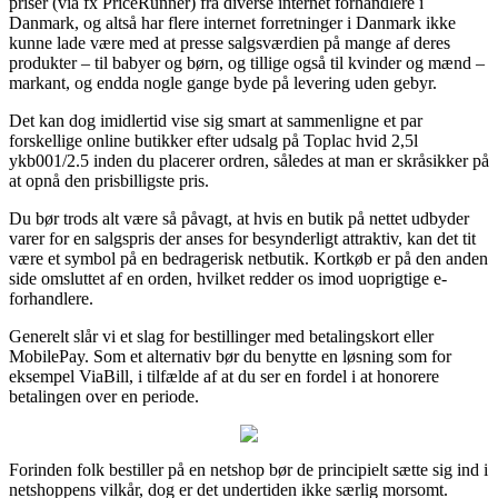
priser (via fx PriceRunner) fra diverse internet forhandlere i
Danmark, og altså har flere internet forretninger i Danmark ikke
kunne lade være med at presse salgsværdien på mange af deres
produkter – til babyer og børn, og tillige også til kvinder og mænd –
markant, og endda nogle gange byde på levering uden gebyr.
Det kan dog imidlertid vise sig smart at sammenligne et par
forskellige online butikker efter udsalg på Toplac hvid 2,5l
ykb001/2.5 inden du placerer ordren, således at man er skråsikker på
at opnå den prisbilligste pris.
Du bør trods alt være så påvagt, at hvis en butik på nettet udbyder
varer for en salgspris der anses for besynderligt attraktiv, kan det tit
være et symbol på en bedragerisk netbutik. Kortkøb er på den anden
side omsluttet af en orden, hvilket redder os imod uoprigtige e-
forhandlere.
Generelt slår vi et slag for bestillinger med betalingskort eller
MobilePay. Som et alternativ bør du benytte en løsning som for
eksempel ViaBill, i tilfælde af at du ser en fordel i at honorere
betalingen over en periode.
Forinden folk bestiller på en netshop bør de principielt sætte sig ind i
netshoppens vilkår, dog er det undertiden ikke særlig morsomt.