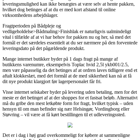
leveringsmulighed kan ikke benægtes at være selv at hente pakken,
hvilket dog betinges af at du er med kort afstand til online
virksomhedens arbejdslager.
Fragtperioden på Bådpleje og
vedligeholdelse>Bådmaling>Finishlak er naturligvis ualmindeligt
vital i tilfælde af at vi har behov for pakken nu og her, så med det
formål er det særdeles essentielt at du ser nærmere på den forventede
leveringsdato på det pågældende produkt.
Mange internet butikker byder på 1 dags fragt på mange af
butikkens varenumre, eksempelvis Toplac hvid 2,5l ykb001/2.5,
men vær påpasselig da det betinges af at ordren laves tidligere end et
aftalt klokkeslæt, med det formål at de med sikkerhed kan nå at få
dit nye produkt klargjort før lagerpersonalet får fri.
Visse internet selskaber byder på levering uden betaling, men for det
meste er det betinget af at der shoppes for et fastsat beløb. Alternativt
må du gribe den mest letkøbte form for fragt, hvilket typisk – uden
hensyn til om man befinder sig nær Helsingør, Vordingborg eller
Støvring – vil være at få kørt bestillingen til et udleveringssted.
Det er i dag i høj grad overkommeligt for købere at sammenligne