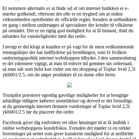
Et nemmere alternativ er at finde ud af om internet butikken er e-
mærke godkendt, eftersom det ofte er en tryghed om at online
virksomheden opretholder de officielle regler, foruden at netbutikken
en gang i mellem undersøges af specialister der kender til vilkårene
på området. Det er en rigtig god mulighed for at få bistand, ifald du
udsættes for vanskeligheder med din ordre.
I øvrigt er det klogt at kunden er på vagt for de mest vedkommende
retningslinjer der har indflydelse på bestillingen, som fx hvilken
ombytningspolitik internet webshoppen tilbyder. I den sammenhæng
er det ydermere vigtigt, at man til enhver tid gemmer sin ordremail,
så man når som helst kan vidne om sin shopping af Toplac hvid 2,5l
ykb001/2.5, om du søger produkter til en dame eller herre.
Trustpilot præsterer egentlig gavnlige muligheder for at besigtige
adskillige tidligere køberes anmeldelser og derved er det fornuftigt,
at du gennemgår internet firmaets vurderinger af Toplac hvid 2,5l
ykb001/2.5 før du placerer din ordre.
Facebook giver dig endvidere ret sikre løsninger til at få indblik i
online webshoppens kundefokus. Foruden det møder vi en række
forretninger på nettet som giver kunderne mulighed for at nedfælde