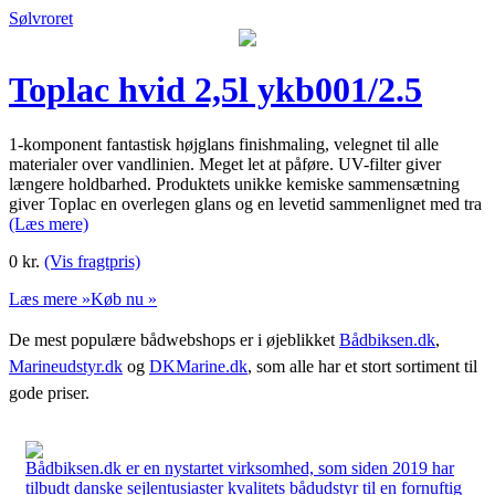
Sølvroret
Toplac hvid 2,5l ykb001/2.5
1-komponent fantastisk højglans finishmaling, velegnet til alle
materialer over vandlinien. Meget let at påføre. UV-filter giver
længere holdbarhed. Produktets unikke kemiske sammensætning
giver Toplac en overlegen glans og en levetid sammenlignet med tra
(Læs mere)
0
kr.
(Vis fragtpris)
Læs mere »
Køb nu »
De mest populære bådwebshops er i øjeblikket
Bådbiksen.dk
,
Marineudstyr.dk
og
DKMarine.dk
, som alle har et stort sortiment til
gode priser.
Bådbiksen.dk er en nystartet virksomhed, som siden 2019 har
tilbudt danske sejlentusiaster kvalitets bådudstyr til en fornuftig