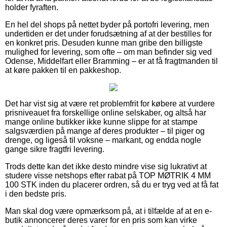
holder fyraften.
En hel del shops på nettet byder på portofri levering, men
undertiden er det under forudsætning af at der bestilles for
en konkret pris. Desuden kunne man gribe den billigste
mulighed for levering, som ofte – om man befinder sig ved
Odense, Middelfart eller Bramming – er at få fragtmanden til
at køre pakken til en pakkeshop.
Det har vist sig at være ret problemfrit for købere at vurdere
prisniveauet fra forskellige online selskaber, og altså har
mange online butikker ikke kunne slippe for at stampe
salgsværdien på mange af deres produkter – til piger og
drenge, og ligeså til voksne – markant, og endda nogle
gange sikre fragtfri levering.
Trods dette kan det ikke desto mindre vise sig lukrativt at
studere visse netshops efter rabat på TOP MØTRIK 4 MM
100 STK inden du placerer ordren, så du er tryg ved at få fat
i den bedste pris.
Man skal dog være opmærksom på, at i tilfælde af at en e-
butik annoncerer deres varer for en pris som kan virke