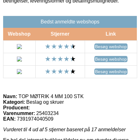
betingelser, leveringsformer og betalingsmuligheder.
Bedst anmeldte webshops
Webshop
Stjerner
Link
Besøg webshop
Besøg webshop
Besøg webshop
Navn:
TOP MØTRIK 4 MM 100 STK
Kategori:
Beslag og skruer
Producent:
Varenummer:
25403234
EAN:
7391974040509
Vurderet til
4
ud af 5 stjerner baseret på
17
anmeldelser