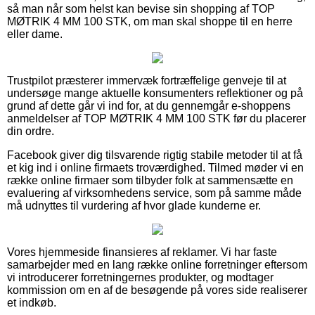
så man når som helst kan bevise sin shopping af TOP
MØTRIK 4 MM 100 STK, om man skal shoppe til en herre
eller dame.
Trustpilot præsterer immervæk fortræffelige genveje til at
undersøge mange aktuelle konsumenters reflektioner og på
grund af dette går vi ind for, at du gennemgår e-shoppens
anmeldelser af TOP MØTRIK 4 MM 100 STK før du placerer
din ordre.
Facebook giver dig tilsvarende rigtig stabile metoder til at få
et kig ind i online firmaets troværdighed. Tilmed møder vi en
række online firmaer som tilbyder folk at sammensætte en
evaluering af virksomhedens service, som på samme måde
må udnyttes til vurdering af hvor glade kunderne er.
Vores hjemmeside finansieres af reklamer. Vi har faste
samarbejder med en lang række online forretninger eftersom
vi introducerer forretningernes produkter, og modtager
kommission om en af de besøgende på vores side realiserer
et indkøb.