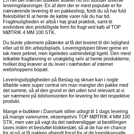
En hel del internet butikker tildeler nu om stunder diverse
leveringsløsninger. En af dem der er mest populær er for
nærværende levering til en pakkeshop, fordi du så har fuld
fleksibilitet til at hente de købte varer når du har tid.
Fragtmuligheden er altså i høj grad praktisk, samt tit
endvidere den prisbilligste form for fragt ved køb af TOP
MØTRIK 4 MM 100 STK.
Du burde ydermere påtænke at få det leveret til din lejlighed
eller ud til din arbejdsplads. Leveringstypen bliver gerne en
tak mere pebret, men ligeledes ualmindeligt ligetil. Den mest
letkøbte fragtløsning er unægtelig selv at hente produkterne,
hvilket dog kræver at du lever i nærheden af internet
webshoppens bopæl.
Leveringsdygtigheden på Beslag og skruer kan i nogle
tilfælde være super central om man mangler din pakke med
det samme, så af den grund er det uden tvivl relevant at vi
ser nærmere på tidshorisonten for levering for det respektive
produkt.
Mange e-butikker i Danmark stiller udsigt til 1 dags levering
på mange varenumre, eksempelvis TOP MØTRIK 4 MM 100
STK, men vær på vagt da det nødvendiggør at bestillingen
laves inden et besluttet klokkeslæt, så at de har en chance
for at nå at få pakken afsendt forud for at de logistikansatte