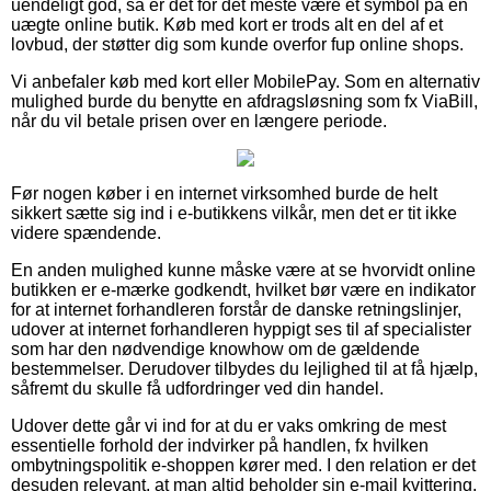
uendeligt god, så er det for det meste være et symbol på en
uægte online butik. Køb med kort er trods alt en del af et
lovbud, der støtter dig som kunde overfor fup online shops.
Vi anbefaler køb med kort eller MobilePay. Som en alternativ
mulighed burde du benytte en afdragsløsning som fx ViaBill,
når du vil betale prisen over en længere periode.
Før nogen køber i en internet virksomhed burde de helt
sikkert sætte sig ind i e-butikkens vilkår, men det er tit ikke
videre spændende.
En anden mulighed kunne måske være at se hvorvidt online
butikken er e-mærke godkendt, hvilket bør være en indikator
for at internet forhandleren forstår de danske retningslinjer,
udover at internet forhandleren hyppigt ses til af specialister
som har den nødvendige knowhow om de gældende
bestemmelser. Derudover tilbydes du lejlighed til at få hjælp,
såfremt du skulle få udfordringer ved din handel.
Udover dette går vi ind for at du er vaks omkring de mest
essentielle forhold der indvirker på handlen, fx hvilken
ombytningspolitik e-shoppen kører med. I den relation er det
desuden relevant, at man altid beholder sin e-mail kvittering,