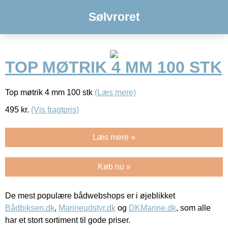
Sølvroret
TOP MØTRIK 4 MM 100 STK
Top møtrik 4 mm 100 stk
(Læs mere)
495
kr.
(Vis fragtpris)
Læs mere »
Køb nu »
De mest populære bådwebshops er i øjeblikket
Bådbiksen.dk
,
Marineudstyr.dk
og
DKMarine.dk
, som alle
har et stort sortiment til gode priser.