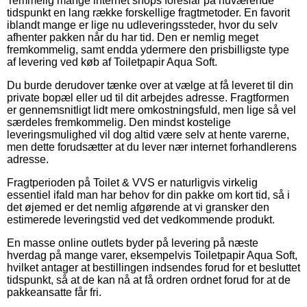
Temmelig mange internet shops foreslår på nuværende
tidspunkt en lang række forskellige fragtmetoder. En favorit
iblandt mange er lige nu udleveringssteder, hvor du selv
afhenter pakken når du har tid. Den er nemlig meget
fremkommelig, samt endda ydermere den prisbilligste type
af levering ved køb af Toiletpapir Aqua Soft.
Du burde derudover tænke over at vælge at få leveret til din
private bopæl eller ud til dit arbejdes adresse. Fragtformen
er gennemsnitligt lidt mere omkostningsfuld, men lige så vel
særdeles fremkommelig. Den mindst kostelige
leveringsmulighed vil dog altid være selv at hente varerne,
men dette forudsætter at du lever nær internet forhandlerens
adresse.
Fragtperioden på Toilet & VVS er naturligvis virkelig
essentiel ifald man har behov for din pakke om kort tid, så i
det øjemed er det nemlig afgørende at vi gransker den
estimerede leveringstid ved det vedkommende produkt.
En masse online outlets byder på levering på næste
hverdag på mange varer, eksempelvis Toiletpapir Aqua Soft,
hvilket antager at bestillingen indsendes forud for et besluttet
tidspunkt, så at de kan nå at få ordren ordnet forud for at de
pakkeansatte får fri.