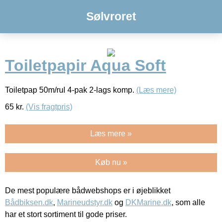
Sølvroret
Toiletpapir Aqua Soft
Toiletpap 50m/rul 4-pak 2-lags komp.
(Læs mere)
65
kr.
(Vis fragtpris)
Læs mere »
Køb nu »
De mest populære bådwebshops er i øjeblikket
Bådbiksen.dk
,
Marineudstyr.dk
og
DKMarine.dk
, som alle
har et stort sortiment til gode priser.