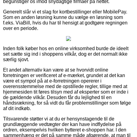
begunstiger os imod snydagtige firmaer på nettet.
Generelt slår vi et slag for kortbestillinger eller MobilePay.
Som en anden løsning kunne du vælge en løsning som
f.eks. ViaBill, hvis du har til hensigt at godtgøre regningen
over en periode.
Inden folk køber hos en online virksomhed burde de ideelt
set sætte sig ind i shoppens vilkår, dog er det normalt ikke
særlig sjovt.
Et andet alternativ kan være at se hvorvidt online
forretningen er verificeret af e-mærket, grundet at det kan
være et sympol på at e-forretningen opererer i
overensstemmelse med de opstillede regler, tillige med at
hjemmesiden tit føres tilsyn med af eksperter som er inde i
de gældende vilkår. Desuden får du lejlighed til en
håndsrækning, for så vidt du får problemstillinger som følge
af dit indkøb.
Tilsvarende støtter vi at du er hensynstagende til de
grundlæggende vedtægter der kan have indflydelse på
ordren, eksempelvis hvilken bytteret e-shoppen har. I den
sammenhæng er det på samme måde afgørende, at man til