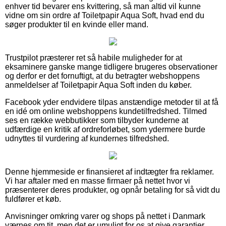
enhver tid bevarer ens kvittering, så man altid vil kunne
vidne om sin ordre af Toiletpapir Aqua Soft, hvad end du
søger produkter til en kvinde eller mand.
Trustpilot præsterer ret så habile muligheder for at
eksaminere ganske mange tidligere brugeres observationer
og derfor er det fornuftigt, at du betragter webshoppens
anmeldelser af Toiletpapir Aqua Soft inden du køber.
Facebook yder endvidere tilpas anstændige metoder til at få
en idé om online webshoppens kundetilfredshed. Tilmed
ses en række webbutikker som tilbyder kunderne at
udfærdige en kritik af ordreforløbet, som ydermere burde
udnyttes til vurdering af kundernes tilfredshed.
Denne hjemmeside er finansieret af indtægter fra reklamer.
Vi har aftaler med en masse firmaer på nettet hvor vi
præsenterer deres produkter, og opnår betaling for så vidt du
fuldfører et køb.
Anvisninger omkring varer og shops på nettet i Danmark
værnes om tit, men det er umuligt for os at give garantier