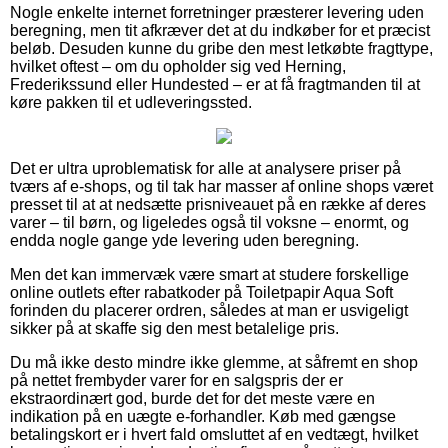
Nogle enkelte internet forretninger præsterer levering uden
beregning, men tit afkræver det at du indkøber for et præcist
beløb. Desuden kunne du gribe den mest letkøbte fragttype,
hvilket oftest – om du opholder sig ved Herning,
Frederikssund eller Hundested – er at få fragtmanden til at
køre pakken til et udleveringssted.
Det er ultra uproblematisk for alle at analysere priser på
tværs af e-shops, og til tak har masser af online shops været
presset til at at nedsætte prisniveauet på en række af deres
varer – til børn, og ligeledes også til voksne – enormt, og
endda nogle gange yde levering uden beregning.
Men det kan immervæk være smart at studere forskellige
online outlets efter rabatkoder på Toiletpapir Aqua Soft
forinden du placerer ordren, således at man er usvigeligt
sikker på at skaffe sig den mest betalelige pris.
Du må ikke desto mindre ikke glemme, at såfremt en shop
på nettet frembyder varer for en salgspris der er
ekstraordinært god, burde det for det meste være en
indikation på en uægte e-forhandler. Køb med gængse
betalingskort er i hvert fald omsluttet af en vedtægt, hvilket