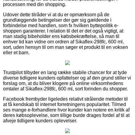
processen med din shopping.
Udover dette tilråder vi at du er opmærksom på de
grundlæggende betingelser der gør sig gældende i
forbindelse med handlen, som fx hvilken byttepolitik e-
shoppen garanterer. I relation til det er det også vigtigt, at
man stadig bibeholder ens købsbekræftelse, så man til
enhver tid kan vidne om ordren af Sikaflex-298fc, 600 ml,
sort, uden hensyn til om man søger et produkt til en voksen
eller et barn.
Trustpilot tilbyder en lang række stabile chancer for at tyde
diverse tidligere kunders opfattelser og af den grund stiller vi
forslag om, at du bliver klogere på online virksomhedens
omtaler af Sikaflex-298fc, 600 ml, sort forinden du shopper.
Facebook frembyder ligeledes relativt strålende metoder til
at få kendskab til internet forretningens popularitet. Tilmed
ses mange e-forhandlere hvor kunder kan notere en kritik af
deres købsoplevelse, som tillige burde drages fordel af til at
afveje tidligere kunders oplevelser.