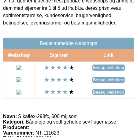
Vi har gennemgået de mest populære webshops og anmeldt
dem med stjerner fra 1 til 5 ud fra bl.a. deres prisniveau,
sortimentstørrelse, kundeservice, brugervenlighed,
betingelser, leveringsformer og betalingsmuligheder.
Bedst anmeldte webshops
Webshop
Stjerner
Link
Besøg webshop
Besøg webshop
Besøg webshop
Navn:
Sikaflex-298fc, 600 ml, sort
Kategori:
Bådpleje og vedligeholdelse>Fugemasse
Producent:
Varenummer:
NT-111623