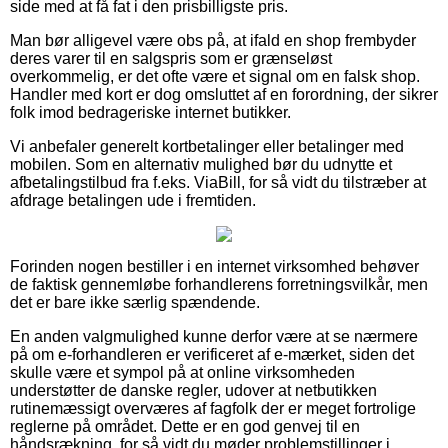
side med at få fat i den prisbilligste pris.
Man bør alligevel være obs på, at ifald en shop frembyder
deres varer til en salgspris som er grænseløst
overkommelig, er det ofte være et signal om en falsk shop.
Handler med kort er dog omsluttet af en forordning, der sikrer
folk imod bedrageriske internet butikker.
Vi anbefaler generelt kortbetalinger eller betalinger med
mobilen. Som en alternativ mulighed bør du udnytte et
afbetalingstilbud fra f.eks. ViaBill, for så vidt du tilstræber at
afdrage betalingen ude i fremtiden.
Forinden nogen bestiller i en internet virksomhed behøver
de faktisk gennemløbe forhandlerens forretningsvilkår, men
det er bare ikke særlig spændende.
En anden valgmulighed kunne derfor være at se nærmere
på om e-forhandleren er verificeret af e-mærket, siden det
skulle være et sympol på at online virksomheden
understøtter de danske regler, udover at netbutikken
rutinemæssigt overværes af fagfolk der er meget fortrolige
reglerne på området. Dette er en god genvej til en
håndsrækning, for så vidt du møder problemstillinger i