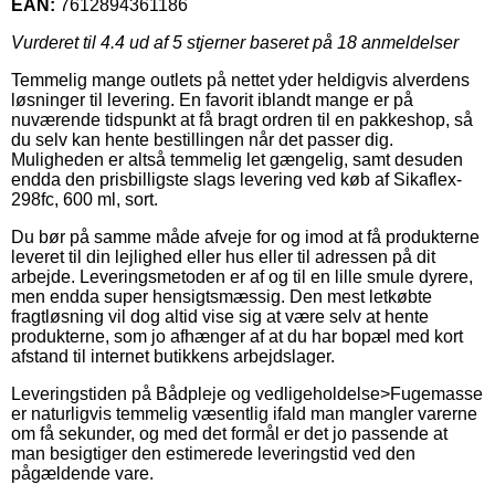
EAN:
7612894361186
Vurderet til
4.4
ud af 5 stjerner baseret på
18
anmeldelser
Temmelig mange outlets på nettet yder heldigvis alverdens
løsninger til levering. En favorit iblandt mange er på
nuværende tidspunkt at få bragt ordren til en pakkeshop, så
du selv kan hente bestillingen når det passer dig.
Muligheden er altså temmelig let gængelig, samt desuden
endda den prisbilligste slags levering ved køb af Sikaflex-
298fc, 600 ml, sort.
Du bør på samme måde afveje for og imod at få produkterne
leveret til din lejlighed eller hus eller til adressen på dit
arbejde. Leveringsmetoden er af og til en lille smule dyrere,
men endda super hensigtsmæssig. Den mest letkøbte
fragtløsning vil dog altid vise sig at være selv at hente
produkterne, som jo afhænger af at du har bopæl med kort
afstand til internet butikkens arbejdslager.
Leveringstiden på Bådpleje og vedligeholdelse>Fugemasse
er naturligvis temmelig væsentlig ifald man mangler varerne
om få sekunder, og med det formål er det jo passende at
man besigtiger den estimerede leveringstid ved den
pågældende vare.