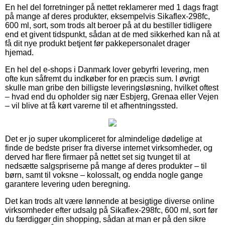
En hel del forretninger på nettet reklamerer med 1 dags fragt
på mange af deres produkter, eksempelvis Sikaflex-298fc,
600 ml, sort, som trods alt beroer på at du bestiller tidligere
end et givent tidspunkt, sådan at de med sikkerhed kan nå at
få dit nye produkt betjent før pakkepersonalet drager
hjemad.
En hel del e-shops i Danmark lover gebyrfri levering, men
ofte kun såfremt du indkøber for en præcis sum. I øvrigt
skulle man gribe den billigste leveringsløsning, hvilket oftest
– hvad end du opholder sig nær Esbjerg, Grenaa eller Vejen
– vil blive at få kørt varerne til et afhentningssted.
Det er jo super ukompliceret for almindelige dødelige at
finde de bedste priser fra diverse internet virksomheder, og
derved har flere firmaer på nettet set sig tvunget til at
nedsætte salgspriserne på mange af deres produkter – til
børn, samt til voksne – kolossalt, og endda nogle gange
garantere levering uden beregning.
Det kan trods alt være lønnende at besigtige diverse online
virksomheder efter udsalg på Sikaflex-298fc, 600 ml, sort før
du færdiggør din shopping, sådan at man er på den sikre