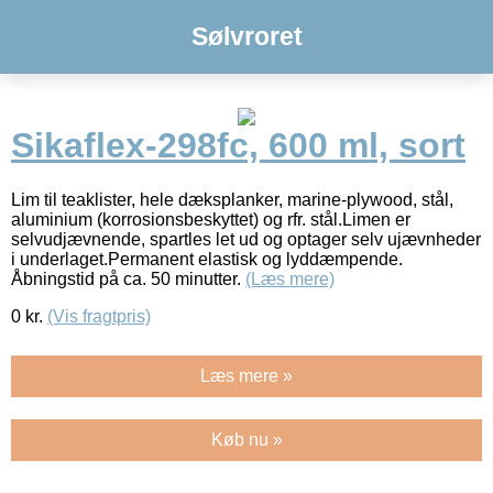
Sølvroret
Sikaflex-298fc, 600 ml, sort
Lim til teaklister, hele dæksplanker, marine-plywood, stål,
aluminium (korrosionsbeskyttet) og rfr. stål.Limen er
selvudjævnende, spartles let ud og optager selv ujævnheder
i underlaget.Permanent elastisk og lyddæmpende.
Åbningstid på ca. 50 minutter.
(Læs mere)
0
kr.
(Vis fragtpris)
Læs mere »
Køb nu »