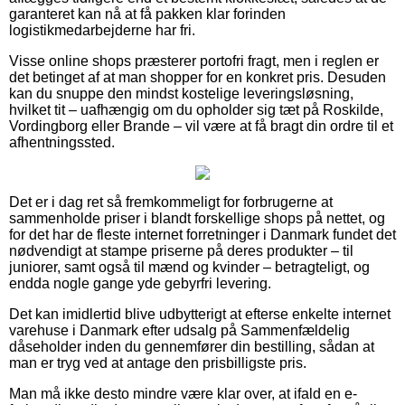
garanteret kan nå at få pakken klar forinden
logistikmedarbejderne har fri.
Visse online shops præsterer portofri fragt, men i reglen er
det betinget af at man shopper for en konkret pris. Desuden
kan du snuppe den mindst kostelige leveringsløsning,
hvilket tit – uafhængig om du opholder sig tæt på Roskilde,
Vordingborg eller Brande – vil være at få bragt din ordre til et
afhentningssted.
Det er i dag ret så fremkommeligt for forbrugerne at
sammenholde priser i blandt forskellige shops på nettet, og
for det har de fleste internet forretninger i Danmark fundet det
nødvendigt at stampe priserne på deres produkter – til
juniorer, samt også til mænd og kvinder – betragteligt, og
endda nogle gange yde gebyrfri levering.
Det kan imidlertid blive udbytterigt at efterse enkelte internet
varehuse i Danmark efter udsalg på Sammenfældelig
dåseholder inden du gennemfører din bestilling, sådan at
man er tryg ved at antage den prisbilligste pris.
Man må ikke desto mindre være klar over, at ifald en e-