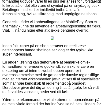
forhandler udbyder varer til en pris der anses for uforståeligt
letkøbt, så er det ofte være et symbol på en snydagtig butik.
Betalinger med kort er imidlertid indbefattet af en
foranstaltning, hvilket sikrer dig imod uoprigtige netshops.
Generelt tilråder vi kortbetalinger eller MobilePay. Som et
alternativ kunne du anvende en afbetalingsløsning fra f.eks.
ViaBill, når du higer efter at dække pengene over tid.
Inden folk køber på en shop behøver de reelt læse
netshoppens handelsbetingelser, dog er det typisk ikke
super interessant.
En anden løsning kan derfor være at bemærke om e-
forhandleren er e-mærke godkendt, som skulle være en
erklæring om at internet webshoppen opererer i
overensstemmelse med de gældende danske regler, tillige
med at internet virksomheden jævnligt ses til af specialister
som har nøje kendskab til reglementet på området.
Derudover giver det dig anledning til at få hjælp, for så vidt
du forvoldes vanskeligheder ved dit køb.
Ydermere rekommanderer vi at køberen er opmærksom på
de mest vitale forhold der har indflydelse på bestillingen, for