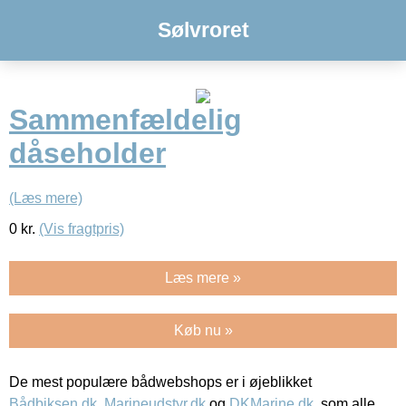
Sølvroret
Sammenfældelig
dåseholder
(Læs mere)
0
kr.
(Vis fragtpris)
Læs mere »
Køb nu »
De mest populære bådwebshops er i øjeblikket
Bådbiksen.dk
,
Marineudstyr.dk
og
DKMarine.dk
, som alle