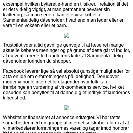
eksempel hvilken bytteret e-handlen tilsikrer. I relation til det
er det virkelig vigtigt, at man permanent bevarer sin
kvittering, så man senere kan eftervise købet af
Sammenfældelig dåseholder, hvad end man leder efter en
vare til en voksen eller et barn.
Trustpilot yder altid gavnlige genveje til at læse ret mange
aktuelle køberes meninger og på grund af dette går vi ind for,
at du verificerer e-forhandlerens kritik af Sammenfældelig
dåseholder forinden du shopper.
Facebook leverer lige så vel absolut gunstige muligheder for
at få en idé om e-forretningens pålidelighed. Derudover
møder vi nogle internet foretagender hvor folk kan
frembringe en vurdering af virksomhedens service, hvilket
desuden kan benyttes til at danne dig et indtryk af kundernes
tilfredshed.
Websitet er finansieret af annonceindtægter. Vi har tætte
samarbejder med en gruppe af internet selskaber i form af at
vi markedsfører forretningernes varer, og tager imod honorar