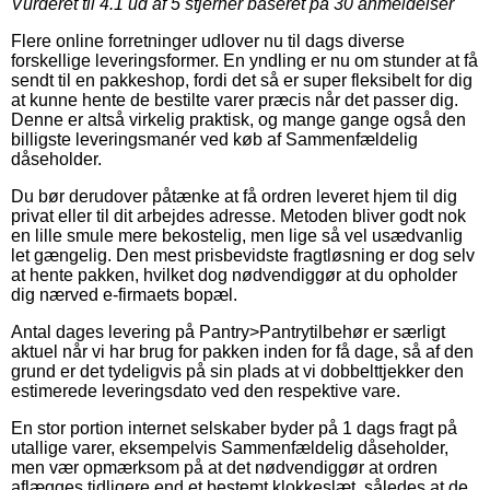
Vurderet til
4.1
ud af 5 stjerner baseret på
30
anmeldelser
Flere online forretninger udlover nu til dags diverse
forskellige leveringsformer. En yndling er nu om stunder at få
sendt til en pakkeshop, fordi det så er super fleksibelt for dig
at kunne hente de bestilte varer præcis når det passer dig.
Denne er altså virkelig praktisk, og mange gange også den
billigste leveringsmanér ved køb af Sammenfældelig
dåseholder.
Du bør derudover påtænke at få ordren leveret hjem til dig
privat eller til dit arbejdes adresse. Metoden bliver godt nok
en lille smule mere bekostelig, men lige så vel usædvanlig
let gængelig. Den mest prisbevidste fragtløsning er dog selv
at hente pakken, hvilket dog nødvendiggør at du opholder
dig nærved e-firmaets bopæl.
Antal dages levering på Pantry>Pantrytilbehør er særligt
aktuel når vi har brug for pakken inden for få dage, så af den
grund er det tydeligvis på sin plads at vi dobbelttjekker den
estimerede leveringsdato ved den respektive vare.
En stor portion internet selskaber byder på 1 dags fragt på
utallige varer, eksempelvis Sammenfældelig dåseholder,
men vær opmærksom på at det nødvendiggør at ordren
aflægges tidligere end et bestemt klokkeslæt, således at de