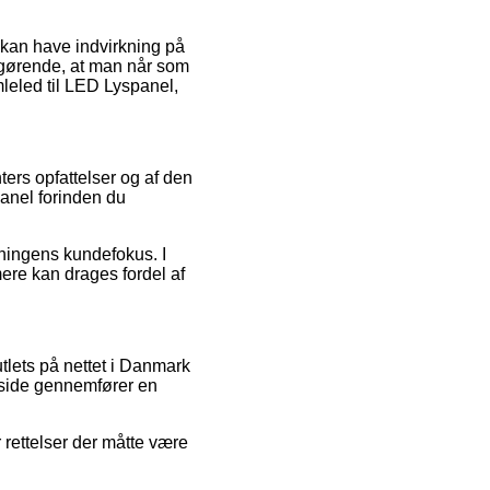
 kan have indvirkning på
afgørende, at man når som
leled til LED Lyspanel,
ters opfattelser og af den
panel forinden du
tningens kundefokus. I
mere kan drages fordel af
tlets på nettet i Danmark
 side gennemfører en
 rettelser der måtte være