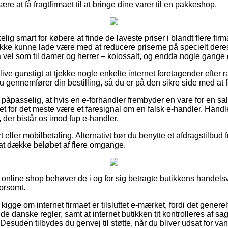
ære at få fragtfirmaet til at bringe dine varer til en pakkeshop.
elig smart for købere at finde de laveste priser i blandt flere firm
er ikke kunne lade være med at reducere priserne på specielt deres
så vel som til damer og herrer – kolossalt, og endda nogle gange g
ve gunstigt at tjekke nogle enkelte internet foretagender efter 
gennemfører din bestilling, så du er på den sikre side med at få
 påpasselig, at hvis en e-forhandler frembyder en vare for en sa
det for det meste være et faresignal om en falsk e-handler. Handle
, der bistår os imod fup e-handler.
 eller mobilbetaling. Alternativt bør du benytte et afdragstilbud 
 at dække beløbet af flere omgange.
online shop behøver de i og for sig betragte butikkens handelsvi
orsomt.
t kigge om internet firmaet er tilsluttet e-mærket, fordi det generel
 de danske regler, samt at internet butikken tit kontrolleres af s
esuden tilbydes du genvej til støtte, når du bliver udsat for va