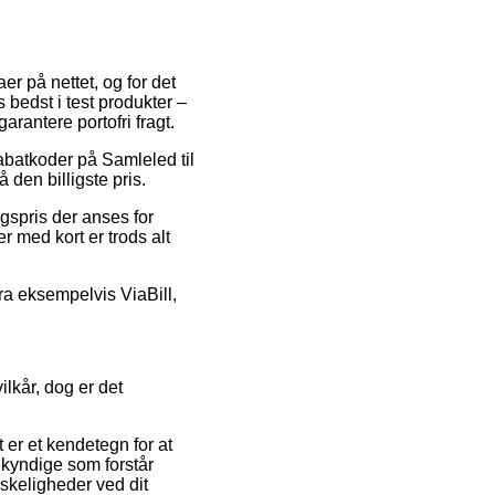
aer på nettet, og for det
 bedst i test produkter –
arantere portofri fragt.
rabatkoder på Samleled til
 den billigste pris.
lgspris der anses for
r med kort er trods alt
fra eksempelvis ViaBill,
lkår, dog er det
t er et kendetegn for at
agkyndige som forstår
nskeligheder ved dit