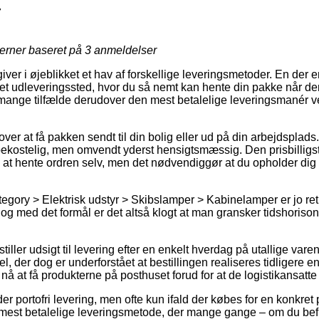
7
jerner baseret på
3
anmeldelser
giver i øjeblikket et hav af forskellige leveringsmetoder. En der e
il et udleveringssted, hvor du så nemt kan hente din pakke når der 
i mange tilfælde derudover den mest betalelige leveringsmanér v
er at få pakken sendt til din bolig eller ud på din arbejdsplads
bekostelig, men omvendt yderst hensigtsmæssig. Den prisbilligs
e at hente ordren selv, men det nødvendiggør at du opholder dig i 
tegory > Elektrisk udstyr > Skibslamper > Kabinelamper er jo ret
 og med det formål er det altså klogt at man gransker tidshorison
stiller udsigt til levering efter en enkelt hverdag på utallige va
, der dog er underforstået at bestillingen realiseres tidligere e
nå at få produkterne på posthuset forud for at de logistikansatte 
yder portofri levering, men ofte kun ifald der købes for en konkre
 mest betalelige leveringsmetode, der mange gange – om du bef