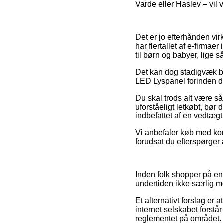
Varde eller Haslev – vil v
Det er jo efterhånden virk
har flertallet af e-firma
til børn og babyer, lige 
Det kan dog stadigvæk bli
LED Lyspanel forinden du 
Du skal trods alt være så
uforståeligt letkøbt, bør 
indbefattet af en vedtægt
Vi anbefaler køb med kort
forudsat du efterspørger
Inden folk shopper på en 
undertiden ikke særlig m
Et alternativt forslag er a
internet selskabet forstår
reglementet på området. D