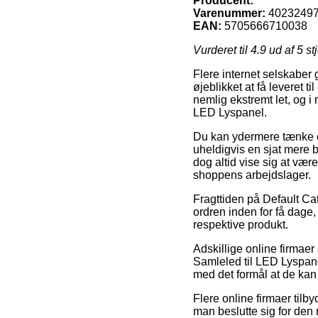
Producent:
Varenummer:
4023249
EAN:
5705666710038
Vurderet til
4.9
ud af 5 st
Flere internet selskaber 
øjeblikket at få leveret t
nemlig ekstremt let, og 
LED Lyspanel.
Du kan ydermere tænke ov
uheldigvis en sjat mere 
dog altid vise sig at vær
shoppens arbejdslager.
Fragttiden på Default Ca
ordren inden for få dage,
respektive produkt.
Adskillige online firmaer 
Samleled til LED Lyspanel
med det formål at de kan 
Flere online firmaer tilb
man beslutte sig for den