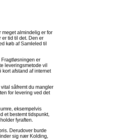
r meget almindelig er for
er tid til det. Den er
ed køb af Samleled til
. Fragtløsningen er
te leveringsmetode vil
kort afstand af internet
 vital såfremt du mangler
ten for levering ved det
renumre, eksempelvis
nd et bestemt tidspunkt,
holder fyraften.
t pris. Derudover burde
inder sig nær Kolding,