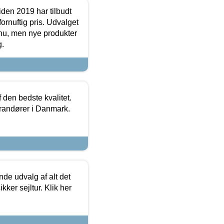
den 2019 har tilbudt
fornuftig pris. Udvalget
u, men nye produkter
g.
den bedste kvalitet.
erandører i Danmark.
de udvalg af alt det
kker sejltur. Klik her