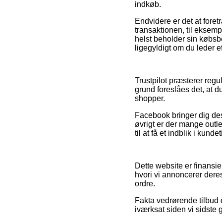
indkøb.
Endvidere er det at fore
transaktionen, til eksemp
helst beholder sin købsb
ligegyldigt om du leder ef
Trustpilot præsterer regu
grund foreslåes det, at 
shopper.
Facebook bringer dig desu
øvrigt er der mange outle
til at få et indblik i kund
Dette website er finansi
hvori vi annoncerer dere
ordre.
Fakta vedrørende tilbud 
iværksat siden vi sidst