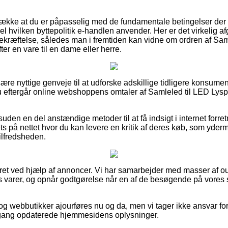
trække at du er påpasselig med de fundamentale betingelser der
el hvilken byttepolitik e-handlen anvender. Her er det virkelig 
ekræftelse, således man i fremtiden kan vidne om ordren af Sam
ter en vare til en dame eller herre.
lære nyttige genveje til at udforske adskillige tidligere konsumen
du eftergår online webshoppens omtaler af Samleled til LED Lys
den en del anstændige metoder til at få indsigt i internet forre
ts på nettet hvor du kan levere en kritik af deres køb, som yder
etilfredsheden.
eret ved hjælp af annoncer. Vi har samarbejder med masser af ou
s varer, og opnår godtgørelse når en af de besøgende på vores
og webbutikker ajourføres nu og da, men vi tager ikke ansvar for
e gang opdaterede hjemmesidens oplysninger.