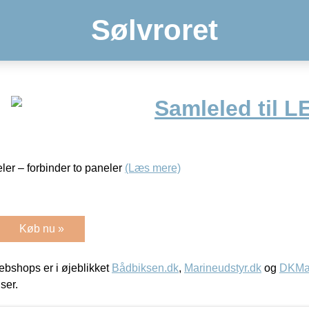
Sølvroret
Samleled til L
ler – forbinder to paneler
(Læs mere)
Køb nu »
bshops er i øjeblikket
Bådbiksen.dk
,
Marineudstyr.dk
og
DKMar
iser.