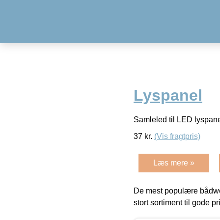
Lyspanel
Samleled til LED lyspane
37
kr.
(Vis fragtpris)
Læs mere »
De mest populære bådwe
stort sortiment til gode pr