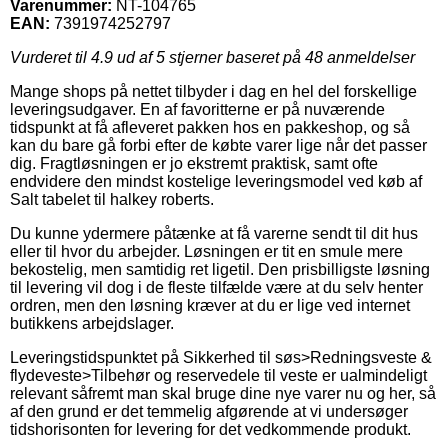
Varenummer:
NT-104765
EAN:
7391974252797
Vurderet til
4.9
ud af 5 stjerner baseret på
48
anmeldelser
Mange shops på nettet tilbyder i dag en hel del forskellige
leveringsudgaver. En af favoritterne er på nuværende
tidspunkt at få afleveret pakken hos en pakkeshop, og så
kan du bare gå forbi efter de købte varer lige når det passer
dig. Fragtløsningen er jo ekstremt praktisk, samt ofte
endvidere den mindst kostelige leveringsmodel ved køb af
Salt tabelet til halkey roberts.
Du kunne ydermere påtænke at få varerne sendt til dit hus
eller til hvor du arbejder. Løsningen er tit en smule mere
bekostelig, men samtidig ret ligetil. Den prisbilligste løsning
til levering vil dog i de fleste tilfælde være at du selv henter
ordren, men den løsning kræver at du er lige ved internet
butikkens arbejdslager.
Leveringstidspunktet på Sikkerhed til søs>Redningsveste &
flydeveste>Tilbehør og reservedele til veste er ualmindeligt
relevant såfremt man skal bruge dine nye varer nu og her, så
af den grund er det temmelig afgørende at vi undersøger
tidshorisonten for levering for det vedkommende produkt.