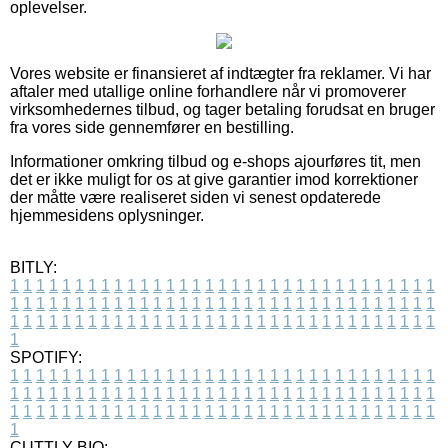
oplevelser.
Vores website er finansieret af indtægter fra reklamer. Vi har
aftaler med utallige online forhandlere når vi promoverer
virksomhedernes tilbud, og tager betaling forudsat en bruger
fra vores side gennemfører en bestilling.
Informationer omkring tilbud og e-shops ajourføres tit, men
det er ikke muligt for os at give garantier imod korrektioner
der måtte være realiseret siden vi senest opdaterede
hjemmesidens oplysninger.
BITLY:
1
1
1
1
1
1
1
1
1
1
1
1
1
1
1
1
1
1
1
1
1
1
1
1
1
1
1
1
1
1
1
1
1
1
1
1
1
1
1
1
1
1
1
1
1
1
1
1
1
1
1
1
1
1
1
1
1
1
1
1
1
1
1
1
1
1
1
1
1
1
1
1
1
1
1
1
1
1
1
1
1
1
1
1
1
1
1
1
1
1
1
1
1
1
1
1
1
1
1
1
SPOTIFY:
1
1
1
1
1
1
1
1
1
1
1
1
1
1
1
1
1
1
1
1
1
1
1
1
1
1
1
1
1
1
1
1
1
1
1
1
1
1
1
1
1
1
1
1
1
1
1
1
1
1
1
1
1
1
1
1
1
1
1
1
1
1
1
1
1
1
1
1
1
1
1
1
1
1
1
1
1
1
1
1
1
1
1
1
1
1
1
1
1
1
1
1
1
1
1
1
1
1
1
1
CUTTLY BIO: