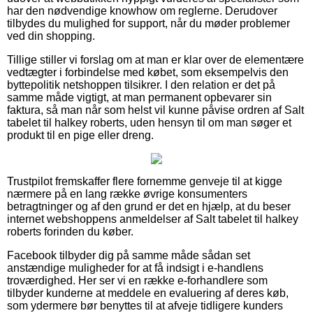
har den nødvendige knowhow om reglerne. Derudover
tilbydes du mulighed for support, når du møder problemer
ved din shopping.
Tillige stiller vi forslag om at man er klar over de elementære
vedtægter i forbindelse med købet, som eksempelvis den
byttepolitik netshoppen tilsikrer. I den relation er det på
samme måde vigtigt, at man permanent opbevarer sin
faktura, så man når som helst vil kunne påvise ordren af Salt
tabelet til halkey roberts, uden hensyn til om man søger et
produkt til en pige eller dreng.
Trustpilot fremskaffer flere fornemme genveje til at kigge
nærmere på en lang række øvrige konsumenters
betragtninger og af den grund er det en hjælp, at du beser
internet webshoppens anmeldelser af Salt tabelet til halkey
roberts forinden du køber.
Facebook tilbyder dig på samme måde sådan set
anstændige muligheder for at få indsigt i e-handlens
troværdighed. Her ser vi en række e-forhandlere som
tilbyder kunderne at meddele en evaluering af deres køb,
som ydermere bør benyttes til at afveje tidligere kunders