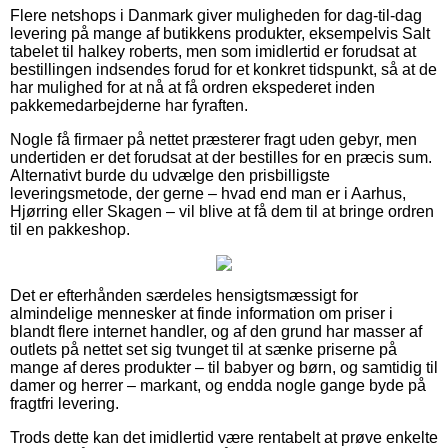
Flere netshops i Danmark giver muligheden for dag-til-dag
levering på mange af butikkens produkter, eksempelvis Salt
tabelet til halkey roberts, men som imidlertid er forudsat at
bestillingen indsendes forud for et konkret tidspunkt, så at de
har mulighed for at nå at få ordren ekspederet inden
pakkemedarbejderne har fyraften.
Nogle få firmaer på nettet præsterer fragt uden gebyr, men
undertiden er det forudsat at der bestilles for en præcis sum.
Alternativt burde du udvælge den prisbilligste
leveringsmetode, der gerne – hvad end man er i Aarhus,
Hjørring eller Skagen – vil blive at få dem til at bringe ordren
til en pakkeshop.
Det er efterhånden særdeles hensigtsmæssigt for
almindelige mennesker at finde information om priser i
blandt flere internet handler, og af den grund har masser af
outlets på nettet set sig tvunget til at sænke priserne på
mange af deres produkter – til babyer og børn, og samtidig til
damer og herrer – markant, og endda nogle gange byde på
fragtfri levering.
Trods dette kan det imidlertid være rentabelt at prøve enkelte