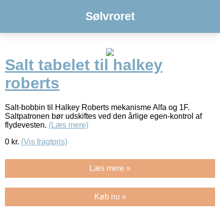
Sølvroret
Salt tabelet til halkey
roberts
Salt-bobbin til Halkey Roberts mekanisme Alfa og 1F.
Saltpatronen bør udskiftes ved den årlige egen-kontrol af
flydevesten.
(Læs mere)
0
kr.
(Vis fragtpris)
Læs mere »
Køb nu »