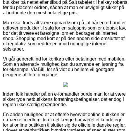
butikker på nettet efter tilbud på Salt tabelet til halkey roberts
før du placerer ordren, sådan at man er usvigeligt sikker på
at indhente den mest betalelige pris.
Man skal trods alt være opmærksom på, at når en e-handler
udlover produkter til salg for en salgspris som er utopisk lav,
bør det tit være et faresignal om en bedragerisk internet
shop. Shopping med kort er på den anden side omsluttet af
et regulativ, som redder en imod uoprigtige internet
selskaber.
Vi går generelt ind for kortkøb eller betalinger med mobilen.
Som en alternativ mulighed kan du anvende en løsning fra
for eksempel ViaBill, for så vidt du hellere vil godtgøre
pengene af flere omgange.
Inden folk handler på en e-forhandler burde man for at være
sikker tyde netbutikkens forretningsbetingelser, det er dog i
reglen ikke særlig spændende.
En anden mulighed er at efterse hvorvidt online butikken er
e-mærket medlem, fordi det længe har været et kendetegn
for at online butikken tilslutter sig de officielle danske regler,
udover at webbutikken hyppigt vurderes af specialister som