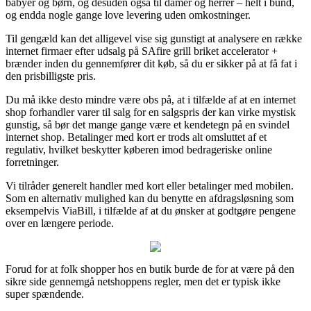
babyer og børn, og desuden også til damer og herrer – helt i bund,
og endda nogle gange love levering uden omkostninger.
Til gengæld kan det alligevel vise sig gunstigt at analysere en række
internet firmaer efter udsalg på SAfire grill briket accelerator +
brænder inden du gennemfører dit køb, så du er sikker på at få fat i
den prisbilligste pris.
Du må ikke desto mindre være obs på, at i tilfælde af at en internet
shop forhandler varer til salg for en salgspris der kan virke mystisk
gunstig, så bør det mange gange være et kendetegn på en svindel
internet shop. Betalinger med kort er trods alt omsluttet af et
regulativ, hvilket beskytter køberen imod bedrageriske online
forretninger.
Vi tilråder generelt handler med kort eller betalinger med mobilen.
Som en alternativ mulighed kan du benytte en afdragsløsning som
eksempelvis ViaBill, i tilfælde af at du ønsker at godtgøre pengene
over en længere periode.
Forud for at folk shopper hos en butik burde de for at være på den
sikre side gennemgå netshoppens regler, men det er typisk ikke
super spændende.