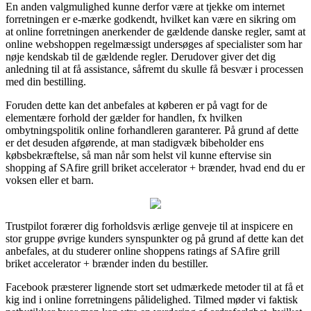
En anden valgmulighed kunne derfor være at tjekke om internet
forretningen er e-mærke godkendt, hvilket kan være en sikring om
at online forretningen anerkender de gældende danske regler, samt at
online webshoppen regelmæssigt undersøges af specialister som har
nøje kendskab til de gældende regler. Derudover giver det dig
anledning til at få assistance, såfremt du skulle få besvær i processen
med din bestilling.
Foruden dette kan det anbefales at køberen er på vagt for de
elementære forhold der gælder for handlen, fx hvilken
ombytningspolitik online forhandleren garanterer. På grund af dette
er det desuden afgørende, at man stadigvæk bibeholder ens
købsbekræftelse, så man når som helst vil kunne eftervise sin
shopping af SAfire grill briket accelerator + brænder, hvad end du er
voksen eller et barn.
Trustpilot forærer dig forholdsvis ærlige genveje til at inspicere en
stor gruppe øvrige kunders synspunkter og på grund af dette kan det
anbefales, at du studerer online shoppens ratings af SAfire grill
briket accelerator + brænder inden du bestiller.
Facebook præsterer lignende stort set udmærkede metoder til at få et
kig ind i online forretningens pålidelighed. Tilmed møder vi faktisk