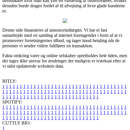
netbutikker hvor man kan ytre en vurdering af ordreforløbet, hvilket
desuden burde drages fordel af til afvejning af hvor glade kunderne
er.
Denne side finansieres af annonceindtægter. Vi har et fast
samarbejde med en samling af internet foretagender i form af at vi
promoverer forretningernes tilbud, og tager imod betaling når de
personer vi sender videre fuldfører en transaktion.
Fakta omkring varer og online selskaber opretholdes hele tiden, men
der tages ikke ansvar for ændringer der muligvis er iværksat efter at
vi sidst opdaterede websitets data.
BITLY:
1
1
1
1
1
1
1
1
1
1
1
1
1
1
1
1
1
1
1
1
1
1
1
1
1
1
1
1
1
1
1
1
1
1
1
1
1
1
1
1
1
1
1
1
1
1
1
1
1
1
1
1
1
1
1
1
1
1
1
1
1
1
1
1
1
1
1
1
1
1
1
1
1
1
1
1
1
1
1
1
1
1
1
1
1
1
1
1
1
1
1
1
1
1
1
1
1
1
1
1
SPOTIFY:
1
1
1
1
1
1
1
1
1
1
1
1
1
1
1
1
1
1
1
1
1
1
1
1
1
1
1
1
1
1
1
1
1
1
1
1
1
1
1
1
1
1
1
1
1
1
1
1
1
1
1
1
1
1
1
1
1
1
1
1
1
1
1
1
1
1
1
1
1
1
1
1
1
1
1
1
1
1
1
1
1
1
1
1
1
1
1
1
1
1
1
1
1
1
1
1
1
1
1
1
CUTTLY BIO:
1