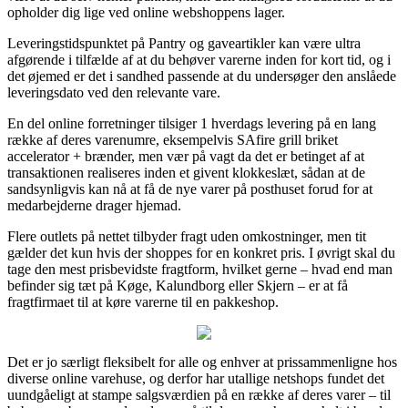
opholder dig lige ved online webshoppens lager.
Leveringstidspunktet på Pantry og gaveartikler kan være ultra
afgørende i tilfælde af at du behøver varerne inden for kort tid, og i
det øjemed er det i sandhed passende at du undersøger den anslåede
leveringsdato ved den relevante vare.
En del online forretninger tilsiger 1 hverdags levering på en lang
række af deres varenumre, eksempelvis SAfire grill briket
accelerator + brænder, men vær på vagt da det er betinget af at
transaktionen realiseres inden et givent klokkeslæt, sådan at de
sandsynligvis kan nå at få de nye varer på posthuset forud for at
medarbejderne drager hjemad.
Flere outlets på nettet tilbyder fragt uden omkostninger, men tit
gælder det kun hvis der shoppes for en konkret pris. I øvrigt skal du
tage den mest prisbevidste fragtform, hvilket gerne – hvad end man
befinder sig tæt på Køge, Kalundborg eller Skjern – er at få
fragtfirmaet til at køre varerne til en pakkeshop.
Det er jo særligt fleksibelt for alle og enhver at prissammenligne hos
diverse online varehuse, og derfor har utallige netshops fundet det
uundgåeligt at stampe salgsværdien på en række af deres varer – til