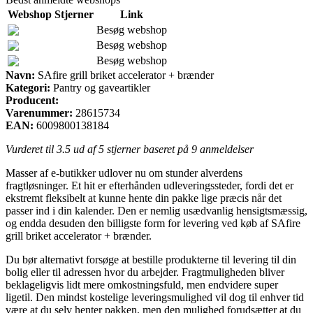
Webshop
Stjerner
Link
Besøg webshop
Besøg webshop
Besøg webshop
Navn:
SAfire grill briket accelerator + brænder
Kategori:
Pantry og gaveartikler
Producent:
Varenummer:
28615734
EAN:
6009800138184
Vurderet til
3.5
ud af 5 stjerner baseret på
9
anmeldelser
Masser af e-butikker udlover nu om stunder alverdens
fragtløsninger. Et hit er efterhånden udleveringssteder, fordi det er
ekstremt fleksibelt at kunne hente din pakke lige præcis når det
passer ind i din kalender. Den er nemlig usædvanlig hensigtsmæssig,
og endda desuden den billigste form for levering ved køb af SAfire
grill briket accelerator + brænder.
Du bør alternativt forsøge at bestille produkterne til levering til din
bolig eller til adressen hvor du arbejder. Fragtmuligheden bliver
beklageligvis lidt mere omkostningsfuld, men endvidere super
ligetil. Den mindst kostelige leveringsmulighed vil dog til enhver tid
være at du selv henter pakken, men den mulighed forudsætter at du