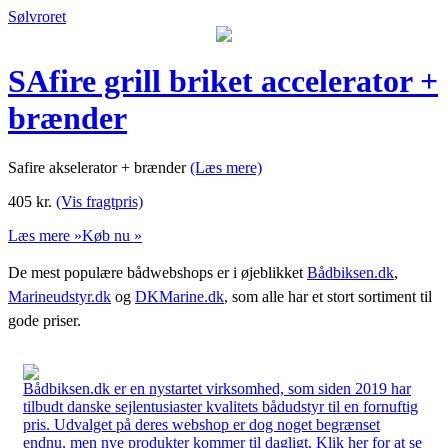
Sølvroret
SAfire grill briket accelerator +
brænder
Safire akselerator + brænder
(Læs mere)
405
kr.
(Vis fragtpris)
Læs mere »
Køb nu »
De mest populære bådwebshops er i øjeblikket
Bådbiksen.dk
,
Marineudstyr.dk
og
DKMarine.dk
, som alle har et stort sortiment til
gode priser.
Bådbiksen.dk er en nystartet virksomhed, som siden 2019 har
tilbudt danske sejlentusiaster kvalitets bådudstyr til en fornuftig
pris. Udvalget på deres webshop er dog noget begrænset
endnu, men nye produkter kommer til dagligt. Klik her for at se