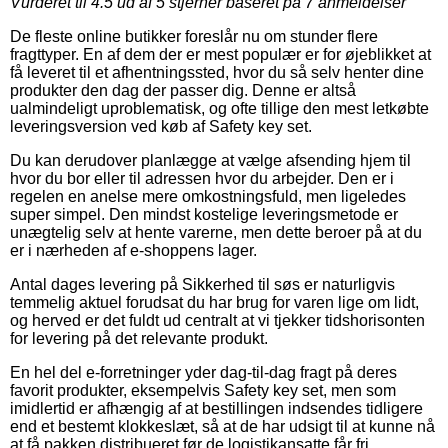
Vurderet til
4.5
ud af 5 stjerner baseret på
7
anmeldelser
De fleste online butikker foreslår nu om stunder flere
fragttyper. En af dem der er mest populær er for øjeblikket at
få leveret til et afhentningssted, hvor du så selv henter dine
produkter den dag der passer dig. Denne er altså
ualmindeligt uproblematisk, og ofte tillige den mest letkøbte
leveringsversion ved køb af Safety key set.
Du kan derudover planlægge at vælge afsending hjem til
hvor du bor eller til adressen hvor du arbejder. Den er i
regelen en anelse mere omkostningsfuld, men ligeledes
super simpel. Den mindst kostelige leveringsmetode er
unægtelig selv at hente varerne, men dette beroer på at du
er i nærheden af e-shoppens lager.
Antal dages levering på Sikkerhed til søs er naturligvis
temmelig aktuel forudsat du har brug for varen lige om lidt,
og herved er det fuldt ud centralt at vi tjekker tidshorisonten
for levering på det relevante produkt.
En hel del e-forretninger yder dag-til-dag fragt på deres
favorit produkter, eksempelvis Safety key set, men som
imidlertid er afhængig af at bestillingen indsendes tidligere
end et bestemt klokkeslæt, så at de har udsigt til at kunne nå
at få pakken distribueret før de logistikansatte får fri.