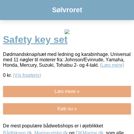
Sølvroret
Safety key set
Dødmandsknap/sæt med ledning og karabinhage. Universal
med 11 nøgler til moterer fra: Johnson/Evinrude, Yamaha,
Honda, Mercury, Suzuki, Tohatsu 2- og 4-takt.
(Læs mere)
0
kr.
(Vis fragtpris)
Læs mere »
Køb nu »
De mest populære bådwebshops er i øjeblikket
Bådbiksen.dk
,
Marineudstyr.dk
og
DKMarine.dk
, som alle