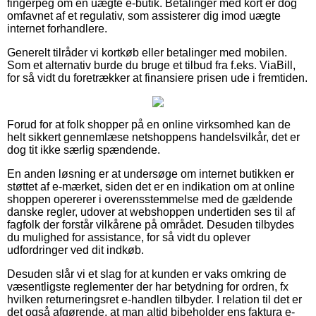
fingerpeg om en uægte e-butik. Betalinger med kort er dog
omfavnet af et regulativ, som assisterer dig imod uægte
internet forhandlere.
Generelt tilråder vi kortkøb eller betalinger med mobilen.
Som et alternativ burde du bruge et tilbud fra f.eks. ViaBill,
for så vidt du foretrækker at finansiere prisen ude i fremtiden.
Forud for at folk shopper på en online virksomhed kan de
helt sikkert gennemlæse netshoppens handelsvilkår, det er
dog tit ikke særlig spændende.
En anden løsning er at undersøge om internet butikken er
støttet af e-mærket, siden det er en indikation om at online
shoppen opererer i overensstemmelse med de gældende
danske regler, udover at webshoppen undertiden ses til af
fagfolk der forstår vilkårene på området. Desuden tilbydes
du mulighed for assistance, for så vidt du oplever
udfordringer ved dit indkøb.
Desuden slår vi et slag for at kunden er vaks omkring de
væsentligste reglementer der har betydning for ordren, fx
hvilken returneringsret e-handlen tilbyder. I relation til det er
det også afgørende, at man altid bibeholder ens faktura e-