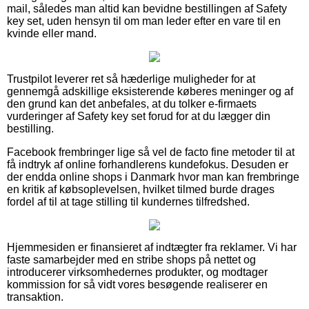
mail, således man altid kan bevidne bestillingen af Safety
key set, uden hensyn til om man leder efter en vare til en
kvinde eller mand.
Trustpilot leverer ret så hæderlige muligheder for at
gennemgå adskillige eksisterende køberes meninger og af
den grund kan det anbefales, at du tolker e-firmaets
vurderinger af Safety key set forud for at du lægger din
bestilling.
Facebook frembringer lige så vel de facto fine metoder til at
få indtryk af online forhandlerens kundefokus. Desuden er
der endda online shops i Danmark hvor man kan frembringe
en kritik af købsoplevelsen, hvilket tilmed burde drages
fordel af til at tage stilling til kundernes tilfredshed.
Hjemmesiden er finansieret af indtægter fra reklamer. Vi har
faste samarbejder med en stribe shops på nettet og
introducerer virksomhedernes produkter, og modtager
kommission for så vidt vores besøgende realiserer en
transaktion.