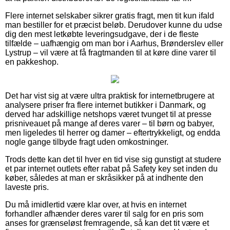
Flere internet selskaber sikrer gratis fragt, men tit kun ifald
man bestiller for et præcist beløb. Derudover kunne du udse
dig den mest letkøbte leveringsudgave, der i de fleste
tilfælde – uafhængig om man bor i Aarhus, Brønderslev eller
Lystrup – vil være at få fragtmanden til at køre dine varer til
en pakkeshop.
Det har vist sig at være ultra praktisk for internetbrugere at
analysere priser fra flere internet butikker i Danmark, og
derved har adskillige netshops været tvunget til at presse
prisniveauet på mange af deres varer – til børn og babyer,
men ligeledes til herrer og damer – eftertrykkeligt, og endda
nogle gange tilbyde fragt uden omkostninger.
Trods dette kan det til hver en tid vise sig gunstigt at studere
et par internet outlets efter rabat på Safety key set inden du
køber, således at man er skråsikker på at indhente den
laveste pris.
Du må imidlertid være klar over, at hvis en internet
forhandler afhænder deres varer til salg for en pris som
anses for grænseløst fremragende, så kan det tit være et