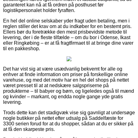
garanteret kan nå at få ordren på posthuset før
logistikpersonalet holder fyraften.
En hel del online selskaber yder fragt uden betaling, men i
reglen stiller det krav om at du indkøber for en bestemt pris.
Ellers bør du foretrække den mest prisbevidste metode til
levering, der i de fleste tilfælde – om du bor i Odense, Ikast
eller Ringkøbing – er at få fragtfirmaet til at bringe dine varer
til en pakkeshop.
Det har vist sig at være usædvanlig bekvemt for alle og
enhver at finde information om priser på forskellige online
varehuse, og med det motiv har en hel del shops på nettet
været presset til at at nedskære salgspriserne på
produkterne – til babyer og børn, og ligeledes også til mænd
og kvinder – markant, og endda nogle gange yde gratis
levering.
Trods dette kan det stadigvæk vise sig gavnligt at undersøge
nogle butikker på nettet efter udsalg på Saddelfæste for
3300 serien forud for at du shopper, sådan at du er sikker på
at få den skarpeste pris.