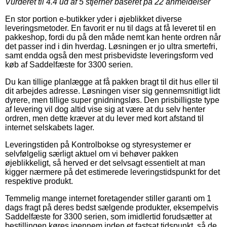
Vurderet til
4.4
ud af 5 stjerner baseret på
22
anmeldelser
En stor portion e-butikker yder i øjeblikket diverse
leveringsmetoder. En favorit er nu til dags at få leveret til en
pakkeshop, fordi du på den måde nemt kan hente ordren når
det passer ind i din hverdag. Løsningen er jo ultra smertefri,
samt endda også den mest prisbevidste leveringsform ved
køb af Saddelfæste for 3300 serien.
Du kan tillige planlægge at få pakken bragt til dit hus eller til
dit arbejdes adresse. Løsningen viser sig gennemsnitligt lidt
dyrere, men tillige super gnidningsløs. Den prisbilligste type
af levering vil dog altid vise sig at være at du selv henter
ordren, men dette kræver at du lever med kort afstand til
internet selskabets lager.
Leveringstiden på Kontrolbokse og styresystemer er
selvfølgelig særligt aktuel om vi behøver pakken
øjeblikkeligt, så herved er det selvsagt essentielt at man
kigger nærmere på det estimerede leveringstidspunkt for det
respektive produkt.
Temmelig mange internet foretagender stiller garanti om 1
dags fragt på deres bedst sælgende produkter, eksempelvis
Saddelfæste for 3300 serien, som imidlertid forudsætter at
bestillingen køres igennem inden et fastsat tidspunkt, så de