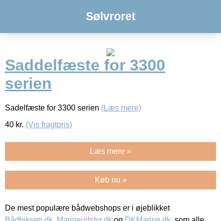
Sølvroret
Saddelfæste for 3300
serien
Sadelfæste for 3300 serien
(Læs mere)
40
kr.
(Vis fragtpris)
Læs mere »
Køb nu »
De mest populære bådwebshops er i øjeblikket
Bådbiksen.dk
,
Marineudstyr.dk
og
DKMarine.dk
, som alle