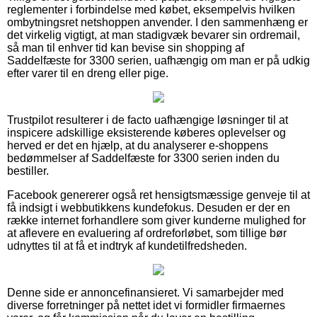
reglementer i forbindelse med købet, eksempelvis hvilken
ombytningsret netshoppen anvender. I den sammenhæng er
det virkelig vigtigt, at man stadigvæk bevarer sin ordremail,
så man til enhver tid kan bevise sin shopping af
Saddelfæste for 3300 serien, uafhængig om man er på udkig
efter varer til en dreng eller pige.
Trustpilot resulterer i de facto uafhængige løsninger til at
inspicere adskillige eksisterende køberes oplevelser og
herved er det en hjælp, at du analyserer e-shoppens
bedømmelser af Saddelfæste for 3300 serien inden du
bestiller.
Facebook genererer også ret hensigtsmæssige genveje til at
få indsigt i webbutikkens kundefokus. Desuden er der en
række internet forhandlere som giver kunderne mulighed for
at aflevere en evaluering af ordreforløbet, som tillige bør
udnyttes til at få et indtryk af kundetilfredsheden.
Denne side er annoncefinansieret. Vi samarbejder med
diverse forretninger på nettet idet vi formidler firmaernes