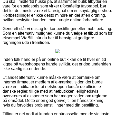
Du skal imidlertid huske på, at såfremt en butik tilbyder en
vare for en salgspris som virker uforståeligt favorabel, bør
det for det meste være et faresignal om en snydagtig e-shop.
Kortbestillinger er ikke desto mindre en del af en ordning,
hvilket beskytter kunden imod uægte online forhandlere.
Generelt slår vi et slag for kortbestillinger eller mobilbetaling.
Som en alternativ mulighed kunne du vælge et tilbud som for
eksempel ViaBill, når du har til hensigt at godtgøre
regningen ude i fremtiden.
Inden folk handler på en online butik kan de til hver en tid
kigge på webshoppens handelsvilkår, det er dog undertiden
ikke særlig spændende.
Et andet alternativ kunne måske være at bemærke om
internet firmaet er medlem af e-mærket, siden det burde
være en indikator for at netshoppen forstår de officielle
danske regler, tillige med at netbutikken lejlighedsvis
overværes af eksperter som har megen viden om reglerne
på området. Dette er en god genvej til en håndsrækning,
hvis du forvoldes problemstillinger med din bestilling.
Tillige er det godt at kunden er påpasselig med de vigtigste