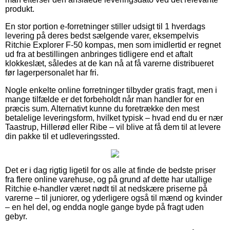
produkt.
En stor portion e-forretninger stiller udsigt til 1 hverdags
levering på deres bedst sælgende varer, eksempelvis
Ritchie Explorer F-50 kompas, men som imidlertid er regnet
ud fra at bestillingen anbringes tidligere end et aftalt
klokkeslæt, således at de kan nå at få varerne distribueret
før lagerpersonalet har fri.
Nogle enkelte online forretninger tilbyder gratis fragt, men i
mange tilfælde er det forbeholdt når man handler for en
præcis sum. Alternativt kunne du foretrække den mest
betalelige leveringsform, hvilket typisk – hvad end du er nær
Taastrup, Hillerød eller Ribe – vil blive at få dem til at levere
din pakke til et udleveringssted.
Det er i dag rigtig ligetil for os alle at finde de bedste priser
fra flere online varehuse, og på grund af dette har utallige
Ritchie e-handler været nødt til at nedskære priserne på
varerne – til juniorer, og yderligere også til mænd og kvinder
– en hel del, og endda nogle gange byde på fragt uden
gebyr.