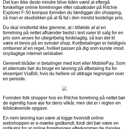
Det kan ikke desto mindre blive tiden værd at eftergå
forskellige online forretninger efter rabatkoder på Ritchie
Explorer F-50 kompas forinden du færdiggør din shopping,
så man er skudsikker på at få fat i den mindst kostelige pris.
Du skal imidlertid ikke glemme, at i tilfælde af at en
forretning på nettet afhænder bedst i test varer til salg for en
pris som anses for ubegribelig fordelagtig, så kan det tit
være et bevis på en svindel shop. Kortbetalinger er heldigvis
omfavnet af en regel, hvilket passer på dig som kunde imod
snydagtige internet selskaber.
Generelt tilråder vi betalinger med kort eller MobilePay. Som
et alternativ bør du bruge en løsning på afbetaling fra for
eksempel ViaBill, hvis du hellere vil afdrage regningen over
en periode.
Forinden folk shopper hos en Ritchie forretning på nettet bør
de egentlig have øje for dens vilkår, men det er i reglen en
tidskrævende opgave.
En nem løsning kan være at kigge hvorvidt online
webshoppen er e-mærke godkendt, fordi det bør være en
indikator for at online forretningen efterkommer de danske