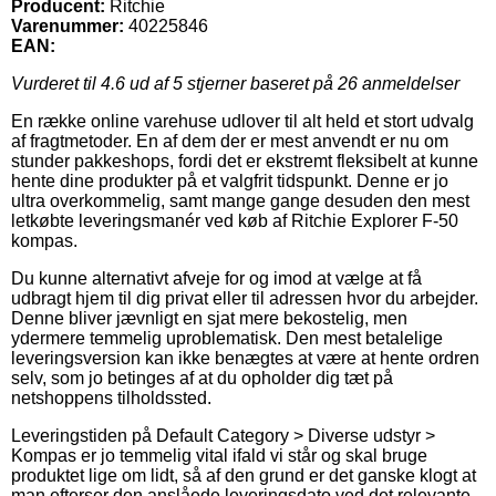
Producent:
Ritchie
Varenummer:
40225846
EAN:
Vurderet til
4.6
ud af 5 stjerner baseret på
26
anmeldelser
En række online varehuse udlover til alt held et stort udvalg
af fragtmetoder. En af dem der er mest anvendt er nu om
stunder pakkeshops, fordi det er ekstremt fleksibelt at kunne
hente dine produkter på et valgfrit tidspunkt. Denne er jo
ultra overkommelig, samt mange gange desuden den mest
letkøbte leveringsmanér ved køb af Ritchie Explorer F-50
kompas.
Du kunne alternativt afveje for og imod at vælge at få
udbragt hjem til dig privat eller til adressen hvor du arbejder.
Denne bliver jævnligt en sjat mere bekostelig, men
ydermere temmelig uproblematisk. Den mest betalelige
leveringsversion kan ikke benægtes at være at hente ordren
selv, som jo betinges af at du opholder dig tæt på
netshoppens tilholdssted.
Leveringstiden på Default Category > Diverse udstyr >
Kompas er jo temmelig vital ifald vi står og skal bruge
produktet lige om lidt, så af den grund er det ganske klogt at
man efterser den anslåede leveringsdato ved det relevante