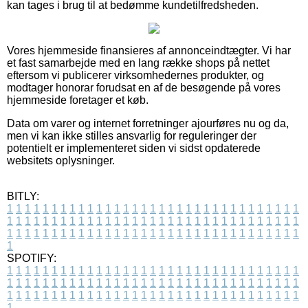
kan tages i brug til at bedømme kundetilfredsheden.
Vores hjemmeside finansieres af annonceindtægter. Vi har
et fast samarbejde med en lang række shops på nettet
eftersom vi publicerer virksomhedernes produkter, og
modtager honorar forudsat en af de besøgende på vores
hjemmeside foretager et køb.
Data om varer og internet forretninger ajourføres nu og da,
men vi kan ikke stilles ansvarlig for reguleringer der
potentielt er implementeret siden vi sidst opdaterede
websitets oplysninger.
BITLY:
1
1
1
1
1
1
1
1
1
1
1
1
1
1
1
1
1
1
1
1
1
1
1
1
1
1
1
1
1
1
1
1
1
1
1
1
1
1
1
1
1
1
1
1
1
1
1
1
1
1
1
1
1
1
1
1
1
1
1
1
1
1
1
1
1
1
1
1
1
1
1
1
1
1
1
1
1
1
1
1
1
1
1
1
1
1
1
1
1
1
1
1
1
1
1
1
1
1
1
1
SPOTIFY:
1
1
1
1
1
1
1
1
1
1
1
1
1
1
1
1
1
1
1
1
1
1
1
1
1
1
1
1
1
1
1
1
1
1
1
1
1
1
1
1
1
1
1
1
1
1
1
1
1
1
1
1
1
1
1
1
1
1
1
1
1
1
1
1
1
1
1
1
1
1
1
1
1
1
1
1
1
1
1
1
1
1
1
1
1
1
1
1
1
1
1
1
1
1
1
1
1
1
1
1