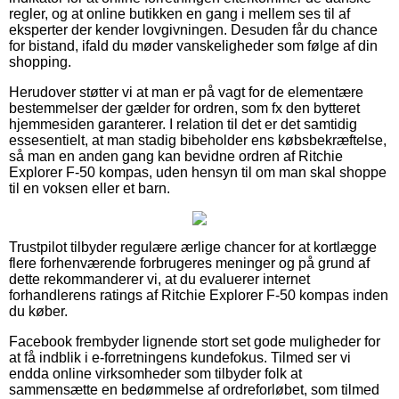
regler, og at online butikken en gang i mellem ses til af
eksperter der kender lovgivningen. Desuden får du chance
for bistand, ifald du møder vanskeligheder som følge af din
shopping.
Herudover støtter vi at man er på vagt for de elementære
bestemmelser der gælder for ordren, som fx den bytteret
hjemmesiden garanterer. I relation til det er det samtidig
essesentielt, at man stadig bibeholder ens købsbekræftelse,
så man en anden gang kan bevidne ordren af Ritchie
Explorer F-50 kompas, uden hensyn til om man skal shoppe
til en voksen eller et barn.
Trustpilot tilbyder regulære ærlige chancer for at kortlægge
flere forhenværende forbrugeres meninger og på grund af
dette rekommanderer vi, at du evaluerer internet
forhandlerens ratings af Ritchie Explorer F-50 kompas inden
du køber.
Facebook frembyder lignende stort set gode muligheder for
at få indblik i e-forretningens kundefokus. Tilmed ser vi
endda online virksomheder som tilbyder folk at
sammensætte en bedømmelse af ordreforløbet, som tilmed