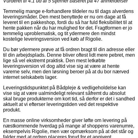
Vurderet til
4.1
ud af 5 stjerner baseret på
47
anmeldelser
Temmelig mange e-forhandlere tildeler nu til dags alverdens
leveringsmåder. Den mest benyttede er nu om dage at få
leveret til en pakkeshop, fordi du så har fuld fleksibilitet til at
hente pakken når du har mulighed for det. Fragtformen er jo
temmelig uproblematisk, og tit ydermere den mindst
kostelige leveringsversion ved køb af Rigolie.
Du bør ydermere prøve at få ordren bragt til din adresse eller
til din arbejdsplads. Denne bliver oftest lidt mere pebret, men
lige så vel ekstremt praktisk. Den mest letkøbte
leveringsversion vil dog altid vise sig at være at hente
varerne selv, men den løsning beroer på at du bor nærved
internet selskabets lager.
Leveringstidspunktet på Bådpleje & vedligeholdelse kan
vise sig at være ualmindeligt relevant såfremt du absolut
skal bruge produkterne om kort tid, så derfor er det i sandhed
aktuelt at vi efterser leveringstiden ved det respektive
produkt.
En masse online virksomheder giver løfte om levering på
næstkommende hverdag på mange af shoppens varenumre,
eksempelvis Rigolie, men vær opmærksom på at det står og
falder med at ordren placeres forud for et angivent