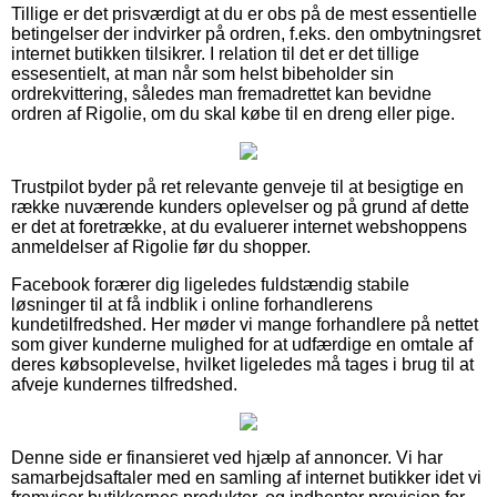
Tillige er det prisværdigt at du er obs på de mest essentielle
betingelser der indvirker på ordren, f.eks. den ombytningsret
internet butikken tilsikrer. I relation til det er det tillige
essesentielt, at man når som helst bibeholder sin
ordrekvittering, således man fremadrettet kan bevidne
ordren af Rigolie, om du skal købe til en dreng eller pige.
Trustpilot byder på ret relevante genveje til at besigtige en
række nuværende kunders oplevelser og på grund af dette
er det at foretrække, at du evaluerer internet webshoppens
anmeldelser af Rigolie før du shopper.
Facebook forærer dig ligeledes fuldstændig stabile
løsninger til at få indblik i online forhandlerens
kundetilfredshed. Her møder vi mange forhandlere på nettet
som giver kunderne mulighed for at udfærdige en omtale af
deres købsoplevelse, hvilket ligeledes må tages i brug til at
afveje kundernes tilfredshed.
Denne side er finansieret ved hjælp af annoncer. Vi har
samarbejdsaftaler med en samling af internet butikker idet vi