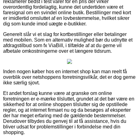
reklamerer bedst i test varer for en pris der virker
overordentlig fordelagtig, kunne det undertiden være et
faresignal om en svindel online butik. Bestillinger med kort
er imidlertid omsluttet af en lovbestemmelse, hvilket sikrer
dig som kunde imod uægte e-butikker.
Generelt slår vi et slag for kortbestillinger eller betalinger
med mobilen. Som en alternativ mulighed bør du udnytte et
afdragstilbud som fx ViaBill, i tilfælde af at du gerne vil
afbetale omkostningerne over et længere tidsrum.
Inden nogen køber hos en internet shop kan man reelt få
overblik over netshoppens forretningsvilkår, det er dog gerne
ikke særlig sjovt.
Et andet forslag kunne være at granske om online
forretningen er e-mærke tilsluttet, grundet at det bør være en
sikkerhed for at online shoppen tilslutter sig de opstillede
regler, og at internet firmaet nu og da besøges af eksperter
der har meget erfaring med de gældende bestemmelser.
Derudover tilbydes du genvej til at få assistance, hvis du
bliver udsat for problemstillinger i forbindelse med din
shopping.