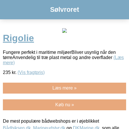
Sølvroret
Rigolie
Fungere perfekt i maritime miljøerBliver usynlig når den
tørreAnvendelig til træ plast metal og andre overflader
(Læs
mere)
235
kr.
(Vis fragtpris)
Læs mere »
Køb nu »
De mest populære bådwebshops er i øjeblikket
Bådbiksen.dk
,
Marineudstyr.dk
og
DKMarine.dk
, som alle