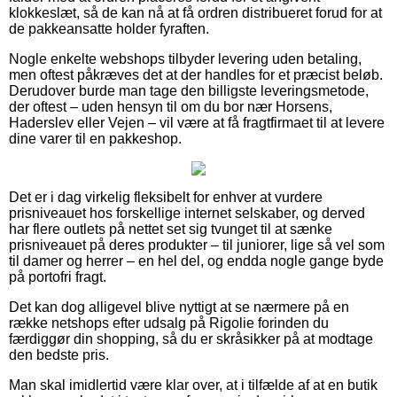
klokkeslæt, så de kan nå at få ordren distribueret forud for at
de pakkeansatte holder fyraften.
Nogle enkelte webshops tilbyder levering uden betaling,
men oftest påkræves det at der handles for et præcist beløb.
Derudover burde man tage den billigste leveringsmetode,
der oftest – uden hensyn til om du bor nær Horsens,
Haderslev eller Vejen – vil være at få fragtfirmaet til at levere
dine varer til en pakkeshop.
Det er i dag virkelig fleksibelt for enhver at vurdere
prisniveauet hos forskellige internet selskaber, og derved
har flere outlets på nettet set sig tvunget til at sænke
prisniveauet på deres produkter – til juniorer, lige så vel som
til damer og herrer – en hel del, og endda nogle gange byde
på portofri fragt.
Det kan dog alligevel blive nyttigt at se nærmere på en
række netshops efter udsalg på Rigolie forinden du
færdiggør din shopping, så du er skråsikker på at modtage
den bedste pris.
Man skal imidlertid være klar over, at i tilfælde af at en butik