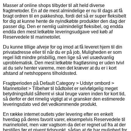
Masser af online shops tilbyder til alt held diverse
fragtmetoder. En af de mest almindelige er nu til dags at få
bragt ordren til en pakkeshop, fordi det så er super fleksibelt
for dig at kunne hente de nyindkøbte produkter den dag der
passer dig. Den er nemlig ualmindeligt fleksibel, og endda
endda den mest letkøbte leveringsudgave ved køb af
Reservedele til marinetoilet.
Du kunne tillige afveje for og imod at få leveret hjem til din
privatadresse eller til når du er på job. Muligheden er som
regel lidt mindre prisbillig, men lige så vel usædvanlig
uproblematisk. Den mest letkøbte fragtløsning er uden tvivl
at du selv henter varerne, men det kræver at du er i kort
afstand af netshoppens tilholdssted.
Fragtperioden på Default Category > Udstyr ombord >
Marinetoilet > Tilbehør til bådtoilet er selvfølgelig meget
betydningsfuld såfremt vi skal bruge varen inden for kort tid,
så derfor er det rimelig vigtigt at vi gransker den estimerede
leveringsdato ved det vedkommende produkt.
En række internet outlets yder levering efter en enkelt
hverdag på deres favorit varer, eksempelvis Reservedele til
marinetoilet, men vær vagtsom da det er regnet ud fra at der
bestilles før et givent tidspunkt, sådan at de har mulighed for