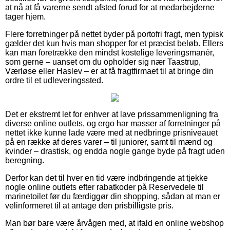
at nå at få varerne sendt afsted forud for at medarbejderne
tager hjem.
Flere forretninger på nettet byder på portofri fragt, men typisk
gælder det kun hvis man shopper for et præcist beløb. Ellers
kan man foretrække den mindst kostelige leveringsmanér,
som gerne – uanset om du opholder sig nær Taastrup,
Værløse eller Haslev – er at få fragtfirmaet til at bringe din
ordre til et udleveringssted.
Det er ekstremt let for enhver at lave prissammenligning fra
diverse online outlets, og ergo har masser af forretninger på
nettet ikke kunne lade være med at nedbringe prisniveauet
på en række af deres varer – til juniorer, samt til mænd og
kvinder – drastisk, og endda nogle gange byde på fragt uden
beregning.
Derfor kan det til hver en tid være indbringende at tjekke
nogle online outlets efter rabatkoder på Reservedele til
marinetoilet før du færdiggør din shopping, sådan at man er
velinformeret til at antage den prisbilligste pris.
Man bør bare være årvågen med, at ifald en online webshop