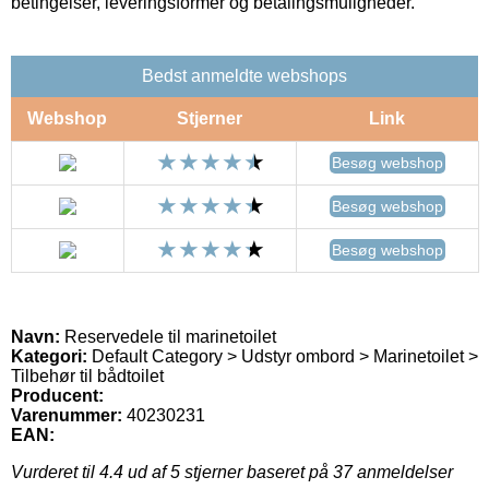
betingelser, leveringsformer og betalingsmuligheder.
Bedst anmeldte webshops
Webshop
Stjerner
Link
Besøg webshop
Besøg webshop
Besøg webshop
Navn:
Reservedele til marinetoilet
Kategori:
Default Category > Udstyr ombord > Marinetoilet >
Tilbehør til bådtoilet
Producent:
Varenummer:
40230231
EAN:
Vurderet til
4.4
ud af 5 stjerner baseret på
37
anmeldelser