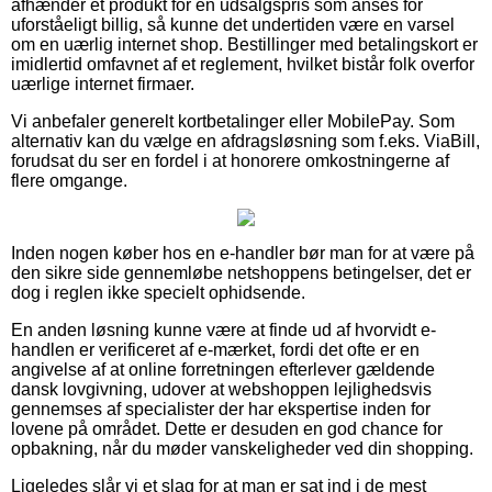
afhænder et produkt for en udsalgspris som anses for
uforståeligt billig, så kunne det undertiden være en varsel
om en uærlig internet shop. Bestillinger med betalingskort er
imidlertid omfavnet af et reglement, hvilket bistår folk overfor
uærlige internet firmaer.
Vi anbefaler generelt kortbetalinger eller MobilePay. Som
alternativ kan du vælge en afdragsløsning som f.eks. ViaBill,
forudsat du ser en fordel i at honorere omkostningerne af
flere omgange.
Inden nogen køber hos en e-handler bør man for at være på
den sikre side gennemløbe netshoppens betingelser, det er
dog i reglen ikke specielt ophidsende.
En anden løsning kunne være at finde ud af hvorvidt e-
handlen er verificeret af e-mærket, fordi det ofte er en
angivelse af at online forretningen efterlever gældende
dansk lovgivning, udover at webshoppen lejlighedsvis
gennemses af specialister der har ekspertise inden for
lovene på området. Dette er desuden en god chance for
opbakning, når du møder vanskeligheder ved din shopping.
Ligeledes slår vi et slag for at man er sat ind i de mest