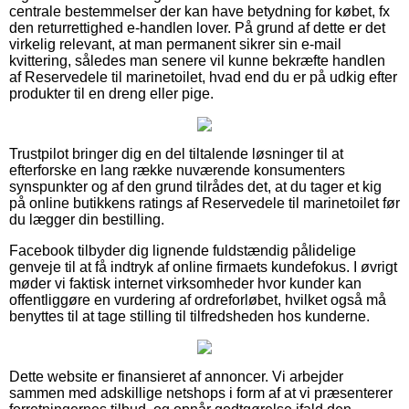
centrale bestemmelser der kan have betydning for købet, fx
den returrettighed e-handlen lover. På grund af dette er det
virkelig relevant, at man permanent sikrer sin e-mail
kvittering, således man senere vil kunne bekræfte handlen
af Reservedele til marinetoilet, hvad end du er på udkig efter
produkter til en dreng eller pige.
Trustpilot bringer dig en del tiltalende løsninger til at
efterforske en lang række nuværende konsumenters
synspunkter og af den grund tilrådes det, at du tager et kig
på online butikkens ratings af Reservedele til marinetoilet før
du lægger din bestilling.
Facebook tilbyder dig lignende fuldstændig pålidelige
genveje til at få indtryk af online firmaets kundefokus. I øvrigt
møder vi faktisk internet virksomheder hvor kunder kan
offentliggøre en vurdering af ordreforløbet, hvilket også må
benyttes til at tage stilling til tilfredsheden hos kunderne.
Dette website er finansieret af annoncer. Vi arbejder
sammen med adskillige netshops i form af at vi præsenterer