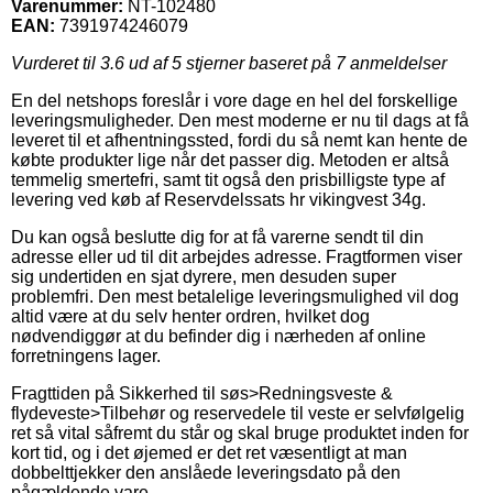
Varenummer:
NT-102480
EAN:
7391974246079
Vurderet til
3.6
ud af 5 stjerner baseret på
7
anmeldelser
En del netshops foreslår i vore dage en hel del forskellige
leveringsmuligheder. Den mest moderne er nu til dags at få
leveret til et afhentningssted, fordi du så nemt kan hente de
købte produkter lige når det passer dig. Metoden er altså
temmelig smertefri, samt tit også den prisbilligste type af
levering ved køb af Reservdelssats hr vikingvest 34g.
Du kan også beslutte dig for at få varerne sendt til din
adresse eller ud til dit arbejdes adresse. Fragtformen viser
sig undertiden en sjat dyrere, men desuden super
problemfri. Den mest betalelige leveringsmulighed vil dog
altid være at du selv henter ordren, hvilket dog
nødvendiggør at du befinder dig i nærheden af online
forretningens lager.
Fragttiden på Sikkerhed til søs>Redningsveste &
flydeveste>Tilbehør og reservedele til veste er selvfølgelig
ret så vital såfremt du står og skal bruge produktet inden for
kort tid, og i det øjemed er det ret væsentligt at man
dobbelttjekker den anslåede leveringsdato på den
pågældende vare.