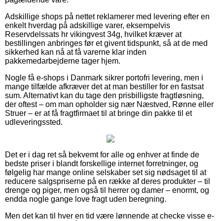
Adskillige shops på nettet reklamerer med levering efter en
enkelt hverdag på adskillige varer, eksempelvis
Reservdelssats hr vikingvest 34g, hvilket kræver at
bestillingen anbringes før et givent tidspunkt, så at de med
sikkerhed kan nå at få varerne klar inden
pakkemedarbejderne tager hjem.
Nogle få e-shops i Danmark sikrer portofri levering, men i
mange tilfælde afkræver det at man bestiller for en fastsat
sum. Alternativt kan du tage den prisbilligste fragtløsning,
der oftest – om man opholder sig nær Næstved, Rønne eller
Struer – er at få fragtfirmaet til at bringe din pakke til et
udleveringssted.
Det er i dag ret så bekvemt for alle og enhver at finde de
bedste priser i blandt forskellige internet forretninger, og
følgelig har mange online selskaber set sig nødsaget til at
reducere salgspriserne på en række af deres produkter – til
drenge og piger, men også til herrer og damer – enormt, og
endda nogle gange love fragt uden beregning.
Men det kan til hver en tid være lønnende at checke visse e-