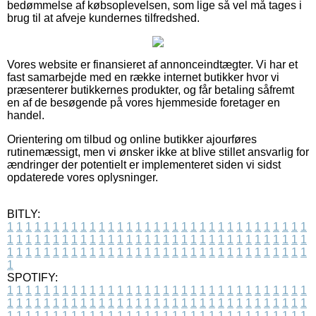
bedømmelse af købsoplevelsen, som lige så vel må tages i
brug til at afveje kundernes tilfredshed.
Vores website er finansieret af annonceindtægter. Vi har et
fast samarbejde med en række internet butikker hvor vi
præsenterer butikkernes produkter, og får betaling såfremt
en af de besøgende på vores hjemmeside foretager en
handel.
Orientering om tilbud og online butikker ajourføres
rutinemæssigt, men vi ønsker ikke at blive stillet ansvarlig for
ændringer der potentielt er implementeret siden vi sidst
opdaterede vores oplysninger.
BITLY:
1
1
1
1
1
1
1
1
1
1
1
1
1
1
1
1
1
1
1
1
1
1
1
1
1
1
1
1
1
1
1
1
1
1
1
1
1
1
1
1
1
1
1
1
1
1
1
1
1
1
1
1
1
1
1
1
1
1
1
1
1
1
1
1
1
1
1
1
1
1
1
1
1
1
1
1
1
1
1
1
1
1
1
1
1
1
1
1
1
1
1
1
1
1
1
1
1
1
1
1
SPOTIFY:
1
1
1
1
1
1
1
1
1
1
1
1
1
1
1
1
1
1
1
1
1
1
1
1
1
1
1
1
1
1
1
1
1
1
1
1
1
1
1
1
1
1
1
1
1
1
1
1
1
1
1
1
1
1
1
1
1
1
1
1
1
1
1
1
1
1
1
1
1
1
1
1
1
1
1
1
1
1
1
1
1
1
1
1
1
1
1
1
1
1
1
1
1
1
1
1
1
1
1