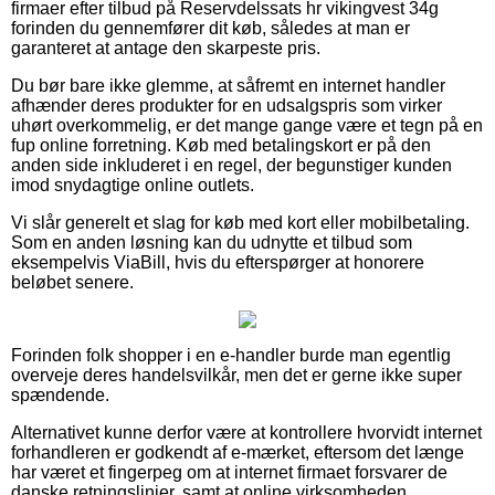
firmaer efter tilbud på Reservdelssats hr vikingvest 34g
forinden du gennemfører dit køb, således at man er
garanteret at antage den skarpeste pris.
Du bør bare ikke glemme, at såfremt en internet handler
afhænder deres produkter for en udsalgspris som virker
uhørt overkommelig, er det mange gange være et tegn på en
fup online forretning. Køb med betalingskort er på den
anden side inkluderet i en regel, der begunstiger kunden
imod snydagtige online outlets.
Vi slår generelt et slag for køb med kort eller mobilbetaling.
Som en anden løsning kan du udnytte et tilbud som
eksempelvis ViaBill, hvis du efterspørger at honorere
beløbet senere.
Forinden folk shopper i en e-handler burde man egentlig
overveje deres handelsvilkår, men det er gerne ikke super
spændende.
Alternativet kunne derfor være at kontrollere hvorvidt internet
forhandleren er godkendt af e-mærket, eftersom det længe
har været et fingerpeg om at internet firmaet forsvarer de
danske retningslinjer, samt at online virksomheden