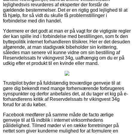
lejlighedsvis revurderes af eksperter der forstår de
gældende bestemmelser. Det er en rigtig god lejlighed til at
få hjælp, for så vidt du skulle få problemstillinger i
forbindelse med din handel.
Ydermere er det godt at man er på vagt for de vigtigste regler
der kan spille ind i forbindelse med bestillingen, som fx den
byttepolitik internet forhandleren tilsikrer. Her er det desuden
afgørende, at man stadigvæk bibeholder sin kvittering,
således man senere vil kunne vidne om sin bestilling af
Reservdelssats hr vikingvest 34g, uafhængig om du er på
udkig efter et produkt til en kvinde eller mand.
Trustpilot byder på fuldstændig troværdige genveje til at
gøre dig bekendt med mange forhenværende forbrugeres
synspunkter og derfor anbefales det, at du tager et kig på e-
forhandlerens kritik af Reservdelssats hr vikingvest 34g
forud for at du køber.
Facebook medfører på samme måde de facto ærlige
genveje til at få indblik i internet virksomhedens
pålidelighed. Tilmed møder vi en række forretninger på
nettet som giver kunderne mulighed for at formulere en