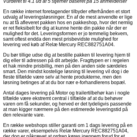
Vurderet til
4.1
ud af 5 stjerner baseret på
15
anmeldelser
En række internet foretagender tilbyder efterhånden et stort
udvalg af leveringsløsninger. En af de mest anvendte er lige
nu at få afleveret pakken hos en pakkeshop, hvor det nemlig
er ret fleksibelt for dig at kunne hente din pakke når der er
mulighed for det. Leveringsformen er jo temmelig bekvem,
samt oftest endda den mest prisbevidste mulighed for
levering ved køb af Relæ Mercury REC882751A04.
Du bør tillige udse dig at bestille pakken til levering hjem til
dig eller til adressen på dit arbejde. Fragttypen er i regelen
et hak mindre prisbillig, men på den anden side særdeles
smart. Den mindst kostelige løsning til levering vil dog i de
fleste tilfælde være selv at hente produkterne, men den
løsning betinges af at du bor nær e-forhandlerens bopæl.
Antal dages levering på Motor og trailertilbehør kan i nogle
tilfælde være ekstremt central i tilfælde af at du behøver
varen om få sekunder, og herved er det tydeligvis passende
at man kigger nærmere på den estimerede leveringstid på
den relevante vare.
En række webshops stiller garanti om 1 dags levering på en
række varer, eksempelvis Relæ Mercury REC882751A04,
der dog er påkrævet at ordren køres igennem forud for et