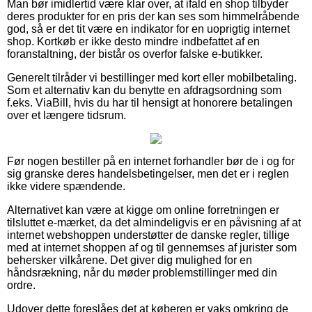
Man bør imidlertid være klar over, at ifald en shop tilbyder
deres produkter for en pris der kan ses som himmelråbende
god, så er det tit være en indikator for en uoprigtig internet
shop. Kortkøb er ikke desto mindre indbefattet af en
foranstaltning, der bistår os overfor falske e-butikker.
Generelt tilråder vi bestillinger med kort eller mobilbetaling.
Som et alternativ kan du benytte en afdragsordning som
f.eks. ViaBill, hvis du har til hensigt at honorere betalingen
over et længere tidsrum.
Før nogen bestiller på en internet forhandler bør de i og for
sig granske deres handelsbetingelser, men det er i reglen
ikke videre spændende.
Alternativet kan være at kigge om online forretningen er
tilsluttet e-mærket, da det almindeligvis er en påvisning af at
internet webshoppen understøtter de danske regler, tillige
med at internet shoppen af og til gennemses af jurister som
behersker vilkårene. Det giver dig mulighed for en
håndsrækning, når du møder problemstillinger med din
ordre.
Udover dette foreslåes det at køberen er vaks omkring de