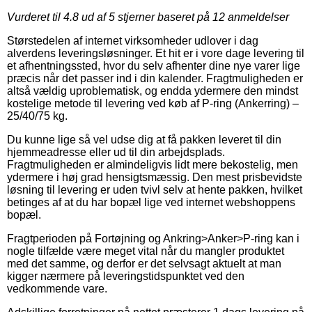
Vurderet til
4.8
ud af 5 stjerner baseret på
12
anmeldelser
Størstedelen af internet virksomheder udlover i dag
alverdens leveringsløsninger. Et hit er i vore dage levering til
et afhentningssted, hvor du selv afhenter dine nye varer lige
præcis når det passer ind i din kalender. Fragtmuligheden er
altså vældig uproblematisk, og endda ydermere den mindst
kostelige metode til levering ved køb af P-ring (Ankerring) –
25/40/75 kg.
Du kunne lige så vel udse dig at få pakken leveret til din
hjemmeadresse eller ud til din arbejdsplads.
Fragtmuligheden er almindeligvis lidt mere bekostelig, men
ydermere i høj grad hensigtsmæssig. Den mest prisbevidste
løsning til levering er uden tvivl selv at hente pakken, hvilket
betinges af at du har bopæl lige ved internet webshoppens
bopæl.
Fragtperioden på Fortøjning og Ankring>Anker>P-ring kan i
nogle tilfælde være meget vital når du mangler produktet
med det samme, og derfor er det selvsagt aktuelt at man
kigger nærmere på leveringstidspunktet ved den
vedkommende vare.