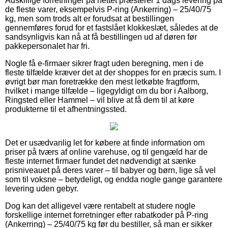
Adskillige forretninger på nettet præsterer 1 dags levering på
de fleste varer, eksempelvis P-ring (Ankerring) – 25/40/75
kg, men som trods alt er forudsat at bestillingen
gennemføres forud for et fastslået klokkeslæt, således at de
sandsynligvis kan nå at få bestillingen ud af døren før
pakkepersonalet har fri.
Nogle få e-firmaer sikrer fragt uden beregning, men i de
fleste tilfælde kræver det at der shoppes for en præcis sum. I
øvrigt bør man foretrække den mest letkøbte fragtform,
hvilket i mange tilfælde – ligegyldigt om du bor i Aalborg,
Ringsted eller Hammel – vil blive at få dem til at køre
produkterne til et afhentningssted.
Det er usædvanlig let for købere at finde information om
priser på tværs af online varehuse, og til gengæld har de
fleste internet firmaer fundet det nødvendigt at sænke
prisniveauet på deres varer – til babyer og børn, lige så vel
som til voksne – betydeligt, og endda nogle gange garantere
levering uden gebyr.
Dog kan det alligevel være rentabelt at studere nogle
forskellige internet forretninger efter rabatkoder på P-ring
(Ankerring) – 25/40/75 kg før du bestiller, så man er sikker