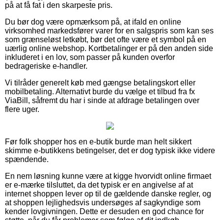
på at få fat i den skarpeste pris.
Du bør dog være opmærksom på, at ifald en online
virksomhed markedsfører varer for en salgspris som kan ses
som grænseløst letkøbt, bør det ofte være et symbol på en
uærlig online webshop. Kortbetalinger er på den anden side
inkluderet i en lov, som passer på kunden overfor
bedrageriske e-handler.
Vi tilråder generelt køb med gængse betalingskort eller
mobilbetaling. Alternativt burde du vælge et tilbud fra fx
ViaBill, såfremt du har i sinde at afdrage betalingen over
flere uger.
Før folk shopper hos en e-butik burde man helt sikkert
skimme e-butikkens betingelser, det er dog typisk ikke videre
spændende.
En nem løsning kunne være at kigge hvorvidt online firmaet
er e-mærke tilsluttet, da det typisk er en angivelse af at
internet shoppen lever op til de gældende danske regler, og
at shoppen lejlighedsvis undersøges af sagkyndige som
kender lovgivningen. Dette er desuden en god chance for