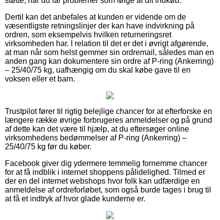
støtte, når du får problemer som følge af dit indkøb.
Dertil kan det anbefales at kunden er vidende om de
væsentligste retningslinjer der kan have indvirkning på
ordren, som eksempelvis hvilken returneringsret
virksomheden har. I relation til det er det i øvrigt afgørende,
at man når som helst gemmer sin ordremail, således man en
anden gang kan dokumentere sin ordre af P-ring (Ankerring)
– 25/40/75 kg, uafhængig om du skal købe gave til en
voksen eller et barn.
Trustpilot fører til rigtig belejlige chancer for at efterforske en
længere række øvrige forbrugeres anmeldelser og på grund
af dette kan det være til hjælp, at du eftersøger online
virksomhedens bedømmelser af P-ring (Ankerring) –
25/40/75 kg før du køber.
Facebook giver dig ydermere temmelig fornemme chancer
for at få indblik i internet shoppens pålidelighed. Tilmed er
der en del internet webshops hvor folk kan udfærdige en
anmeldelse af ordreforløbet, som også burde tages i brug til
at få et indtryk af hvor glade kunderne er.