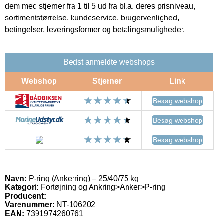
dem med stjerner fra 1 til 5 ud fra bl.a. deres prisniveau,
sortimentstørrelse, kundeservice, brugervenlighed,
betingelser, leveringsformer og betalingsmuligheder.
Bedst anmeldte webshops
Webshop
Stjerner
Link
Besøg webshop
Besøg webshop
Besøg webshop
Navn:
P-ring (Ankerring) – 25/40/75 kg
Kategori:
Fortøjning og Ankring>Anker>P-ring
Producent:
Varenummer:
NT-106202
EAN:
7391974260761