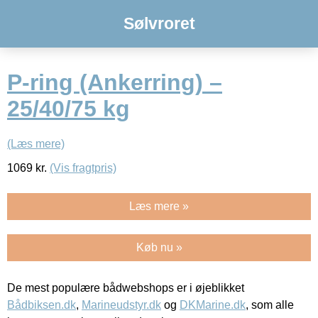
Sølvroret
P-ring (Ankerring) –
25/40/75 kg
(Læs mere)
1069
kr.
(Vis fragtpris)
Læs mere »
Køb nu »
De mest populære bådwebshops er i øjeblikket
Bådbiksen.dk
,
Marineudstyr.dk
og
DKMarine.dk
, som alle