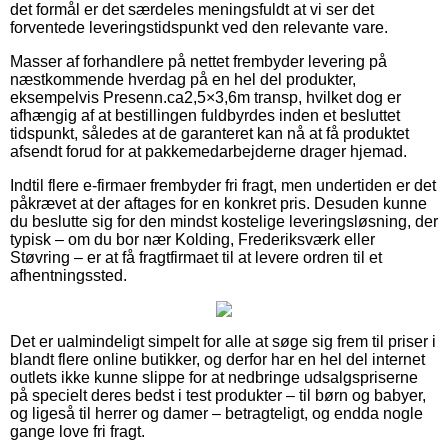
det formål er det særdeles meningsfuldt at vi ser det
forventede leveringstidspunkt ved den relevante vare.
Masser af forhandlere på nettet frembyder levering på
næstkommende hverdag på en hel del produkter,
eksempelvis Presenn.ca2,5×3,6m transp, hvilket dog er
afhængig af at bestillingen fuldbyrdes inden et besluttet
tidspunkt, således at de garanteret kan nå at få produktet
afsendt forud for at pakkemedarbejderne drager hjemad.
Indtil flere e-firmaer frembyder fri fragt, men undertiden er det
påkrævet at der aftages for en konkret pris. Desuden kunne
du beslutte sig for den mindst kostelige leveringsløsning, der
typisk – om du bor nær Kolding, Frederiksværk eller
Støvring – er at få fragtfirmaet til at levere ordren til et
afhentningssted.
Det er ualmindeligt simpelt for alle at søge sig frem til priser i
blandt flere online butikker, og derfor har en hel del internet
outlets ikke kunne slippe for at nedbringe udsalgspriserne
på specielt deres bedst i test produkter – til børn og babyer,
og ligeså til herrer og damer – betragteligt, og endda nogle
gange love fri fragt.