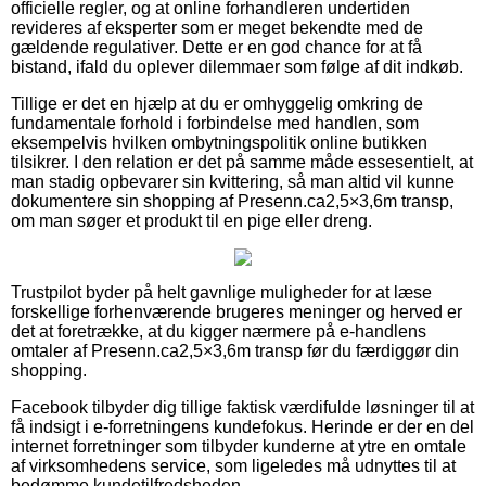
officielle regler, og at online forhandleren undertiden
revideres af eksperter som er meget bekendte med de
gældende regulativer. Dette er en god chance for at få
bistand, ifald du oplever dilemmaer som følge af dit indkøb.
Tillige er det en hjælp at du er omhyggelig omkring de
fundamentale forhold i forbindelse med handlen, som
eksempelvis hvilken ombytningspolitik online butikken
tilsikrer. I den relation er det på samme måde essesentielt, at
man stadig opbevarer sin kvittering, så man altid vil kunne
dokumentere sin shopping af Presenn.ca2,5×3,6m transp,
om man søger et produkt til en pige eller dreng.
Trustpilot byder på helt gavnlige muligheder for at læse
forskellige forhenværende brugeres meninger og herved er
det at foretrække, at du kigger nærmere på e-handlens
omtaler af Presenn.ca2,5×3,6m transp før du færdiggør din
shopping.
Facebook tilbyder dig tillige faktisk værdifulde løsninger til at
få indsigt i e-forretningens kundefokus. Herinde er der en del
internet forretninger som tilbyder kunderne at ytre en omtale
af virksomhedens service, som ligeledes må udnyttes til at
bedømme kundetilfredsheden.