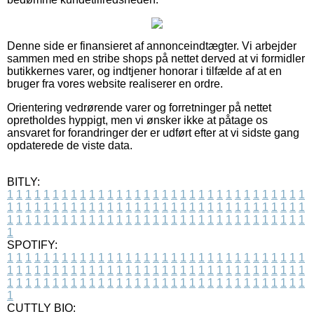
Denne side er finansieret af annonceindtægter. Vi arbejder
sammen med en stribe shops på nettet derved at vi formidler
butikkernes varer, og indtjener honorar i tilfælde af at en
bruger fra vores website realiserer en ordre.
Orientering vedrørende varer og forretninger på nettet
opretholdes hyppigt, men vi ønsker ikke at påtage os
ansvaret for forandringer der er udført efter at vi sidste gang
opdaterede de viste data.
BITLY:
1
1
1
1
1
1
1
1
1
1
1
1
1
1
1
1
1
1
1
1
1
1
1
1
1
1
1
1
1
1
1
1
1
1
1
1
1
1
1
1
1
1
1
1
1
1
1
1
1
1
1
1
1
1
1
1
1
1
1
1
1
1
1
1
1
1
1
1
1
1
1
1
1
1
1
1
1
1
1
1
1
1
1
1
1
1
1
1
1
1
1
1
1
1
1
1
1
1
1
1
SPOTIFY:
1
1
1
1
1
1
1
1
1
1
1
1
1
1
1
1
1
1
1
1
1
1
1
1
1
1
1
1
1
1
1
1
1
1
1
1
1
1
1
1
1
1
1
1
1
1
1
1
1
1
1
1
1
1
1
1
1
1
1
1
1
1
1
1
1
1
1
1
1
1
1
1
1
1
1
1
1
1
1
1
1
1
1
1
1
1
1
1
1
1
1
1
1
1
1
1
1
1
1
1
CUTTLY BIO: