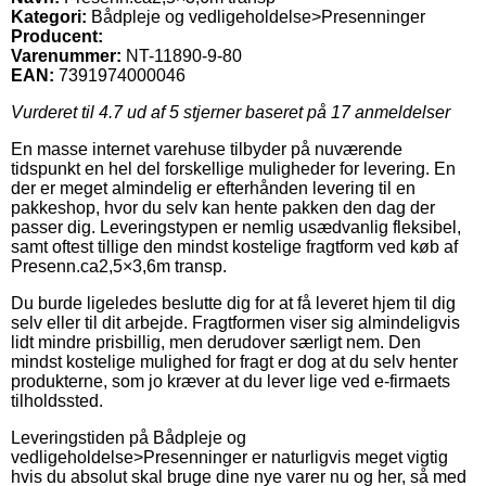
Kategori:
Bådpleje og vedligeholdelse>Presenninger
Producent:
Varenummer:
NT-11890-9-80
EAN:
7391974000046
Vurderet til
4.7
ud af 5 stjerner baseret på
17
anmeldelser
En masse internet varehuse tilbyder på nuværende
tidspunkt en hel del forskellige muligheder for levering. En
der er meget almindelig er efterhånden levering til en
pakkeshop, hvor du selv kan hente pakken den dag der
passer dig. Leveringstypen er nemlig usædvanlig fleksibel,
samt oftest tillige den mindst kostelige fragtform ved køb af
Presenn.ca2,5×3,6m transp.
Du burde ligeledes beslutte dig for at få leveret hjem til dig
selv eller til dit arbejde. Fragtformen viser sig almindeligvis
lidt mindre prisbillig, men derudover særligt nem. Den
mindst kostelige mulighed for fragt er dog at du selv henter
produkterne, som jo kræver at du lever lige ved e-firmaets
tilholdssted.
Leveringstiden på Bådpleje og
vedligeholdelse>Presenninger er naturligvis meget vigtig
hvis du absolut skal bruge dine nye varer nu og her, så med