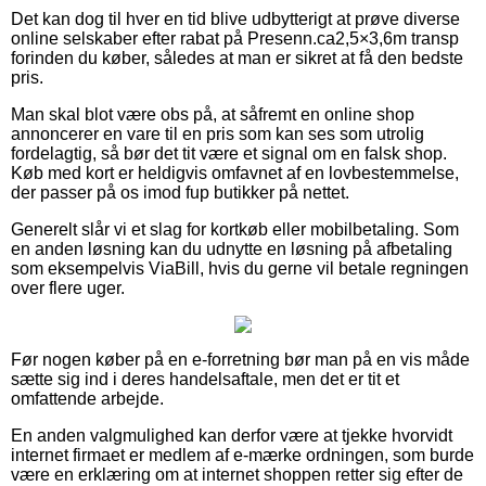
Det kan dog til hver en tid blive udbytterigt at prøve diverse
online selskaber efter rabat på Presenn.ca2,5×3,6m transp
forinden du køber, således at man er sikret at få den bedste
pris.
Man skal blot være obs på, at såfremt en online shop
annoncerer en vare til en pris som kan ses som utrolig
fordelagtig, så bør det tit være et signal om en falsk shop.
Køb med kort er heldigvis omfavnet af en lovbestemmelse,
der passer på os imod fup butikker på nettet.
Generelt slår vi et slag for kortkøb eller mobilbetaling. Som
en anden løsning kan du udnytte en løsning på afbetaling
som eksempelvis ViaBill, hvis du gerne vil betale regningen
over flere uger.
Før nogen køber på en e-forretning bør man på en vis måde
sætte sig ind i deres handelsaftale, men det er tit et
omfattende arbejde.
En anden valgmulighed kan derfor være at tjekke hvorvidt
internet firmaet er medlem af e-mærke ordningen, som burde
være en erklæring om at internet shoppen retter sig efter de