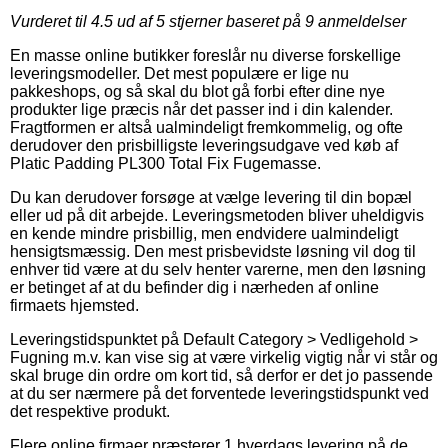
Vurderet til
4.5
ud af 5 stjerner baseret på
9
anmeldelser
En masse online butikker foreslår nu diverse forskellige
leveringsmodeller. Det mest populære er lige nu
pakkeshops, og så skal du blot gå forbi efter dine nye
produkter lige præcis når det passer ind i din kalender.
Fragtformen er altså ualmindeligt fremkommelig, og ofte
derudover den prisbilligste leveringsudgave ved køb af
Platic Padding PL300 Total Fix Fugemasse.
Du kan derudover forsøge at vælge levering til din bopæl
eller ud på dit arbejde. Leveringsmetoden bliver uheldigvis
en kende mindre prisbillig, men endvidere ualmindeligt
hensigtsmæssig. Den mest prisbevidste løsning vil dog til
enhver tid være at du selv henter varerne, men den løsning
er betinget af at du befinder dig i nærheden af online
firmaets hjemsted.
Leveringstidspunktet på Default Category > Vedligehold >
Fugning m.v. kan vise sig at være virkelig vigtig når vi står og
skal bruge din ordre om kort tid, så derfor er det jo passende
at du ser nærmere på det forventede leveringstidspunkt ved
det respektive produkt.
Flere online firmaer præsterer 1 hverdags levering på de