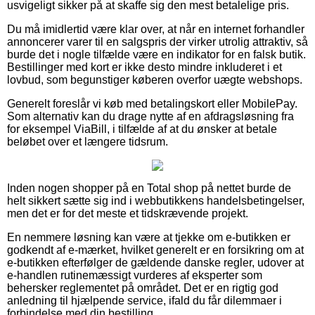
usvigeligt sikker på at skaffe sig den mest betalelige pris.
Du må imidlertid være klar over, at når en internet forhandler
annoncerer varer til en salgspris der virker utrolig attraktiv, så
burde det i nogle tilfælde være en indikator for en falsk butik.
Bestillinger med kort er ikke desto mindre inkluderet i et
lovbud, som begunstiger køberen overfor uægte webshops.
Generelt foreslår vi køb med betalingskort eller MobilePay.
Som alternativ kan du drage nytte af en afdragsløsning fra
for eksempel ViaBill, i tilfælde af at du ønsker at betale
beløbet over et længere tidsrum.
Inden nogen shopper på en Total shop på nettet burde de
helt sikkert sætte sig ind i webbutikkens handelsbetingelser,
men det er for det meste et tidskrævende projekt.
En nemmere løsning kan være at tjekke om e-butikken er
godkendt af e-mærket, hvilket generelt er en forsikring om at
e-butikken efterfølger de gældende danske regler, udover at
e-handlen rutinemæssigt vurderes af eksperter som
behersker reglementet på området. Det er en rigtig god
anledning til hjælpende service, ifald du får dilemmaer i
forbindelse med din bestilling.