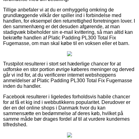
Tillige anbefaler vi at du er omhyggelig omkring de
grundlæggende vilkår der spiller ind i forbindelse med
handlen, for eksempel den returrettighed forretningen lover. I
den sammenhæng er det desuden afgørende, at man
stadigvæk bibeholder sin e-mail kvittering, så man altid kan
bekræfte handlen af Platic Padding PL300 Total Fix
Fugemasse, om man skal købe til en voksen eller et barn.
Trustpilot resulterer i stort set hæderlige chancer for at
udforske en stor portion øvrige køberes meninger og derved
går vi ind for, at du verificerer internet webshoppens
anmeldelser af Platic Padding PL300 Total Fix Fugemasse
inden du handler.
Facebook resulterer i ligeledes forholdsvis habile chancer
for at få et kig ind i webbutikkens popularitet. Derudover er
der en del online shops i Danmark hvor du kan
sammensætte en bedømmelse af deres køb, hvilket på
samme måde bør drages fordel af til at vurdere kundernes
tilfredshed.