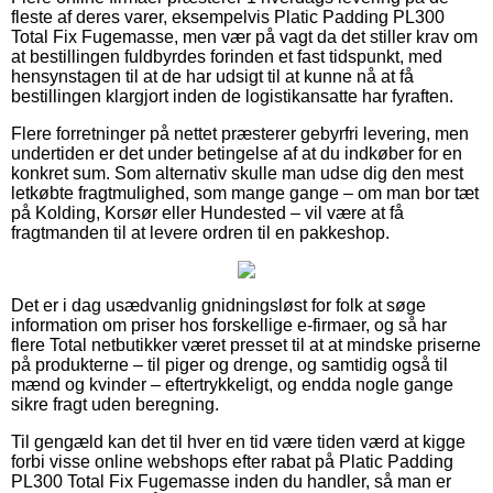
fleste af deres varer, eksempelvis Platic Padding PL300
Total Fix Fugemasse, men vær på vagt da det stiller krav om
at bestillingen fuldbyrdes forinden et fast tidspunkt, med
hensynstagen til at de har udsigt til at kunne nå at få
bestillingen klargjort inden de logistikansatte har fyraften.
Flere forretninger på nettet præsterer gebyrfri levering, men
undertiden er det under betingelse af at du indkøber for en
konkret sum. Som alternativ skulle man udse dig den mest
letkøbte fragtmulighed, som mange gange – om man bor tæt
på Kolding, Korsør eller Hundested – vil være at få
fragtmanden til at levere ordren til en pakkeshop.
Det er i dag usædvanlig gnidningsløst for folk at søge
information om priser hos forskellige e-firmaer, og så har
flere Total netbutikker været presset til at at mindske priserne
på produkterne – til piger og drenge, og samtidig også til
mænd og kvinder – eftertrykkeligt, og endda nogle gange
sikre fragt uden beregning.
Til gengæld kan det til hver en tid være tiden værd at kigge
forbi visse online webshops efter rabat på Platic Padding
PL300 Total Fix Fugemasse inden du handler, så man er