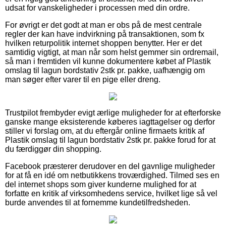
udsat for vanskeligheder i processen med din ordre.
For øvrigt er det godt at man er obs på de mest centrale
regler der kan have indvirkning på transaktionen, som fx
hvilken returpolitik internet shoppen benytter. Her er det
samtidig vigtigt, at man når som helst gemmer sin ordremail,
så man i fremtiden vil kunne dokumentere købet af Plastik
omslag til lagun bordstativ 2stk pr. pakke, uafhængig om
man søger efter varer til en pige eller dreng.
Trustpilot frembyder evigt ærlige muligheder for at efterforske
ganske mange eksisterende køberes iagttagelser og derfor
stiller vi forslag om, at du eftergår online firmaets kritik af
Plastik omslag til lagun bordstativ 2stk pr. pakke forud for at
du færdiggør din shopping.
Facebook præsterer derudover en del gavnlige muligheder
for at få en idé om netbutikkens troværdighed. Tilmed ses en
del internet shops som giver kunderne mulighed for at
forfatte en kritik af virksomhedens service, hvilket lige så vel
burde anvendes til at fornemme kundetilfredsheden.