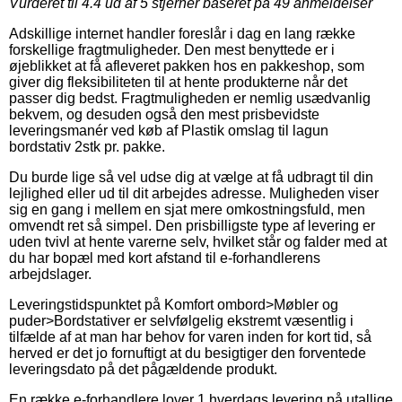
Vurderet til
4.4
ud af 5 stjerner baseret på
49
anmeldelser
Adskillige internet handler foreslår i dag en lang række
forskellige fragtmuligheder. Den mest benyttede er i
øjeblikket at få afleveret pakken hos en pakkeshop, som
giver dig fleksibiliteten til at hente produkterne når det
passer dig bedst. Fragtmuligheden er nemlig usædvanlig
bekvem, og desuden også den mest prisbevidste
leveringsmanér ved køb af Plastik omslag til lagun
bordstativ 2stk pr. pakke.
Du burde lige så vel udse dig at vælge at få udbragt til din
lejlighed eller ud til dit arbejdes adresse. Muligheden viser
sig en gang i mellem en sjat mere omkostningsfuld, men
omvendt ret så simpel. Den prisbilligste type af levering er
uden tvivl at hente varerne selv, hvilket står og falder med at
du har bopæl med kort afstand til e-forhandlerens
arbejdslager.
Leveringstidspunktet på Komfort ombord>Møbler og
puder>Bordstativer er selvfølgelig ekstremt væsentlig i
tilfælde af at man har behov for varen inden for kort tid, så
herved er det jo fornuftigt at du besigtiger den forventede
leveringsdato på det pågældende produkt.
En række e-forhandlere lover 1 hverdags levering på utallige