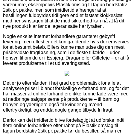
varenumre, eksempelvis Plastik omslag til lagun bordstativ
2stk pr. pakke, men som imidlertid afhænger af at
bestillingen fuldbyrdes tidligere end et fastsat klokkeslæt,
med hensynstagen til at de med sikkerhed kan nå at få dit
nye produkt klar før de lageransatte har fyraften.
Nogle enkelte internet forhandlere garanterer gebyrfri
levering, men oftest er det kun gældende hvis der erhverves
for et bestemt beløb. Ellers kunne man udse dig den mest
prisbevidste fragtløsning, som i de fleste tilfælde – uden
hensyn til om du er i Esbjerg, Dragør eller Gilleleje – er at få
leveret produkterne til et udleveringssted.
Det er jo efterhånden i høj grad uproblematisk for alle at
analysere priser i blandt forskellige e-forhandlere, og for det
har masser af online forhandlere ikke kunne lade være med
at nedbringe salgspriserne på produkterne – til børn og
babyer, og yderligere også til kvinder og mænd –
eftertrykkeligt, og endda nogle gange tilbyde fri fragt.
Derfor kan det imidlertid blive fordelagtigt at udforske indtil
flere online forhandlere efter rabat på Plastik omslag til
lagun bordstativ 2stk pr. pakke før du bestiller, så man er