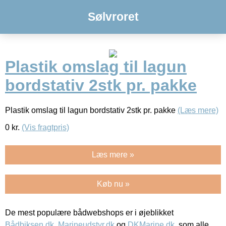
Sølvroret
Plastik omslag til lagun
bordstativ 2stk pr. pakke
Plastik omslag til lagun bordstativ 2stk pr. pakke
(Læs mere)
0
kr.
(Vis fragtpris)
Læs mere »
Køb nu »
De mest populære bådwebshops er i øjeblikket
Bådbiksen.dk
,
Marineudstyr.dk
og
DKMarine.dk
, som alle