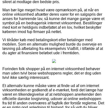
sikret at modtage den bedste pris.
Man bør lige meget hvad være opmærksom på, at når en
online virksomhed afsætter deres varer for en salgspris der
anses for hamrende lav, så kunne det mange gange være et
symbol på en bedragerisk internet virksomhed. Bestillinger
med kort er heldigvis indbefattet af en lov, hvilket beskytter
køberen imod fup firmaer på nettet.
Vi tilråder køb med betalingskort eller betalinger med
mobilen. Som en alternativ mulighed burde du overveje en
løsning på afbetaling fra eksempelvis ViaBill, i tilfælde af at
du agter at finansiere beløbet ude i fremtiden.
Forinden folk shopper på en internet virksomhed behøver
man uden tvivl bese webshoppens regler, det er dog uden
tvivl ikke særlig interessant.
Et alternativ kunne måske være at finde ud af om internet
virksomheden er godkendt af e-mærket, fordi det længe har
været en tilkendegivelse af at netshoppen anerkender den
officielle danske lovgivning, udover at online webshoppen
fra tid til anden overværes af fagfolk der forstår reglerne. Det
er en rigtig god anledning til bistand, for så vidt du bliver