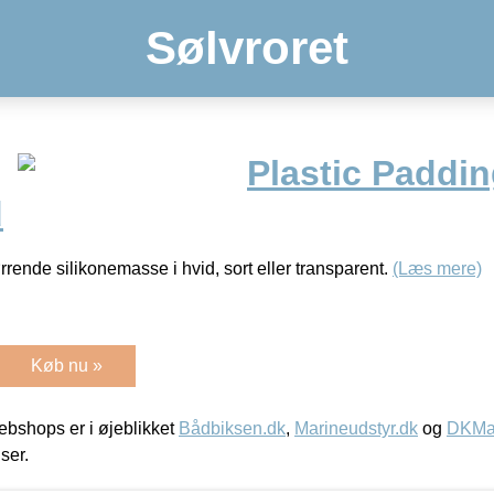
Sølvroret
Plastic Paddin
d
ørrende silikonemasse i hvid, sort eller transparent.
(Læs mere)
Køb nu »
bshops er i øjeblikket
Bådbiksen.dk
,
Marineudstyr.dk
og
DKMar
iser.