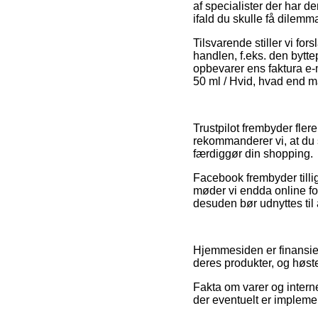
af specialister der har 
ifald du skulle få dilem
Tilsvarende stiller vi f
handlen, f.eks. den bytte
opbevarer ens faktura e-
50 ml / Hvid, hvad end ma
Trustpilot frembyder fler
rekommanderer vi, at du 
færdiggør din shopping.
Facebook frembyder tillig
møder vi endda online fo
desuden bør udnyttes til 
Hjemmesiden er finansier
deres produkter, og høste
Fakta om varer og interne
der eventuelt er implemen