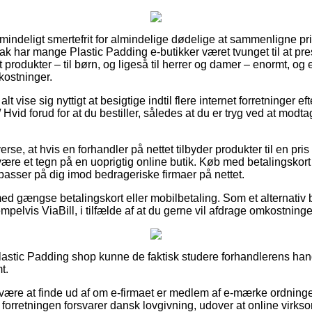
mindeligt smertefrit for almindelige dødelige at sammenligne pris
l tak har mange Plastic Padding e-butikker været tvunget til at p
st produkter – til børn, og ligeså til herrer og damer – enormt, 
kostninger.
lt vise sig nyttigt at besigtige indtil flere internet forretninger e
 Hvid forud for at du bestiller, således at du er tryg ved at modt
erse, at hvis en forhandler på nettet tilbyder produkter til en pri
 være et tegn på en uoprigtig online butik. Køb med betalingskort e
asser på dig imod bedrageriske firmaer på nettet.
 med gængse betalingskort eller mobilbetaling. Som et alternativ
empelvis ViaBill, i tilfælde af at du gerne vil afdrage omkostning
 Plastic Padding shop kunne de faktisk studere forhandlerens han
t.
n være at finde ud af om e-firmaet er medlem af e-mærke ordning
 forretningen forsvarer dansk lovgivning, udover at online virks