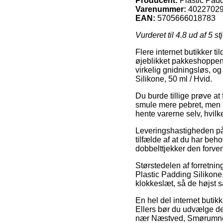
Producent:
Plastic Pad
Varenummer:
4022702
EAN:
5705666018783
Vurderet til
4.8
ud af 5 st
Flere internet butikker ti
øjeblikket pakkeshoppen, 
virkelig gnidningsløs, o
Silikone, 50 ml / Hvid.
Du burde tillige prøve at f
smule mere pebret, men li
hente varerne selv, hvilk
Leveringshastigheden på 
tilfælde af at du har beho
dobbelttjekker den forve
Størstedelen af forretnin
Plastic Padding Silikone,
klokkeslæt, så de højst s
En hel del internet butik
Ellers bør du udvælge den
nær Næstved, Smørumnedre 