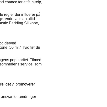
d chance for at få hjælp,
 regler der influerer på
fgørende, at man altid
astic Padding Silikone,
 og derved
one, 50 ml / Hvid før du
ingens popularitet. Tilmed
irksomhedens service, som
re idet vi promoverer
e ansvar for ændringer