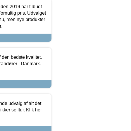
den 2019 har tilbudt
fornuftig pris. Udvalget
u, men nye produkter
g.
den bedste kvalitet.
erandører i Danmark.
de udvalg af alt det
kker sejltur. Klik her