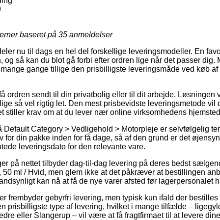
ding
9
jerner baseret på
35
anmeldelser
ldeler nu til dags en hel del forskellige leveringsmodeller. En fav
og så kan du blot gå forbi efter ordren lige når det passer dig.
g mange gange tillige den prisbilligste leveringsmåde ved køb af
å ordren sendt til din privatbolig eller til dit arbejde. Løsningen v
ge så vel rigtig let. Den mest prisbevidste leveringsmetode vil d
et stiller krav om at du lever nær online virksomhedens hjemsted
Default Category > Vedligehold > Motorpleje er selvfølgelig te
v for din pakke inden for få dage, så af den grund er det øjensynl
ntede leveringsdato for den relevante vare.
ger på nettet tilbyder dag-til-dag levering på deres bedst sælge
 50 ml / Hvid, men glem ikke at det påkræver at bestillingen anbr
andsynligt kan nå at få de nye varer afsted før lagerpersonalet ha
ker frembyder gebyrfri levering, men typisk kun ifald der bestille
 prisbilligste type af levering, hvilket i mange tilfælde – ligegy
eller Slangerup – vil være at få fragtfirmaet til at levere dine