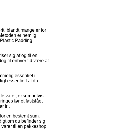
orit iblandt mange er for
 Metoden er nemlig
 Plastic Padding
iser sig af og til en
og til enhver tid være at
.
mmelig essentiel i
igt essentielt at du
nde varer, eksempelvis
inges før et fastslået
r fri.
s for en bestemt sum.
ldigt om du befinder sig
 varer til en pakkeshop.