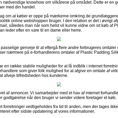
den nødvendige knowhow om vilkårene på området. Dette er en go
maer med din handel.
orslag om at køber er oppe på mærkerne omkring de grundlæggende
politik online webshoppen bruger. I den relation er det i øvrigt a
mail, således man når som helst vil kunne vidne om sit køb af Pl
n leder efter en vare til en dame eller herre.
e passelige genveje til at eftergå flere andre forbrugeres omtaler
ser nærmere på e-forhandlerens omtaler af Plastic Padding Silik
e en række stabile muligheder for at få indblik i internet forretn
rhandlere som giver folk mulighed for at afgive en omtale af v
at afveje tilfredsheden hos kunderne.
et af annoncer. Vi samarbejder med et hav af internet forhandle
r godtgørelse når den bruger vi sender videre foretager et køb.
t forretninger vedligeholdes fra tid til anden, men der tages ikk
teret efter sidste opdatering af vores informationer.