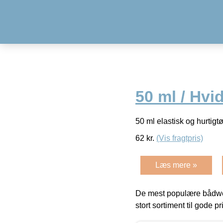
50 ml / Hvi
50 ml elastisk og hurtigt
62
kr.
(Vis fragtpris)
Læs mere »
De mest populære bådwe
stort sortiment til gode pr