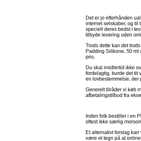
Det er jo efterhånden ual
internet selskaber, og ti
specielt deres bedst i te
tilbyde levering uden om
Trods dette kan det trods a
Padding Silikone, 50 ml /
pris.
Du skal imidlertid ikke ov
fordelagtig, burde det tit
en lovbestemmelse, der p
Generelt tilråder vi køb
afbetalingstilbud fra eks
Inden folk bestiller i en
oftest ikke særlig morsom
Et alternativt forslag ka
være et tegn på at online