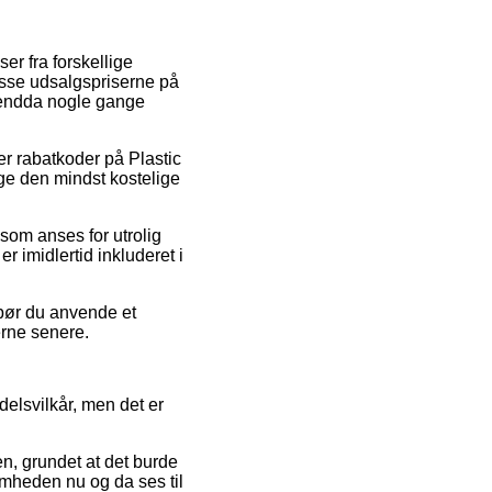
er fra forskellige
resse udsalgspriserne på
og endda nogle gange
fter rabatkoder på Plastic
age den mindst kostelige
s som anses for utrolig
r imidlertid inkluderet i
 bør du anvende et
erne senere.
delsvilkår, men det er
en, grundet at det burde
omheden nu og da ses til