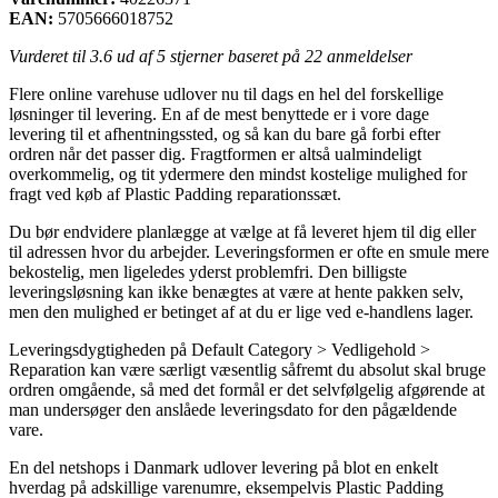
EAN:
5705666018752
Vurderet til
3.6
ud af 5 stjerner baseret på
22
anmeldelser
Flere online varehuse udlover nu til dags en hel del forskellige
løsninger til levering. En af de mest benyttede er i vore dage
levering til et afhentningssted, og så kan du bare gå forbi efter
ordren når det passer dig. Fragtformen er altså ualmindeligt
overkommelig, og tit ydermere den mindst kostelige mulighed for
fragt ved køb af Plastic Padding reparationssæt.
Du bør endvidere planlægge at vælge at få leveret hjem til dig eller
til adressen hvor du arbejder. Leveringsformen er ofte en smule mere
bekostelig, men ligeledes yderst problemfri. Den billigste
leveringsløsning kan ikke benægtes at være at hente pakken selv,
men den mulighed er betinget af at du er lige ved e-handlens lager.
Leveringsdygtigheden på Default Category > Vedligehold >
Reparation kan være særligt væsentlig såfremt du absolut skal bruge
ordren omgående, så med det formål er det selvfølgelig afgørende at
man undersøger den anslåede leveringsdato for den pågældende
vare.
En del netshops i Danmark udlover levering på blot en enkelt
hverdag på adskillige varenumre, eksempelvis Plastic Padding