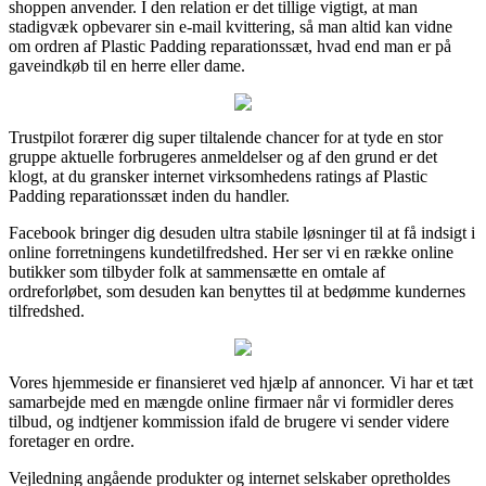
shoppen anvender. I den relation er det tillige vigtigt, at man
stadigvæk opbevarer sin e-mail kvittering, så man altid kan vidne
om ordren af Plastic Padding reparationssæt, hvad end man er på
gaveindkøb til en herre eller dame.
Trustpilot forærer dig super tiltalende chancer for at tyde en stor
gruppe aktuelle forbrugeres anmeldelser og af den grund er det
klogt, at du gransker internet virksomhedens ratings af Plastic
Padding reparationssæt inden du handler.
Facebook bringer dig desuden ultra stabile løsninger til at få indsigt i
online forretningens kundetilfredshed. Her ser vi en række online
butikker som tilbyder folk at sammensætte en omtale af
ordreforløbet, som desuden kan benyttes til at bedømme kundernes
tilfredshed.
Vores hjemmeside er finansieret ved hjælp af annoncer. Vi har et tæt
samarbejde med en mængde online firmaer når vi formidler deres
tilbud, og indtjener kommission ifald de brugere vi sender videre
foretager en ordre.
Vejledning angående produkter og internet selskaber opretholdes