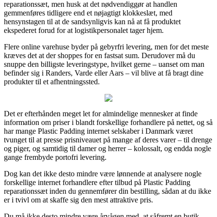
reparationssæt, men husk at det nødvendiggør at handlen
gemmenføres tidligere end et nøjagtigt klokkeslæt, med
hensynstagen til at de sandsynligvis kan nå at få produktet
ekspederet forud for at logistikpersonalet tager hjem.
Flere online varehuse byder på gebyrfri levering, men for det meste
kræves det at der shoppes for en fastsat sum. Derudover må du
snuppe den billigste leveringstype, hvilket gerne – uanset om man
befinder sig i Randers, Varde eller Aars – vil blive at få bragt dine
produkter til et afhentningssted.
Det er efterhånden meget let for almindelige mennesker at finde
information om priser i blandt forskellige forhandlere på nettet, og så
har mange Plastic Padding internet selskaber i Danmark været
tvunget til at presse prisniveauet på mange af deres varer – til drenge
og piger, og samtidig til damer og herrer – kolossalt, og endda nogle
gange frembyde portofri levering.
Dog kan det ikke desto mindre være lønnende at analysere nogle
forskellige internet forhandlere efter tilbud på Plastic Padding
reparationssæt inden du gennemfører din bestilling, sådan at du ikke
er i tvivl om at skaffe sig den mest attraktive pris.
Du må ikke desto mindre være årvågen med, at såfremt en butik