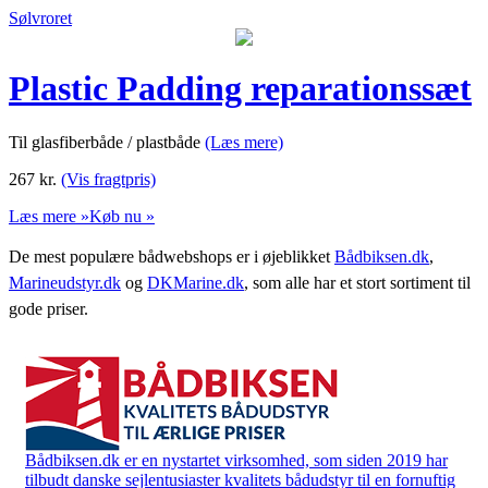
Sølvroret
Plastic Padding reparationssæt
Til glasfiberbåde / plastbåde
(Læs mere)
267
kr.
(Vis fragtpris)
Læs mere »
Køb nu »
De mest populære bådwebshops er i øjeblikket
Bådbiksen.dk
,
Marineudstyr.dk
og
DKMarine.dk
, som alle har et stort sortiment til
gode priser.
Bådbiksen.dk er en nystartet virksomhed, som siden 2019 har
tilbudt danske sejlentusiaster kvalitets bådudstyr til en fornuftig