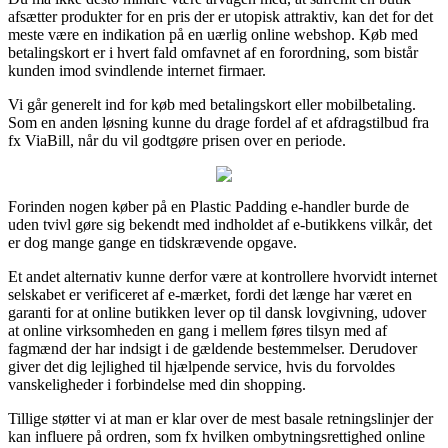
afsætter produkter for en pris der er utopisk attraktiv, kan det for det
meste være en indikation på en uærlig online webshop. Køb med
betalingskort er i hvert fald omfavnet af en forordning, som bistår
kunden imod svindlende internet firmaer.
Vi går generelt ind for køb med betalingskort eller mobilbetaling.
Som en anden løsning kunne du drage fordel af et afdragstilbud fra
fx ViaBill, når du vil godtgøre prisen over en periode.
Forinden nogen køber på en Plastic Padding e-handler burde de
uden tvivl gøre sig bekendt med indholdet af e-butikkens vilkår, det
er dog mange gange en tidskrævende opgave.
Et andet alternativ kunne derfor være at kontrollere hvorvidt internet
selskabet er verificeret af e-mærket, fordi det længe har været en
garanti for at online butikken lever op til dansk lovgivning, udover
at online virksomheden en gang i mellem føres tilsyn med af
fagmænd der har indsigt i de gældende bestemmelser. Derudover
giver det dig lejlighed til hjælpende service, hvis du forvoldes
vanskeligheder i forbindelse med din shopping.
Tillige støtter vi at man er klar over de mest basale retningslinjer der
kan influere på ordren, som fx hvilken ombytningsrettighed online