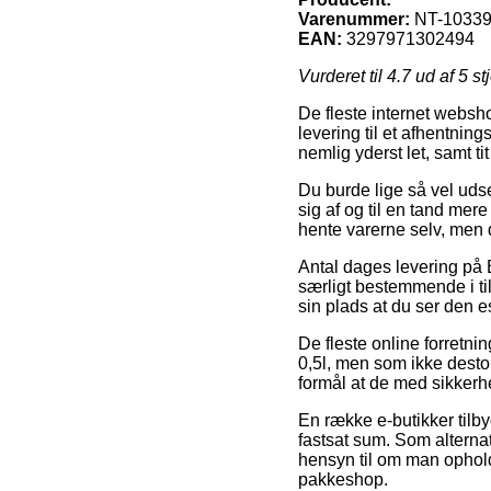
Varenummer:
NT-1033
EAN:
3297971302494
Vurderet til
4.7
ud af 5 st
De fleste internet websho
levering til et afhentnin
nemlig yderst let, samt t
Du burde lige så vel udse 
sig af og til en tand mere
hente varerne selv, men 
Antal dages levering på
særligt bestemmende i tilf
sin plads at du ser den 
De fleste online forretni
0,5l, men som ikke desto
formål at de med sikkerhe
En række e-butikker tilby
fastsat sum. Som alternat
hensyn til om man opholde
pakkeshop.