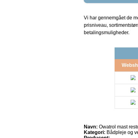
Vi har gennemgået de mes
prisniveau, sortimentstø
betalingsmuligheder.
Websh
Navn:
Owatrol mast resto
Kategori:
Bådpleje og v
Producent: