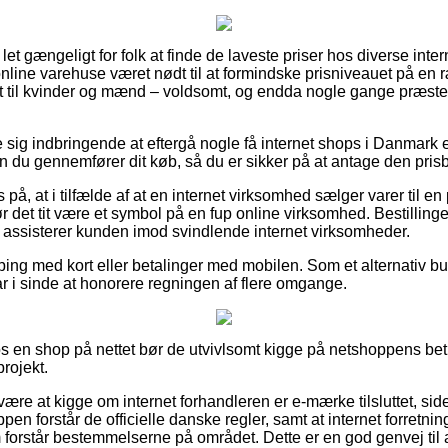
 let gængeligt for folk at finde de laveste priser hos diverse int
online varehuse været nødt til at formindske prisniveauet på en 
mt til kvinder og mænd – voldsomt, og endda nogle gange præste
e sig indbringende at eftergå nogle få internet shops i Danmark e
en du gennemfører dit køb, så du er sikker på at antage den prisbi
på, at i tilfælde af at en internet virksomhed sælger varer til en
r det tit være et symbol på en fup online virksomhed. Bestillinger
m assisterer kunden imod svindlende internet virksomheder.
ping med kort eller betalinger med mobilen. Som et alternativ bu
har i sinde at honorere regningen af flere omgange.
s en shop på nettet bør de utvivlsomt kigge på netshoppens bet
projekt.
re at kigge om internet forhandleren er e-mærke tilsluttet, side
en forstår de officielle danske regler, samt at internet forretn
 forstår bestemmelserne på området. Dette er en god genvej til at