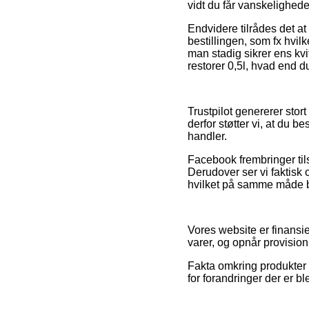
vidt du får vanskelighede
Endvidere tilrådes det a
bestillingen, som fx hvil
man stadig sikrer ens kv
restorer 0,5l, hvad end du
Trustpilot genererer stor
derfor støtter vi, at du b
handler.
Facebook frembringer til
Derudover ser vi faktisk
hvilket på samme måde bør
Vores website er finansie
varer, og opnår provisio
Fakta omkring produkter o
for forandringer der er b