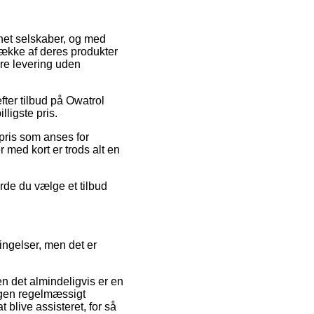
ernet selskaber, og med
række af deres produkter
re levering uden
fter tilbud på Owatrol
lligste pris.
 pris som anses for
 med kort er trods alt en
rde du vælge et tilbud
ingelser, men det er
n det almindeligvis er en
ingen regelmæssigt
 blive assisteret, for så