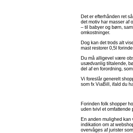
Det er efterhånden ret så
det motiv har masser af 
– til babyer og børn, sa
omkostninger.
Dog kan det trods alt vis
mast restorer 0,5l forind
Du må alligevel være obs 
usædvanlig tiltalende, bø
del af en forordning, so
Vi foreslår generelt shop
som fx ViaBill, ifald du 
Forinden folk shopper ho
uden tvivl et omfattende 
En anden mulighed kan væ
indikation om at webshopp
overvåges af jurister som