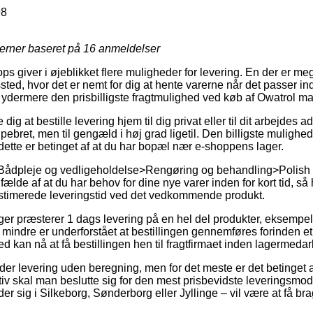
98
jerner baseret på
16
anmeldelser
ps giver i øjeblikket flere muligheder for levering. En der er me
gssted, hvor det er nemt for dig at hente varerne når det passer in
it ydermere den prisbilligste fragtmulighed ved køb af Owatrol mas
dig at bestille levering hjem til dig privat eller til dit arbejdes
 pebret, men til gengæld i høj grad ligetil. Den billigste mulighed
dette er betinget af at du har bopæl nær e-shoppens lager.
 Bådpleje og vedligeholdelse>Rengøring og behandling>Polish k
ælde af at du har behov for dine nye varer inden for kort tid, så 
estimerede leveringstid ved det vedkommende produkt.
nger præsterer 1 dags levering på en hel del produkter, eksempel
 mindre er underforstået at bestillingen gennemføres forinden et
d kan nå at få bestillingen hen til fragtfirmaet inden lagermedarb
der levering uden beregning, men for det meste er det betinget af 
iv skal man beslutte sig for den mest prisbevidste leveringsmode
r sig i Silkeborg, Sønderborg eller Jyllinge – vil være at få brag