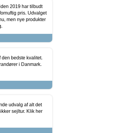
den 2019 har tilbudt
fornuftig pris. Udvalget
u, men nye produkter
g.
den bedste kvalitet.
erandører i Danmark.
de udvalg af alt det
kker sejltur. Klik her