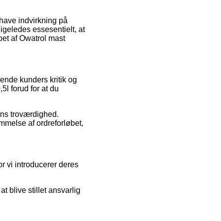
have indvirkning på
igeledes essesentielt, at
bet af Owatrol mast
rende kunders kritik og
5l forud for at du
ens troværdighed.
mmelse af ordreforløbet,
r vi introducerer deres
 blive stillet ansvarlig