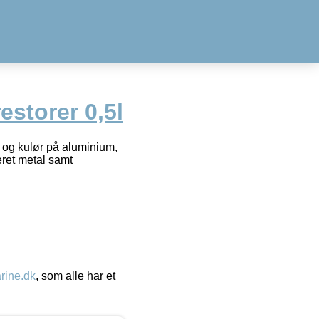
estorer 0,5l
s og kulør på aluminium,
eret metal samt
ine.dk
, som alle har et