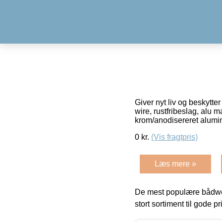
Giver nyt liv og beskytte
wire, rustfribeslag, alu 
krom/anodisereret alum
0
kr.
(Vis fragtpris)
Læs mere »
De mest populære bådwe
stort sortiment til gode pr