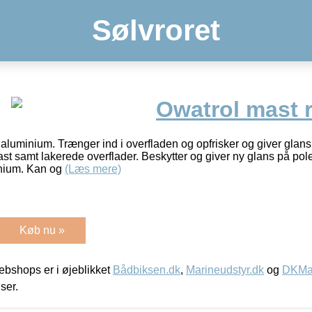
Sølvroret
Owatrol mast r
r aluminium. Trænger ind i overfladen og opfrisker og giver glan
mast samt lakerede overflader. Beskytter og giver ny glans på pol
inium. Kan og
(Læs mere)
Køb nu »
bshops er i øjeblikket
Bådbiksen.dk
,
Marineudstyr.dk
og
DKMar
iser.