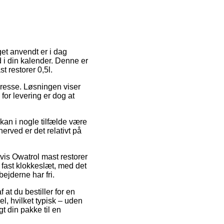
get anvendt er i dag
d i din kalender. Denne er
t restorer 0,5l.
 adresse. Løsningen viser
 for levering er dog at
an i nogle tilfælde være
herved er det relativt på
vis Owatrol mast restorer
 fast klokkeslæt, med det
ejderne har fri.
at du bestiller for en
l, hvilket typisk – uden
t din pakke til en