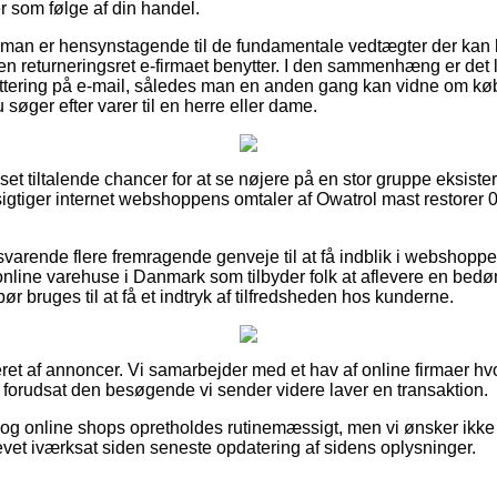
r som følge af din handel.
t man er hensynstagende til de fundamentale vedtægter der kan 
ken returneringsret e-firmaet benytter. I den sammenhæng er det l
ittering på e-mail, således man en anden gang kan vidne om kø
 søger efter varer til en herre eller dame.
t set tiltalende chancer for at se nøjere på en stor gruppe eksiste
esigtiger internet webshoppens omtaler af Owatrol mast restorer 0,
svarende flere fremragende genveje til at få indblik i webshopp
 online varehuse i Danmark som tilbyder folk at aflevere en bedø
 bruges til at få et indtryk af tilfredsheden hos kunderne.
ret af annoncer. Vi samarbejder med et hav af online firmaer hvo
n forudsat den besøgende vi sender videre laver en transaktion.
g online shops opretholdes rutinemæssigt, men vi ønsker ikke at
levet iværksat siden seneste opdatering af sidens oplysninger.