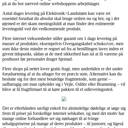
på at du bor nærved online webshoppens arbejdslager.
Antal dages levering på Elektronik>Landstrøm kan være ret
essentiel forudsat du absolut skal bruge ordren nu og her, og i det
øjemed er det skam meningsfuldt at man finder den estimerede
leveringstid ved det vedkommende produkt.
Flere internet virksomheder stiller garanti om 1 dags levering på
masser af produkter, eksempelvis Overgangskabel schuko/cee, men
som ikke desto mindre er regnet ud fra at bestillingen laves inden et
givent tidspunkt, sådan at de med sikkerhed kan nå at få varerne på
posthuset før personalet drager hjemad.
Flere shops på nettet lover gratis fragt, men undertiden er det under
forudsætning af at du aftager for en præcis sum. Alternativt kan du
beslutte sig for den mest betalelige fragtmetode, som gerne –
uafhængig om man opholder sig i Vejle, Odder eller Bramming – vil
blive at få fragtfirmaet til at køre pakken til et udleveringssted.
Det er efterhånden særligt enkelt for almindelige dødelige at søge sig
frem til priser på forskellige internet selskaber, og med det motiv har
mange online forhandlere set sig nødsaget til at tvinge
udsalgspriserne på mange af deres produkter – til juniorer, og ligeså