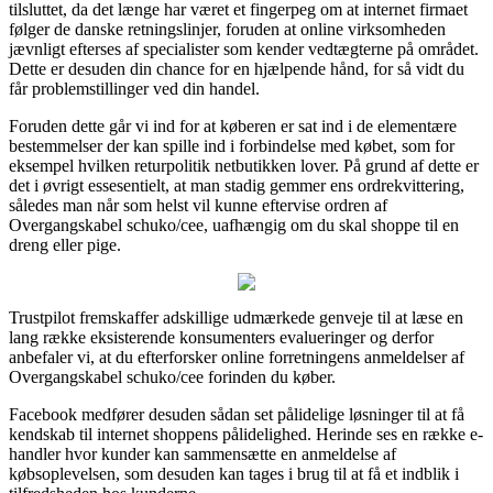
tilsluttet, da det længe har været et fingerpeg om at internet firmaet
følger de danske retningslinjer, foruden at online virksomheden
jævnligt efterses af specialister som kender vedtægterne på området.
Dette er desuden din chance for en hjælpende hånd, for så vidt du
får problemstillinger ved din handel.
Foruden dette går vi ind for at køberen er sat ind i de elementære
bestemmelser der kan spille ind i forbindelse med købet, som for
eksempel hvilken returpolitik netbutikken lover. På grund af dette er
det i øvrigt essesentielt, at man stadig gemmer ens ordrekvittering,
således man når som helst vil kunne eftervise ordren af
Overgangskabel schuko/cee, uafhængig om du skal shoppe til en
dreng eller pige.
Trustpilot fremskaffer adskillige udmærkede genveje til at læse en
lang række eksisterende konsumenters evalueringer og derfor
anbefaler vi, at du efterforsker online forretningens anmeldelser af
Overgangskabel schuko/cee forinden du køber.
Facebook medfører desuden sådan set pålidelige løsninger til at få
kendskab til internet shoppens pålidelighed. Herinde ses en række e-
handler hvor kunder kan sammensætte en anmeldelse af
købsoplevelsen, som desuden kan tages i brug til at få et indblik i