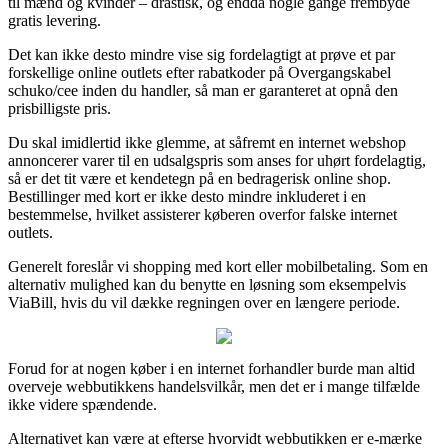
til mænd og kvinder – drastisk, og endda nogle gange frembyde
gratis levering.
Det kan ikke desto mindre vise sig fordelagtigt at prøve et par
forskellige online outlets efter rabatkoder på Overgangskabel
schuko/cee inden du handler, så man er garanteret at opnå den
prisbilligste pris.
Du skal imidlertid ikke glemme, at såfremt en internet webshop
annoncerer varer til en udsalgspris som anses for uhørt fordelagtig,
så er det tit være et kendetegn på en bedragerisk online shop.
Bestillinger med kort er ikke desto mindre inkluderet i en
bestemmelse, hvilket assisterer køberen overfor falske internet
outlets.
Generelt foreslår vi shopping med kort eller mobilbetaling. Som en
alternativ mulighed kan du benytte en løsning som eksempelvis
ViaBill, hvis du vil dække regningen over en længere periode.
Forud for at nogen køber i en internet forhandler burde man altid
overveje webbutikkens handelsvilkår, men det er i mange tilfælde
ikke videre spændende.
Alternativet kan være at efterse hvorvidt webbutikken er e-mærke