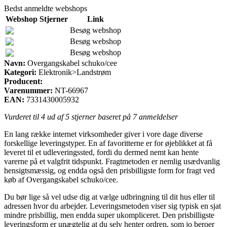
Bedst anmeldte webshops
Webshop
Stjerner
Link
Besøg webshop
Besøg webshop
Besøg webshop
Navn:
Overgangskabel schuko/cee
Kategori:
Elektronik>Landstrøm
Producent:
Varenummer:
NT-66967
EAN:
7331430005932
Vurderet til
4
ud af 5 stjerner baseret på
7
anmeldelser
En lang række internet virksomheder giver i vore dage diverse
forskellige leveringstyper. En af favoritterne er for øjeblikket at få
leveret til et udleveringssted, fordi du dermed nemt kan hente
varerne på et valgfrit tidspunkt. Fragtmetoden er nemlig usædvanlig
hensigtsmæssig, og endda også den prisbilligste form for fragt ved
køb af Overgangskabel schuko/cee.
Du bør lige så vel udse dig at vælge udbringning til dit hus eller til
adressen hvor du arbejder. Leveringsmetoden viser sig typisk en sjat
mindre prisbillig, men endda super ukompliceret. Den prisbilligste
leveringsform er unægtelig at du selv henter ordren, som jo beroer