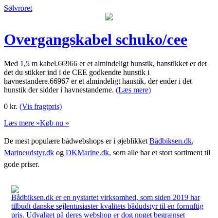
Sølvroret
Overgangskabel schuko/cee
Med 1,5 m kabel.66966 er et almindeligt hunstik, hanstikket er det
det du stikker ind i de CEE godkendte hunstik i
havnestandere.66967 er et almindeligt hanstik, der ender i det
hunstik der sidder i havnestanderne.
(Læs mere)
0
kr.
(Vis fragtpris)
Læs mere »
Køb nu »
De mest populære bådwebshops er i øjeblikket
Bådbiksen.dk
,
Marineudstyr.dk
og
DKMarine.dk
, som alle har et stort sortiment til
gode priser.
Bådbiksen.dk er en nystartet virksomhed, som siden 2019 har
tilbudt danske sejlentusiaster kvalitets bådudstyr til en fornuftig
pris. Udvalget på deres webshop er dog noget begrænset