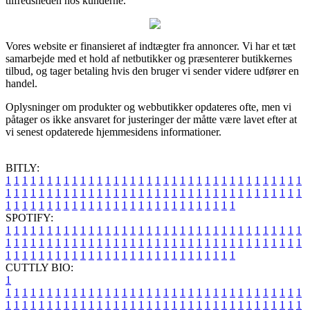
tilfredsheden hos kunderne.
Vores website er finansieret af indtægter fra annoncer. Vi har et tæt
samarbejde med et hold af netbutikker og præsenterer butikkernes
tilbud, og tager betaling hvis den bruger vi sender videre udfører en
handel.
Oplysninger om produkter og webbutikker opdateres ofte, men vi
påtager os ikke ansvaret for justeringer der måtte være lavet efter at
vi senest opdaterede hjemmesidens informationer.
BITLY:
1
1
1
1
1
1
1
1
1
1
1
1
1
1
1
1
1
1
1
1
1
1
1
1
1
1
1
1
1
1
1
1
1
1
1
1
1
1
1
1
1
1
1
1
1
1
1
1
1
1
1
1
1
1
1
1
1
1
1
1
1
1
1
1
1
1
1
1
1
1
1
1
1
1
1
1
1
1
1
1
1
1
1
1
1
1
1
1
1
1
1
1
1
1
1
1
1
1
1
1
SPOTIFY:
1
1
1
1
1
1
1
1
1
1
1
1
1
1
1
1
1
1
1
1
1
1
1
1
1
1
1
1
1
1
1
1
1
1
1
1
1
1
1
1
1
1
1
1
1
1
1
1
1
1
1
1
1
1
1
1
1
1
1
1
1
1
1
1
1
1
1
1
1
1
1
1
1
1
1
1
1
1
1
1
1
1
1
1
1
1
1
1
1
1
1
1
1
1
1
1
1
1
1
1
CUTTLY BIO:
1
1
1
1
1
1
1
1
1
1
1
1
1
1
1
1
1
1
1
1
1
1
1
1
1
1
1
1
1
1
1
1
1
1
1
1
1
1
1
1
1
1
1
1
1
1
1
1
1
1
1
1
1
1
1
1
1
1
1
1
1
1
1
1
1
1
1
1
1
1
1
1
1