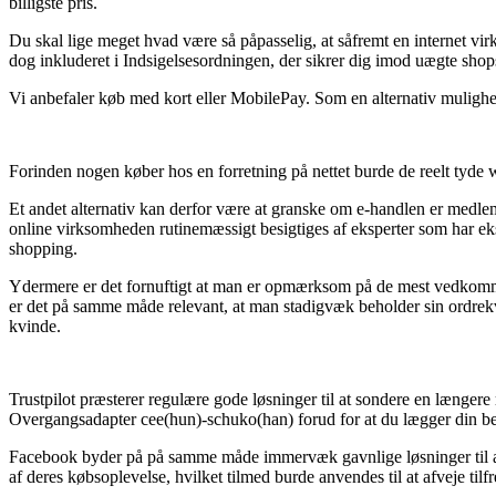
billigste pris.
Du skal lige meget hvad være så påpasselig, at såfremt en internet vir
dog inkluderet i Indsigelsesordningen, der sikrer dig imod uægte shops
Vi anbefaler køb med kort eller MobilePay. Som en alternativ mulighed 
Forinden nogen køber hos en forretning på nettet burde de reelt tyde 
Et andet alternativ kan derfor være at granske om e-handlen er medle
online virksomheden rutinemæssigt besigtiges af eksperter som har eksp
shopping.
Ydermere er det fornuftigt at man er opmærksom på de mest vedkommen
er det på samme måde relevant, at man stadigvæk beholder sin ordrekv
kvinde.
Trustpilot præsterer regulære gode løsninger til at sondere en længer
Overgangsadapter cee(hun)-schuko(han) forud for at du lægger din bes
Facebook byder på på samme måde immervæk gavnlige løsninger til at 
af deres købsoplevelse, hvilket tilmed burde anvendes til at afveje ti