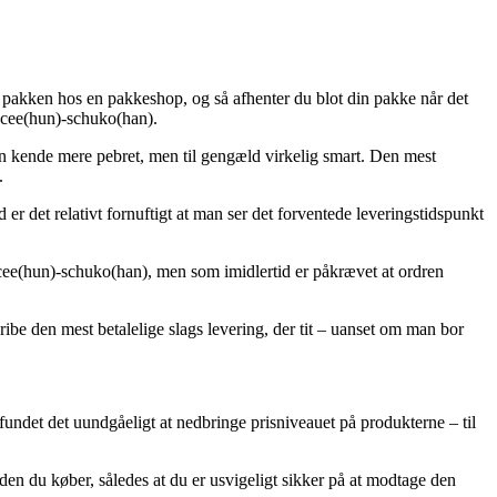
ret pakken hos en pakkeshop, og så afhenter du blot din pakke når det
r cee(hun)-schuko(han).
e en kende mere pebret, men til gengæld virkelig smart. Den mest
.
 er det relativt fornuftigt at man ser det forventede leveringstidspunkt
cee(hun)-schuko(han), men som imidlertid er påkrævet at ordren
ibe den mest betalelige slags levering, der tit – uanset om man bor
s fundet det uundgåeligt at nedbringe prisniveauet på produkterne – til
den du køber, således at du er usvigeligt sikker på at modtage den