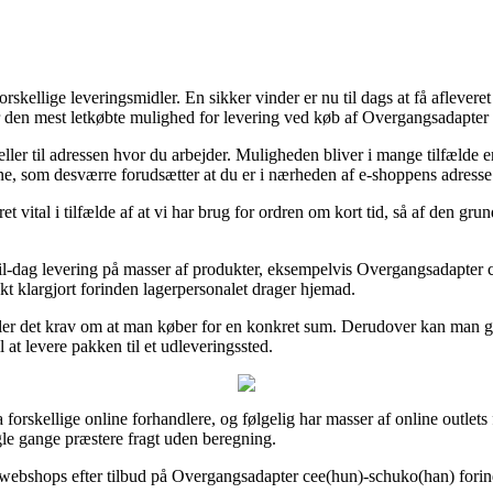
orskellige leveringsmidler. En sikker vinder er nu til dags at få afleve
over den mest letkøbte mulighed for levering ved køb af Overgangsadapte
g eller til adressen hvor du arbejder. Muligheden bliver i mange tilfæld
erne, som desværre forudsætter at du er i nærheden af e-shoppens adresse
ital i tilfælde af at vi har brug for ordren om kort tid, så af den grund
l-dag levering på masser af produkter, eksempelvis Overgangsadapter 
ukt klargjort forinden lagerpersonalet drager hjemad.
tiller det krav om at man køber for en konkret sum. Derudover kan man gr
 at levere pakken til et udleveringssted.
a forskellige online forhandlere, og følgelig har masser af online outlet
le gange præstere fragt uden beregning.
få webshops efter tilbud på Overgangsadapter cee(hun)-schuko(han) forin