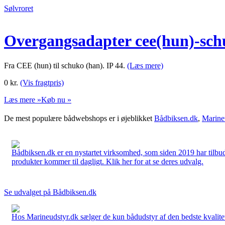
Sølvroret
Overgangsadapter cee(hun)-sch
Fra CEE (hun) til schuko (han). IP 44.
(Læs mere)
0
kr.
(Vis fragtpris)
Læs mere »
Køb nu »
De mest populære bådwebshops er i øjeblikket
Bådbiksen.dk
,
Marine
Bådbiksen.dk er en nystartet virksomhed, som siden 2019 har tilbud
produkter kommer til dagligt. Klik her for at se deres udvalg.
Se udvalget på Bådbiksen.dk
Hos Marineudstyr.dk sælger de kun bådudstyr af den bedste kvalitet.