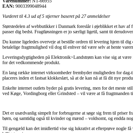
Varenummer:
NT-66955
EAN:
9003399048944
Vurderet til
4.3
ud af 5 stjerner baseret på
27
anmeldelser
Størstedelen af webbutikker i Danmark foreslår i øjeblikket et hav af f
passer dig bedst. Fragtløsningen er jo særligt ligetil, samt tit derud
Du kunne ligeledes overveje at bestille ordren til levering hjem til di
betalelige fragtmulighed vil dog til enhver tid være selv at hente var
Leveringsdygtigheden på Elektronik>Landstrøm kan vise sig at være ret v
for det vedkommende produkt.
En lang række internet virksomheder frembyder muligheden for dag-ti
placeres inden et fastsat klokkeslæt, så at de kan nå at få dit nye prod
Enkelte internet outlets byder på gratis levering, men for det meste s
ved Køge, Vordingborg eller Grindsted – vil være at få fragtmanden til
Det er usædvanlig simpelt for forbrugerne at søge sig frem til priser fr
børn, og samtidig også til kvinder og mænd – voldsomt, og endda nog
Til gengæld kan det imidlertid vise sig lukrativt at efterprøve nogle 