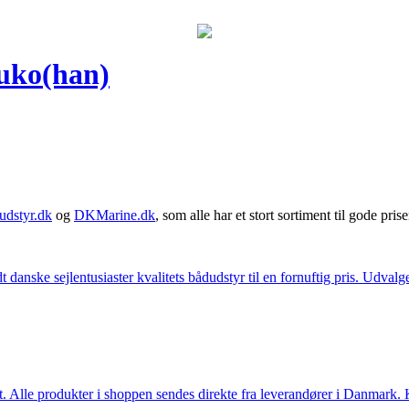
uko(han)
udstyr.dk
og
DKMarine.dk
, som alle har et stort sortiment til gode prise
t danske sejlentusiaster kvalitets bådudstyr til en fornuftig pris. Udv
 Alle produkter i shoppen sendes direkte fra leverandører i Danmark. Kl