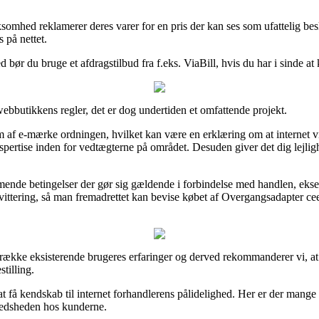
ksomhed reklamerer deres varer for en pris der kan ses som ufattelig bes
 på nettet.
bør du bruge et afdragstilbud fra f.eks. ViaBill, hvis du har i sinde at
webbutikkens regler, det er dog undertiden et omfattende projekt.
m af e-mærke ordningen, hvilket kan være en erklæring om at internet 
ertise inden for vedtægterne på området. Desuden giver det dig lejlighe
de betingelser der gør sig gældende i forbindelse med handlen, eksemp
ittering, så man fremadrettet kan bevise købet af Overgangsadapter ce
e række eksisterende brugeres erfaringer og derved rekommanderer vi, at
tilling.
få kendskab til internet forhandlerens pålidelighed. Her er der mange
lfredsheden hos kunderne.